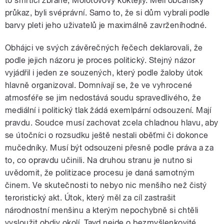
to smrtící zbraně, Molotovovy koktejly. Méli občanský
průkaz, byli svéprávní. Samo to, že si dům vybrali podle
barvy pleti jeho uživatelů je maximálně zavrženíhodné.
Obhájci ve svých závěrečných řečech deklarovali, že
podle jejich názoru je proces politický. Stejný názor
vyjádřil i jeden ze souzených, který podle žaloby útok
hlavně organizoval. Domnívají se, že ve vyhrocené
atmosféře se jim nedostává soudu spravedlivého, že
mediální i politický tlak žádá exemlpární odsouzení. Mají
pravdu. Soudce musí zachovat zcela chladnou hlavu, aby
se útočníci o rozsudku ještě nestali oběťmi či dokonce
mučedníky. Musí být odsouzeni přesně podle práva a za
to, co opravdu učinili. Na druhou stranu je nutno si
uvědomit, že politizace procesu je daná samotným
činem. Ve skutečnosti to nebyo nic menšího než čistý
teroristický akt. Útok, který měl za cíl zastrašit
národnostní menšinu a kterým nepochybně si chtěli
vysloužit obdiv okolí. Tayd nejde o bezmyšlenkovité