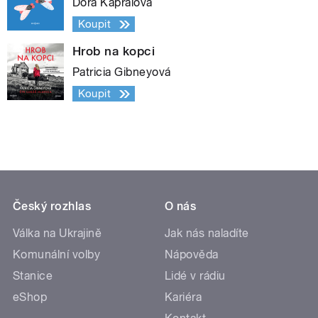
Dora Kaprálová
Koupit
Hrob na kopci
Patricia Gibneyová
Koupit
Český rozhlas
O nás
Válka na Ukrajině
Jak nás naladíte
Komunální volby
Nápověda
Stanice
Lidé v rádiu
eShop
Kariéra