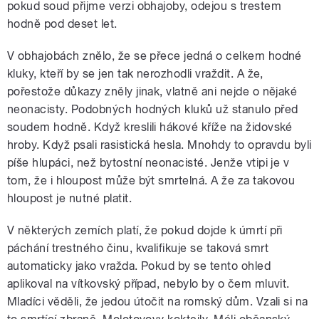
pokud soud přijme verzi obhajoby, odejou s trestem
hodně pod deset let.
V obhajobách znělo, že se přece jedná o celkem hodné
kluky, kteří by se jen tak nerozhodli vraždit. A že,
pořestože důkazy zněly jinak, vlatně ani nejde o nějaké
neonacisty. Podobných hodných kluků už stanulo před
soudem hodně. Když kreslili hákové kříže na židovské
hroby. Když psali rasistická hesla. Mnohdy to opravdu byli
píše hlupáci, než bytostní neonacisté. Jenže vtipi je v
tom, že i hloupost může být smrtelná. A že za takovou
hloupost je nutné platit.
V některých zemích platí, že pokud dojde k úmrtí při
páchání trestného činu, kvalifikuje se taková smrt
automaticky jako vražda. Pokud by se tento ohled
aplikoval na vítkovský případ, nebylo by o čem mluvit.
Mladíci věděli, že jedou útočit na romský dům. Vzali si na