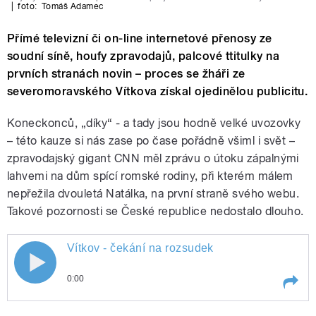
|
foto:
Tomáš Adamec
Přímé televizní či on-line internetové přenosy ze
soudní síně, houfy zpravodajů, palcové ttitulky na
prvních stranách novin – proces se žháři ze
severomoravského Vítkova získal ojedinělou publicitu.
Koneckonců, „díky“ - a tady jsou hodně velké uvozovky
– této kauze si nás zase po čase pořádně všiml i svět –
zpravodajský gigant CNN měl zprávu o útoku zápalnými
lahvemi na dům spící romské rodiny, při kterém málem
nepřežila dvouletá Natálka, na první straně svého webu.
Takové pozornosti se České republice nedostalo dlouho.
Vítkov - čekání na rozsudek
0:00
Play /
Vítkov - čekání na rozsudek