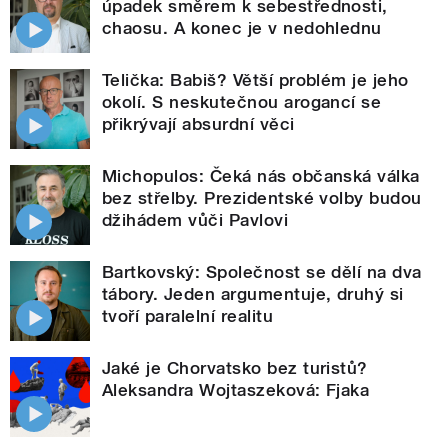
úpadek směrem k sebestřednosti,
chaosu. A konec je v nedohlednu
Telička: Babiš? Větší problém je jeho
okolí. S neskutečnou arogancí se
přikrývají absurdní věci
Michopulos: Čeká nás občanská válka
bez střelby. Prezidentské volby budou
džihádem vůči Pavlovi
Bartkovský: Společnost se dělí na dva
tábory. Jeden argumentuje, druhý si
tvoří paralelní realitu
Jaké je Chorvatsko bez turistů?
Aleksandra Wojtaszeková: Fjaka