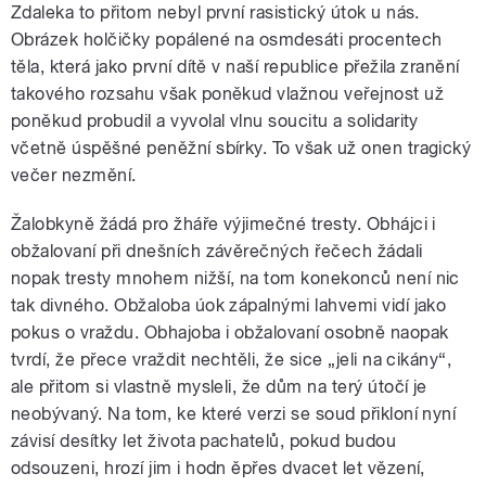
Zdaleka to přitom nebyl první rasistický útok u nás.
Obrázek holčičky popálené na osmdesáti procentech
těla, která jako první dítě v naší republice přežila zranění
takového rozsahu však poněkud vlažnou veřejnost už
poněkud probudil a vyvolal vlnu soucitu a solidarity
včetně úspěšné peněžní sbírky. To však už onen tragický
večer nezmění.
pause
Žalobkyně žádá pro žháře výjimečné tresty. Obhájci i
obžalovaní při dnešních závěrečných řečech žádali
nopak tresty mnohem nižší, na tom konekonců není nic
tak divného. Obžaloba úok zápalnými lahvemi vidí jako
pokus o vraždu. Obhajoba i obžalovaní osobně naopak
tvrdí, že přece vraždit nechtěli, že sice „jeli na cikány“,
ale přitom si vlastně mysleli, že dům na terý útočí je
neobývaný. Na tom, ke které verzi se soud přikloní nyní
závisí desítky let života pachatelů, pokud budou
odsouzeni, hrozí jim i hodn ěpřes dvacet let vězení,