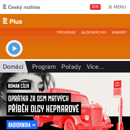
Přejít k hlavnímu obsahu
MENU
ŽIVĚ
PROGRAM
AUDIOARCHIV
KAMERY
Domácí
Program
Pořady
Více
…