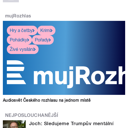
mujRozhlas
Hry a četby
Krimi
Pohádky
Pořady
Živé vysílání
Audiosvět Českého rozhlasu na jednom místě
NEJPOSLOUCHANĚJŠÍ
Joch: Sledujeme Trumpův mentální