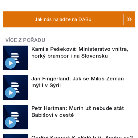
Jak nás naladíte na DABu
VÍCE Z POŘADU
Kamila Pešeková: Ministerstvo vnitra,
horký brambor i na Slovensku
Jan Fingerland: Jak se Miloš Zeman
mýlil v Sýrii
Petr Hartman: Murín už nebude stát
Babišovi v cestě
Ondřej Konrád: K vládě blíž. Anebo ne?