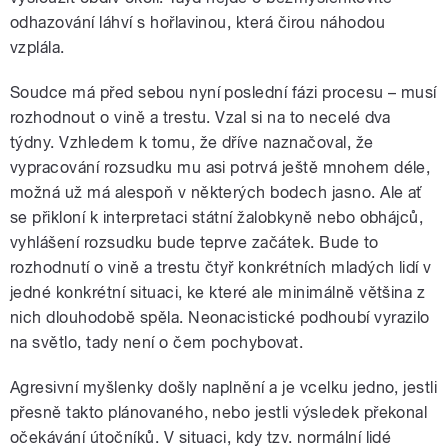
odhazování láhví s hořlavinou, která čirou náhodou
vzplála.
Soudce má před sebou nyní poslední fázi procesu – musí
rozhodnout o vině a trestu. Vzal si na to necelé dva
týdny. Vzhledem k tomu, že dříve naznačoval, že
vypracování rozsudku mu asi potrvá ještě mnohem déle,
možná už má alespoň v některých bodech jasno. Ale ať
se přikloní k interpretaci státní žalobkyně nebo obhájců,
vyhlášení rozsudku bude teprve začátek. Bude to
rozhodnutí o vině a trestu čtyř konkrétních mladých lidí v
jedné konkrétní situaci, ke které ale minimálně většina z
nich dlouhodobě spěla. Neonacistické podhoubí vyrazilo
na světlo, tady není o čem pochybovat.
Agresivní myšlenky došly naplnění a je vcelku jedno, jestli
přesně takto plánovaného, nebo jestli výsledek překonal
očekávání útočníků. V situaci, kdy tzv. normální lidé