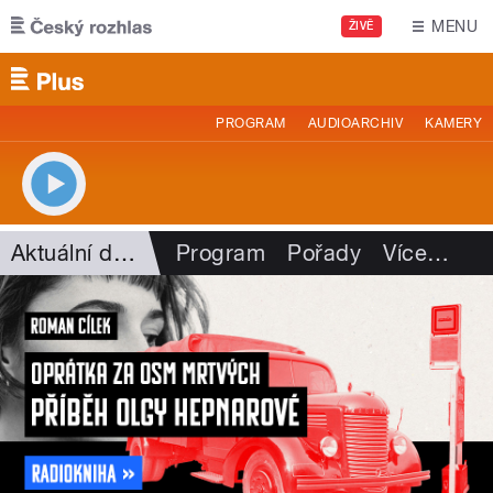
Přejít k hlavnímu obsahu
MENU
ŽIVĚ
PROGRAM
AUDIOARCHIV
KAMERY
Aktuální dění
Program
Pořady
Více
…