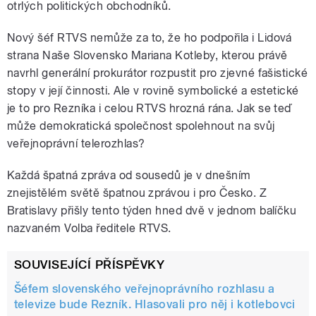
otrlých politických obchodníků.
Nový šéf RTVS nemůže za to, že ho podpořila i Lidová
strana Naše Slovensko Mariana Kotleby, kterou právě
navrhl generální prokurátor rozpustit pro zjevné fašistické
stopy v její činnosti. Ale v rovině symbolické a estetické
je to pro Rezníka i celou RTVS hrozná rána. Jak se teď
může demokratická společnost spolehnout na svůj
veřejnoprávní telerozhlas?
Každá špatná zpráva od sousedů je v dnešním
znejistělém světě špatnou zprávou i pro Česko. Z
Bratislavy přišly tento týden hned dvě v jednom balíčku
nazvaném Volba ředitele RTVS.
SOUVISEJÍCÍ PŘÍSPĚVKY
Šéfem slovenského veřejnoprávního rozhlasu a
televize bude Rezník. Hlasovali pro něj i kotlebovci