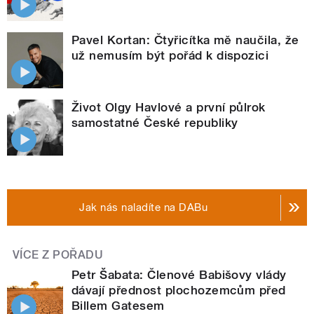
Pavel Kortan: Čtyřicítka mě naučila, že
už nemusím být pořád k dispozici
Život Olgy Havlové a první půlrok
samostatné České republiky
Jak nás naladíte na DABu
VÍCE Z POŘADU
Petr Šabata: Členové Babišovy vlády
dávají přednost plochozemcům před
Billem Gatesem