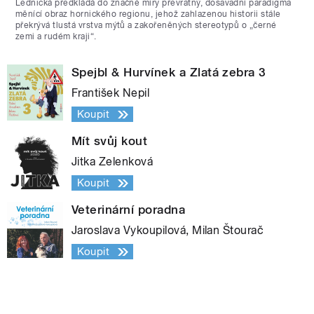
Lednická předkládá do značné míry převratný, dosavadní paradigma
měnící obraz hornického regionu, jehož zahlazenou historii stále
překrývá tlustá vrstva mýtů a zakořeněných stereotypů o „černé
zemi a rudém kraji“.
Spejbl & Hurvínek a Zlatá zebra 3
František Nepil
Koupit
Mít svůj kout
Jitka Zelenková
Koupit
Veterinární poradna
Jaroslava Vykoupilová, Milan Štourač
Koupit