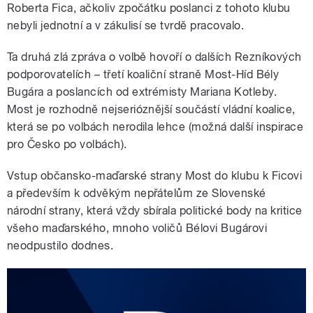
Roberta Fica, ačkoliv zpočátku poslanci z tohoto klubu
nebyli jednotní a v zákulisí se tvrdě pracovalo.
Ta druhá zlá zpráva o volbě hovoří o dalších Rezníkových
podporovatelích – třetí koaliční straně Most-Híd Bély
Bugára a poslancích od extrémisty Mariana Kotleby.
Most je rozhodně nejserióznější součástí vládní koalice,
která se po volbách nerodila lehce (možná další inspirace
pro Česko po volbách).
Vstup občansko-maďarské strany Most do klubu k Ficovi
a především k odvěkým nepřátelům ze Slovenské
národní strany, která vždy sbírala politické body na kritice
všeho maďarského, mnoho voličů Bélovi Bugárovi
neodpustilo dodnes.