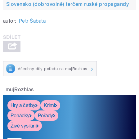
Slovensko (dobrovolně) terčem ruské propagandy
autor:
Petr Šabata
Všechny díly pořadu na mujRozhlas
mujRozhlas
Hry a četby
Krimi
Pohádky
Pořady
Živé vysílání