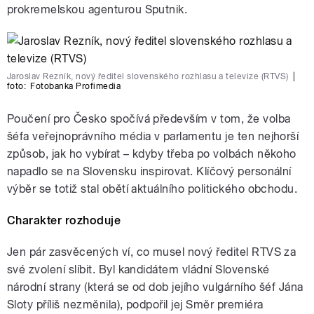
prokremelskou agenturou Sputnik.
Jaroslav Rezník, nový ředitel slovenského rozhlasu a televize (RTVS)
|
foto:
Fotobanka Profimedia
Poučení pro Česko spočívá především v tom, že volba
šéfa veřejnoprávního média v parlamentu je ten nejhorší
způsob, jak ho vybírat – kdyby třeba po volbách někoho
napadlo se na Slovensku inspirovat. Klíčový personální
výběr se totiž stal obětí aktuálního politického obchodu.
Charakter rozhoduje
Jen pár zasvěcených ví, co musel nový ředitel RTVS za
své zvolení slíbit. Byl kandidátem vládní Slovenské
národní strany (která se od dob jejího vulgárního šéf Jána
Sloty příliš nezměnila), podpořil jej Směr premiéra