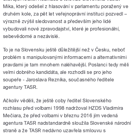
Mika, který odešel z hlasování v parlamentu poražený ve
druhém kole, za pět let veřejnoprávní instituci pozvedl –
výrazně zvýšil sledovanost a především jeho lidé
vybudovali nové zpravodajství, které je profesionální,
sebevědomé a nezávislé.
To je na Slovensku ještě důležitější než v Česku, neboť
problém s manipulovanými informacemi a alternativními
pravdami je tam mnohem naléhavější. Poslanci tedy měli
velmi dobrého kandidáta, ale rozhodli se pro jeho
soupeře - Jaroslava Rezníka, současného ředitele
agentury TASR.
Ačkoliv věděli, že ještě coby ředitel Slovenského
rozhlasu před volbami 1998 nadržoval HZDS Vladimíra
Mečiara, že před volbami v březnu 2016 jím vedená
agentura TASR nadstandardně sloužila Slovenské národní
straně a že TASR nedávno uzavřela smlouvu s