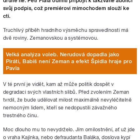
druhé ne. Petr Fiala odmítl připojit k takzvané abolici
svůj podpis, což premiérovi mimochodem slouží ke
cti.
Truchlivý příběh hradního výsměchu spravedlnosti má
dvě roviny. Zemanovskou a systémovou.
Velká analýza voleb. Nerudová dopadla jako
Piráti, Babiš není Zeman a efekt Špidla hraje pro
Pavla
V té první je vidět, kam až může politik dospět v
degradaci svých vlastních slibů. Před zvolením Zeman
tvrdil, že bude udělovat milost maximálně nevyléčitelně
nemocným lidem, kteří se nedopustili závažného
trestného činu.
Moc dlouho mu to nevydrželo. Jím omilostnění, ať už jde
o vraha Kajínka, nebo defraudanta Baláka, doslova kypí