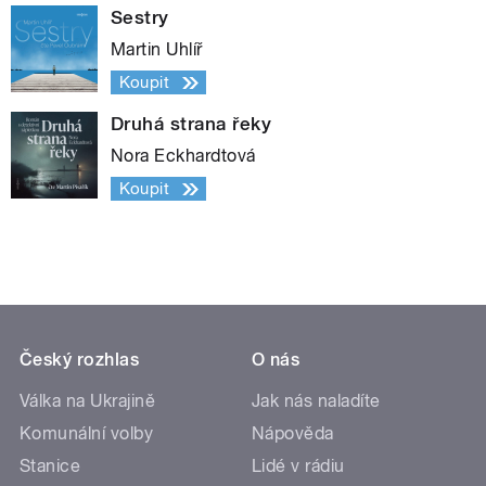
Sestry
Martin Uhlíř
Koupit
Druhá strana řeky
Nora Eckhardtová
Koupit
Český rozhlas
O nás
Válka na Ukrajině
Jak nás naladíte
Komunální volby
Nápověda
Stanice
Lidé v rádiu