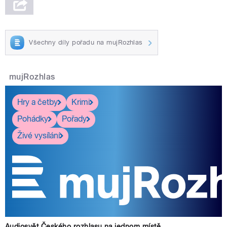
Všechny díly pořadu na mujRozhlas
mujRozhlas
Hry a četby
Krimi
Pohádky
Pořady
Živé vysílání
Audiosvět Českého rozhlasu na jednom místě