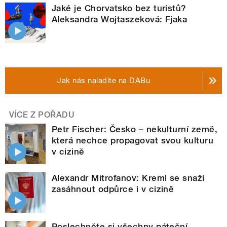
Jaké je Chorvatsko bez turistů?
Aleksandra Wojtaszeková: Fjaka
Jak nás naladíte na DABu
VÍCE Z POŘADU
Petr Fischer: Česko – nekulturní země,
která nechce propagovat svou kulturu
v cizině
Alexandr Mitrofanov: Kreml se snaží
zasáhnout odpůrce i v cizině
Poslechněte si všechny páteční