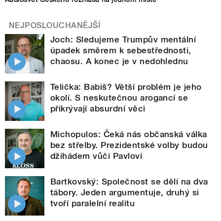
NEJPOSLOUCHANĚJŠÍ
Joch: Sledujeme Trumpův mentální
úpadek směrem k sebestřednosti,
chaosu. A konec je v nedohlednu
Telička: Babiš? Větší problém je jeho
okolí. S neskutečnou arogancí se
přikrývají absurdní věci
Michopulos: Čeká nás občanská válka
bez střelby. Prezidentské volby budou
džihádem vůči Pavlovi
Bartkovský: Společnost se dělí na dva
tábory. Jeden argumentuje, druhý si
tvoří paralelní realitu