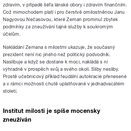
zdravím, v případě šéfa lánské obory i zdravím finančním.
Což mimochodem platí i pro čerstvě omilostněnou Janu
Nagyovou Nečasovou, které Zeman prominul zbytek
podmínky za zneužívání tajné služby k soukromým
účelům.
Nakládání Zemana s milostmi ukazuje, že současný
prezident není nic jiného než politický podvodník.
Naslibuje a když se dostane k moci, nakládá s ní
výhradně v prospěch svůj a svého okolí. Sliby nesliby.
Prostě učebnicový příklad feudální autokracie přenesené
a v rámci možností chutě uplatňované v jednadvacátém
století.
Institut milosti je spíše mocensky
zneužíván