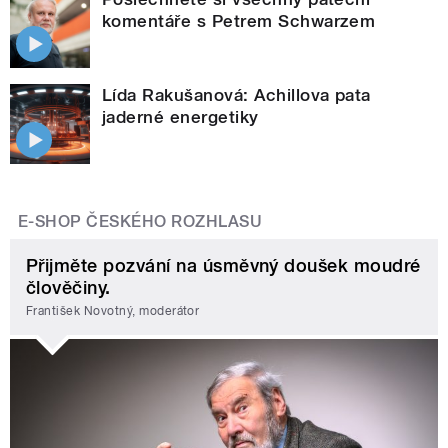
komentáře s Petrem Schwarzem
Lída Rakušanová: Achillova pata
jaderné energetiky
E-SHOP ČESKÉHO ROZHLASU
Přijměte pozvání na úsměvný doušek moudré
člověčiny.
František Novotný, moderátor