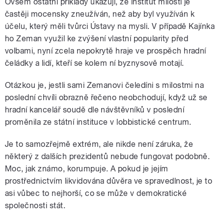
Ovšem ostatní příklady ukazují, že institut milosti je
častěji mocensky zneužíván, než aby byl využíván k
účelu, který měli tvůrci Ústavy na mysli. V případě Kajínka
ho Zeman využil ke zvýšení vlastní popularity před
volbami, nyní zcela nepokrytě hraje ve prospěch hradní
čeládky a lidí, kteří se kolem ní byznysově motají.
Otázkou je, jestli sami Zemanovi čeledíni s milostmi na
poslední chvíli obrazně řečeno neobchodují, když už se
hradní kancelář soudě dle návštěvníků v poslední
proměnila ze státní instituce v lobbistické centrum.
Je to samozřejmě extrém, ale nikde není záruka, že
některý z dalších prezidentů nebude fungovat podobně.
Moc, jak známo, korumpuje. A pokud je jejím
prostřednictvím likvidována důvěra ve spravedlnost, je to
asi vůbec to nejhorší, co se může v demokratické
společnosti stát.