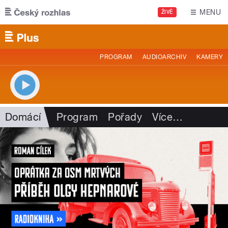
Přejít k hlavnímu obsahu
MENU
ŽIVĚ
PROGRAM
AUDIOARCHIV
KAMERY
Domácí
Program
Pořady
Více
…