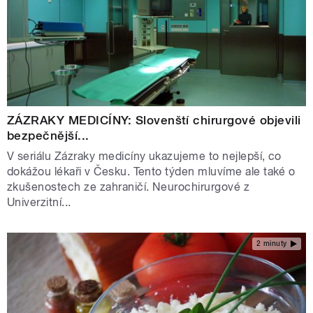
ZÁZRAKY MEDICÍNY: Slovenští chirurgové objevili
bezpečnější...
V seriálu Zázraky medicíny ukazujeme to nejlepší, co
dokážou lékaři v Česku. Tento týden mluvíme ale také o
zkušenostech ze zahraničí. Neurochirurgové z
Univerzitní...
2 minuty