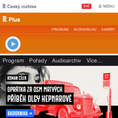
Přejít k hlavnímu obsahu
MENU
ŽIVĚ
PROGRAM
AUDIOARCHIV
KAMERY
Program
Pořady
Audioarchiv
Více
…