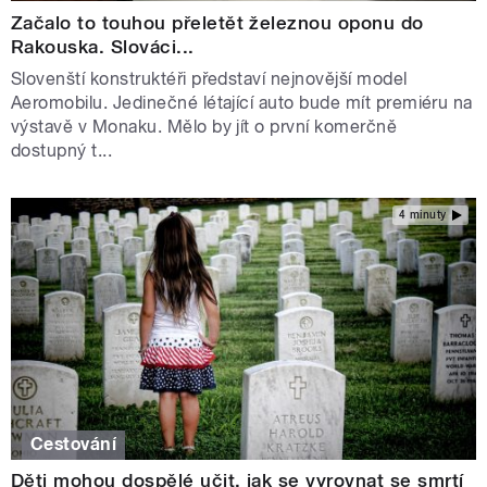
Začalo to touhou přeletět železnou oponu do
Rakouska. Slováci...
Slovenští konstruktéři představí nejnovější model
Aeromobilu. Jedinečné létající auto bude mít premiéru na
výstavě v Monaku. Mělo by jít o první komerčně
dostupný t...
4 minuty
Cestování
Děti mohou dospělé učit, jak se vyrovnat se smrtí