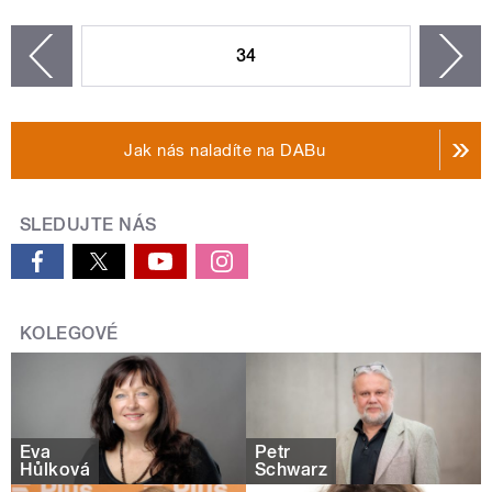
STRÁNKY
34
n
zí
Jak nás naladíte na DABu
SLEDUJTE NÁS
KOLEGOVÉ
Eva
Petr
Hůlková
Schwarz