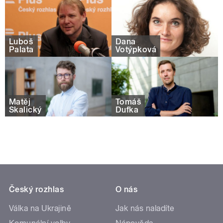
Luboš
Dana
Palata
Votýpková
Matěj
Tomáš
Skalický
Dufka
Český rozhlas
O nás
Válka na Ukrajině
Jak nás naladíte