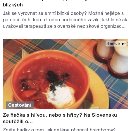
blízkých
Jak se vyrovnat se smrtí blízké osoby? Možná nejlépe s
pomocí těch, kdo už něco podobného zažili. Takhle nějak
uvažovali terapeauti ze slovenské neziskové organizac...
4 minuty
Cestování
Zelňačka s hlívou, nebo s hřiby? Na Slovensku
soutěžili o...
Znáte hádky o tom, jak nejlépe připravit bramborový