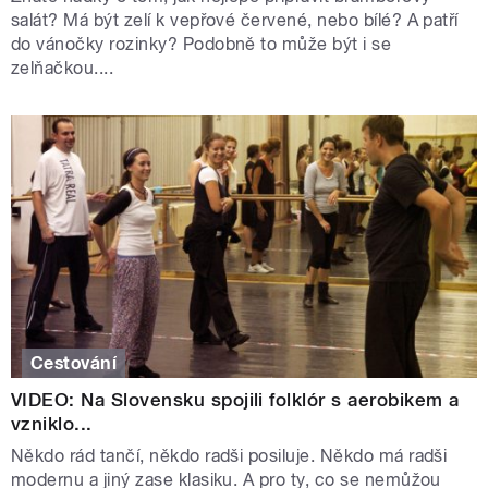
salát? Má být zelí k vepřové červené, nebo bílé? A patří
do vánočky rozinky? Podobně to může být i se
zelňačkou....
Cestování
VIDEO: Na Slovensku spojili folklór s aerobikem a
vzniklo...
Někdo rád tančí, někdo radši posiluje. Někdo má radši
modernu a jiný zase klasiku. A pro ty, co se nemůžou