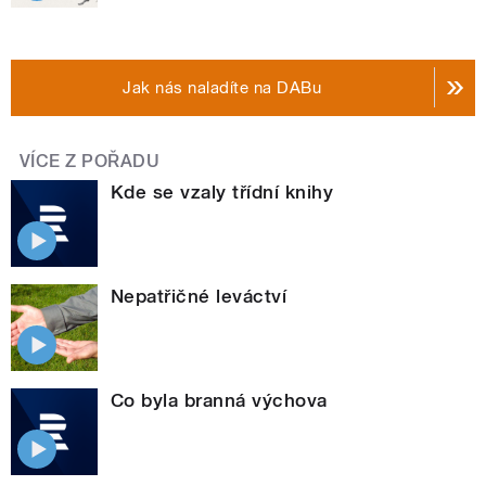
Jak nás naladíte na DABu
VÍCE Z POŘADU
Kde se vzaly třídní knihy
Nepatřičné leváctví
Co byla branná výchova