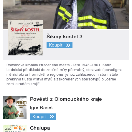
Šikmý kostel 3
Koupit
Románová kronika ztraceného města - léta 1945–1961. Karin
Lednická předkládá do značné míry převratný, dosavadní paradigma
měnící obraz hornického regionu, jehož zahlazenou historii stále
překrývá tlustá vrstva mýtů a zakořeněných stereotypů o „černé
zemi a rudém kraji“.
Pověsti z Olomouckého kraje
Igor Bareš
Koupit
Chalupa