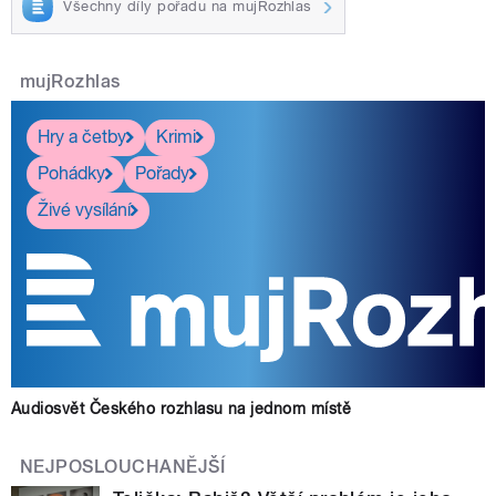
Všechny díly pořadu na mujRozhlas
pause
mujRozhlas
Hry a četby
Krimi
Pohádky
Pořady
Živé vysílání
Audiosvět Českého rozhlasu na jednom místě
NEJPOSLOUCHANĚJŠÍ