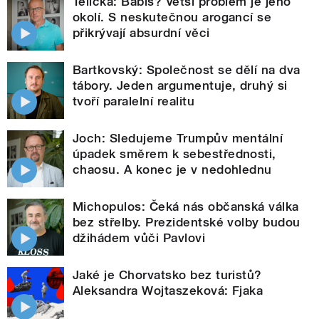
Telička: Babiš? Větší problém je jeho
okolí. S neskutečnou arogancí se
přikrývají absurdní věci
Bartkovský: Společnost se dělí na dva
tábory. Jeden argumentuje, druhý si
tvoří paralelní realitu
Joch: Sledujeme Trumpův mentální
úpadek směrem k sebestřednosti,
chaosu. A konec je v nedohlednu
Michopulos: Čeká nás občanská válka
bez střelby. Prezidentské volby budou
džihádem vůči Pavlovi
Jaké je Chorvatsko bez turistů?
Aleksandra Wojtaszeková: Fjaka