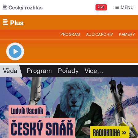
Přejít k hlavnímu obsahu
MENU
ŽIVĚ
PROGRAM
AUDIOARCHIV
KAMERY
Věda
Program
Pořady
Více
…