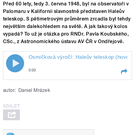
Před 60 lety, tedy 3. června 1948, byl na observatoři v
Palomaru v Kalifornii slavnostně představen Haleův
teleskop. S pětimetrovým průměrem zrcadla byl tehdy
největším dalekohledem na světě. A jak takový kolos
vypadá? To už je otázka pro RNDr. Pavla Koubského,
CSc., z Astronomického ústavu AV ČR v Ondřejově.
Osmičková výročí: Haleův teleskop (hovoří 
0:00
Play /
Koubský)
Osmičková výročí: Haleův
autor:
Daniel Mrázek
teleskop (hovoří Pavel