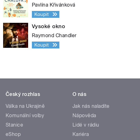
Pavlína Křivánková
Koupit
Vysoké okno
Raymond Chandler
Koupit
Český rozhlas
O nás
Válka na Ukrajině
Jak nás naladíte
Komunální volby
Nápověda
Stanice
Lidé v rádiu
eShop
Kariéra