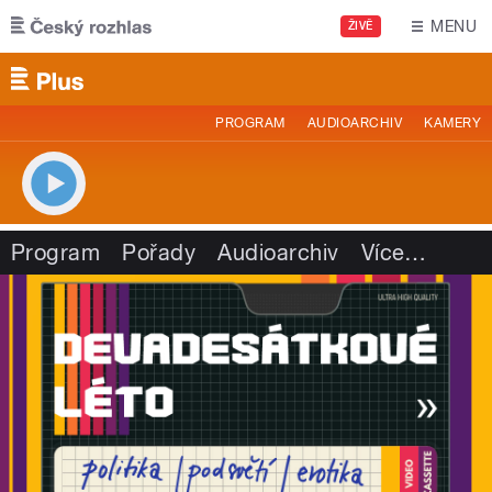
Přejít k hlavnímu obsahu
MENU
ŽIVĚ
PROGRAM
AUDIOARCHIV
KAMERY
Program
Pořady
Audioarchiv
Více
…