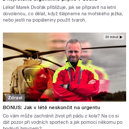
Lékař Marek Dvořák přibližuje, jak se připravit na letní
dovolenou, co dělat, když šlápneme na mořského ježka,
nebo jestli na popáleniny použít tvaroh.
24 minut
Zdraví
BONUS: Jak v létě neskončit na urgentu
Co vám může zachránit život při pádu z kola? Na co si
dát pozor při vodních sportech a jak pomoci někomu po
bodnutí hmyzem?