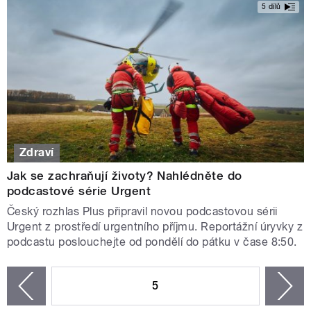
5 dílů
Zdraví
Jak se zachraňují životy? Nahlédněte do
podcastové série Urgent
Český rozhlas Plus připravil novou podcastovou sérii
Urgent z prostředí urgentního příjmu. Reportážní úryvky z
podcastu poslouchejte od pondělí do pátku v čase 8:50.
STRÁNKY
5
n
zí