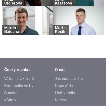
Ciglerová
Karasová
Martin
Martin
Balucha
Košík
Český rozhlas
O nás
Válka na Ukrajině
Jak nás naladíte
Komunální volby
Nápověda
Stanice
Lidé v rádiu
eShop
Kariéra