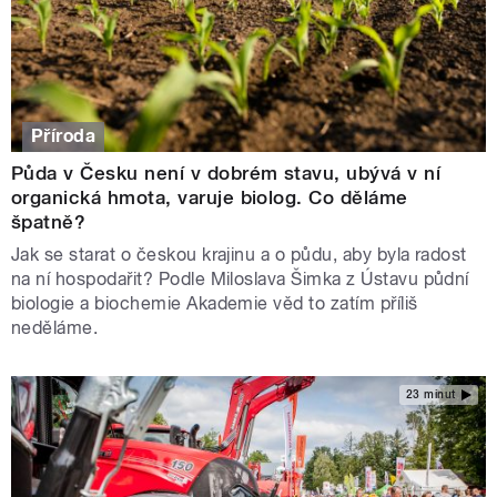
Příroda
Půda v Česku není v dobrém stavu, ubývá v ní
organická hmota, varuje biolog. Co děláme
špatně?
Jak se starat o českou krajinu a o půdu, aby byla radost
na ní hospodařit? Podle Miloslava Šimka z Ústavu půdní
biologie a biochemie Akademie věd to zatím příliš
neděláme.
23 minut