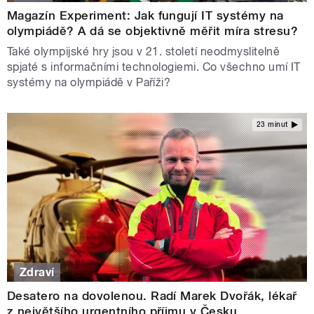
Magazín Experiment: Jak fungují IT systémy na
olympiádě? A dá se objektivně měřit míra stresu?
Také olympijské hry jsou v 21. století neodmyslitelně
spjaté s informačními technologiemi. Co všechno umí IT
systémy na olympiádě v Paříži?
23 minut
Zdraví
Desatero na dovolenou. Radí Marek Dvořák, lékař
z největšího urgentního příjmu v Česku