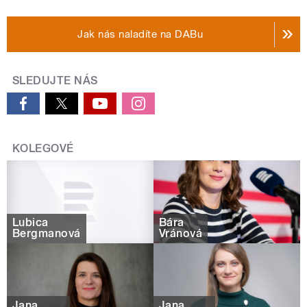
Jak nás naladíte na DABu
SLEDUJTE NÁS
KOLEGOVÉ
Lubica
Bára
Bergmanová
Vránová
Jana
Jana