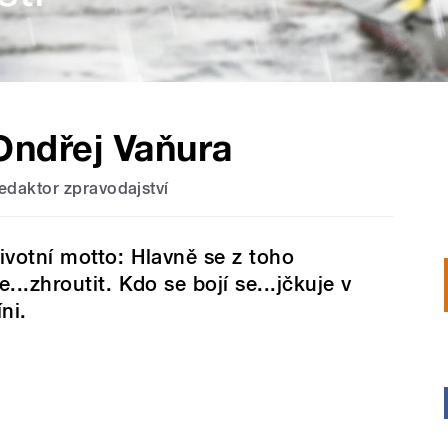
Ondřej Vaňura
edaktor zpravodajství
ivotní motto: Hlavně se z toho
e...zhroutit. Kdo se bojí se...jčkuje v
íni.