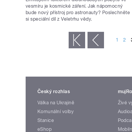
vesmíru je kosmické záření. Jak nápomocný
bude nový přístroj pro astronauty? Poslechněte
si speciální díl z Veletrhu vědy.
STRÁNKY
1
2
« první
‹ předchozí
Český rozhlas
mujRo
Válka na Ukrajině
Živé v
Komunální volby
Audioa
Stanice
Podca
eShop
Mobiln