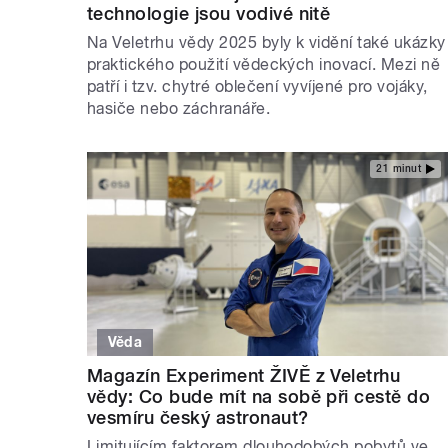
technologie jsou vodivé nitě
Na Veletrhu vědy 2025 byly k vidění také ukázky
praktického použití vědeckých inovací. Mezi ně
patří i tzv. chytré oblečení vyvíjené pro vojáky,
hasiče nebo záchranáře.
21 minut
Věda
Magazín Experiment ŽIVĚ z Veletrhu
vědy: Co bude mít na sobě při cestě do
vesmíru český astronaut?
Limitujícím faktorem dlouhodobých pobytů ve