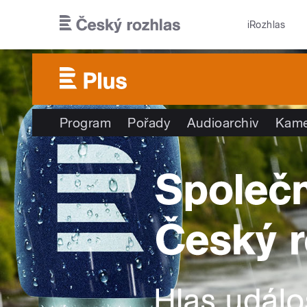
Přejít k hlavnímu obsahu
iRozhlas
Program
Pořady
Audioarchiv
Kame