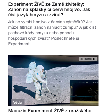
Experiment ŽIVĚ ze Země živitelky:
Záhon na splašky či červí hnojivo. Jak
číst jazyk hmyzu a zvířat?
Jak se vyrábí hnojivo z červích výměšků? Jak
může filtrační záhon nahradit žumpu? A jak číst
pachové kódy hmyzu nebo pohodu
hospodářských zvířat? Poslechněte si
Experiment.
21 minut
Věda
Magazín Experiment ŽIVĚ z pražského