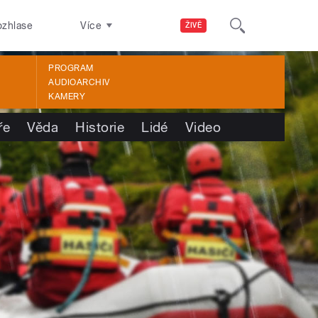
ozhlase
Více
ŽIVĚ
PROGRAM
AUDIOARCHIV
KAMERY
ře
Věda
Historie
Lidé
Video