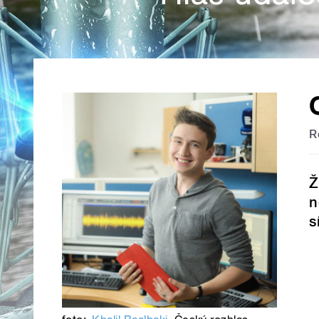
R
Ž
n
s