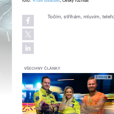
foto:
Khalil Baalbaki
,
Český rozhlas
Točím, stříhám, mluvím, tele
VŠECHNY ČLÁNKY
2 minuty