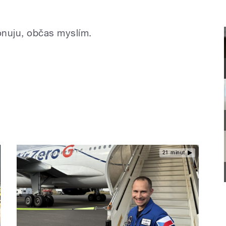
fonuju, občas myslím.
21 minut