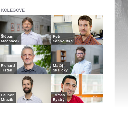
KOLEGOVÉ
Štěpán
Petr
Macháček
Sehnoutka
Richard
Matěj
Trsťan
Skalický
Dalibor
Tomáš
Mrazík
Bystrý