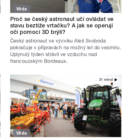
Věda
Proč se český astronaut učí ovládat ve
stavu beztíže vrtačku? A jak se operují
oči pomocí 3D brýlí?
Český astronaut ve výcviku Aleš Svoboda
pokračuje v přípravách na možný let do vesmíru.
Uplynulý týden strávil ve vzduchu nad
francouzským Bordeaux.
21 minut
Věda