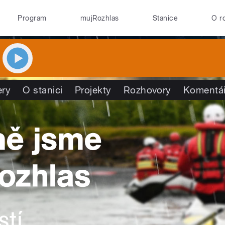
Program
mujRozhlas
Stanice
O r
ry
O stanici
Projekty
Rozhovory
Komentá