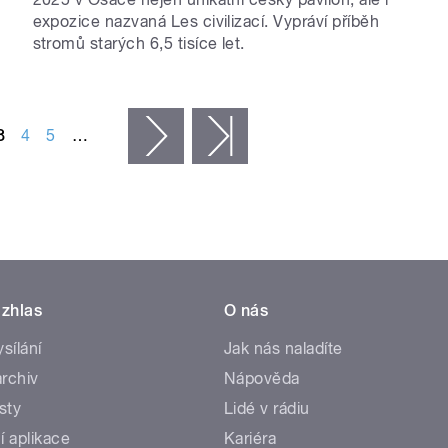
expozice nazvaná Les civilizací. Vypráví příběh
stromů starých 6,5 tisíce let.
3
4
5
…
následující ›
poslední »
zhlas
O nás
ysílání
Jak nás naladíte
rchiv
Nápověda
sty
Lidé v rádiu
í aplikace
Kariéra