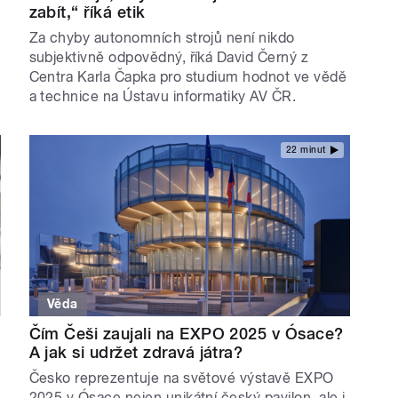
zabít,“ říká etik
Za chyby autonomních strojů není nikdo
subjektivně odpovědný, říká David Černý z
Centra Karla Čapka pro studium hodnot ve vědě
a technice na Ústavu informatiky AV ČR.
22 minut
Věda
Čím Češi zaujali na EXPO 2025 v Ósace?
A jak si udržet zdravá játra?
Česko reprezentuje na světové výstavě EXPO
2025 v Ósace nejen unikátní český pavilon, ale i