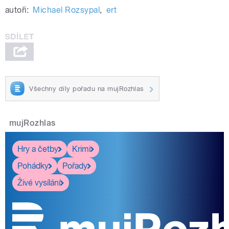
autoři:
Michael Rozsypal
,
ert
Všechny díly pořadu na mujRozhlas
mujRozhlas
Hry a četby
Krimi
Pohádky
Pořady
Živé vysílání