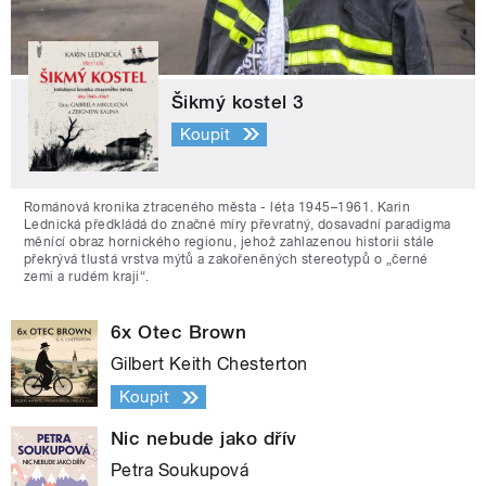
Šikmý kostel 3
Koupit
Románová kronika ztraceného města - léta 1945–1961. Karin
Lednická předkládá do značné míry převratný, dosavadní paradigma
měnící obraz hornického regionu, jehož zahlazenou historii stále
překrývá tlustá vrstva mýtů a zakořeněných stereotypů o „černé
zemi a rudém kraji“.
6x Otec Brown
Gilbert Keith Chesterton
Koupit
Nic nebude jako dřív
Petra Soukupová