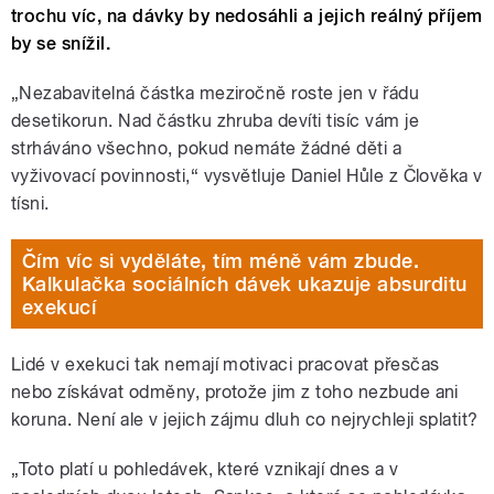
trochu víc, na dávky by nedosáhli a jejich reálný příjem
by se snížil.
„Nezabavitelná částka meziročně roste jen v řádu
desetikorun. Nad částku zhruba devíti tisíc vám je
strháváno všechno, pokud nemáte žádné děti a
vyživovací povinnosti,“ vysvětluje Daniel Hůle z Člověka v
tísni.
Čím víc si vyděláte, tím méně vám zbude.
Kalkulačka sociálních dávek ukazuje absurditu
exekucí
Lidé v exekuci tak nemají motivaci pracovat přesčas
nebo získávat odměny, protože jim z toho nezbude ani
koruna. Není ale v jejich zájmu dluh co nejrychleji splatit?
„Toto platí u pohledávek, které vznikají dnes a v