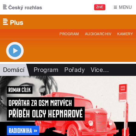
Přejít k hlavnímu obsahu
MENU
ŽIVĚ
PROGRAM
AUDIOARCHIV
KAMERY
Domácí
Program
Pořady
Více
…