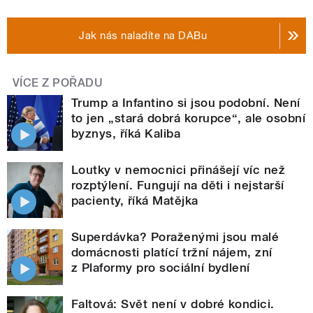
Jak nás naladíte na DABu
VÍCE Z POŘADU
Trump a Infantino si jsou podobní. Není
to jen „stará dobrá korupce“, ale osobní
byznys, říká Kaliba
Loutky v nemocnici přinášejí víc než
rozptýlení. Fungují na děti i nejstarší
pacienty, říká Matějka
Superdávka? Poraženými jsou malé
domácnosti platící tržní nájem, zní
z Plaformy pro sociální bydlení
Faltová: Svět není v dobré kondici.