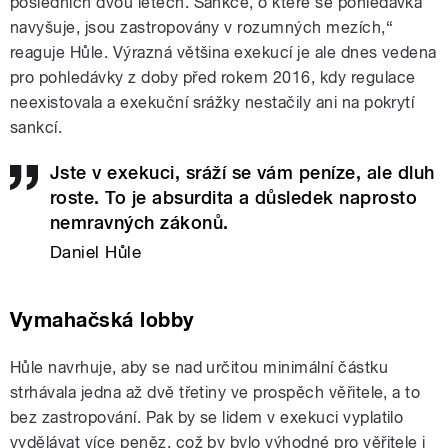
posledních dvou letech. Sankce, o které se pohledávka
navyšuje, jsou zastropovány v rozumných mezích,“
reaguje Hůle. Výrazná většina exekucí je ale dnes vedena
pro pohledávky z doby před rokem 2016, kdy regulace
neexistovala a exekuční srážky nestačily ani na pokrytí
sankcí.
Jste v exekuci, sráží se vám peníze, ale dluh
roste. To je absurdita a důsledek naprosto
nemravných zákonů.
Daniel Hůle
Vymahačská lobby
Hůle navrhuje, aby se nad určitou minimální částku
strhávala jedna až dvě třetiny ve prospěch věřitele, a to
bez zastropování. Pak by se lidem v exekuci vyplatilo
vydělávat více peněz, což by bylo výhodné pro věřitele i