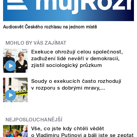
Audiosvět Českého rozhlasu na jednom místě
MOHLO BY VÁS ZAJÍMAT
Exekuce ohrožují celou společnost,
zadlužení lidé nevěří v demokracii,
zjistil sociologický průzkum
Soudy o exekucích často rozhodují
v rozporu s dobrými mravy,...
NEJPOSLOUCHANĚJŠÍ
Vše, co jste kdy chtěli vědět
o Vladimiru Putinovi a báli jste se zeptat