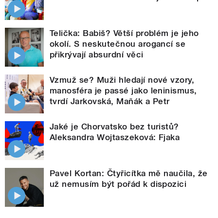
Telička: Babiš? Větší problém je jeho
okolí. S neskutečnou arogancí se
přikrývají absurdní věci
Vzmuž se? Muži hledají nové vzory,
manosféra je passé jako leninismus,
tvrdí Jarkovská, Maňák a Petr
Jaké je Chorvatsko bez turistů?
Aleksandra Wojtaszeková: Fjaka
Pavel Kortan: Čtyřicítka mě naučila, že
už nemusím být pořád k dispozici