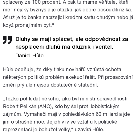
splaceny ze 100 procent. A pak tu máme věřitele, kteří
měli nějaký byznys a je otázka, jak dobře posoudili rizika.
Ať už je to banka nabízející kreditní kartu chudým nebo já,
když pronajímám byt.“
Dluhy se mají splácet, ale odpovědnost za
nesplácení dluhů má dlužník i věřitel.
Daniel Hůle
Hůle oceňuje, že díky tlaku novinářů vzrůstá ochota
některých politiků problém exekucí řešit. Při prosazování
změn prý ale nejsou dostatečně stateční.
„Těžko pohledat někoho, jako byl ministr spravedlnosti
Robert Pelikán (ANO), kdo by šel proti lobbistickým
zájmům. Vymahači mají v pohledávkách 60 miliard a jde
jim o strašně moc. Jejich vliv ve vztahu k politické
reprezentaci je bohužel velký,“ uzavírá Hůle.