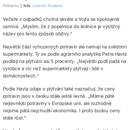
Potraviny
|
foto:
Ľubomír Smatana
Večeře z odpadků chutná skvěle a Vojta se spokojeně
usmívá. „Myslím, že z popelnice do lednice je výstižný
název pro tento způsob obživy.“
Největší část vyhozených potravin ale nemají na svědomí
supermarkety. Ty se podle agrárního analytika Petra Havla
podílejí na plýtvání asi 5 procenty. „Největší podíl padá na
výrobce a víc než supermarkety plýtvají i lidé v
domácnostech.“
Podle Havla údaje o plýtvání také naznačují, že ceny
potravin jsou v česku stále ještě levné. „Máme páté
nejlevnější potraviny v Evropské unii, ale rozhodně
nejsme pátá nejchudší ekonomika. I proto budou ceny
stále růst.“