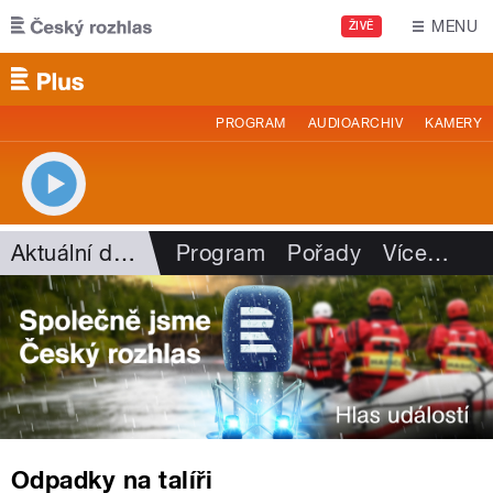
Přejít k hlavnímu obsahu
MENU
ŽIVĚ
PROGRAM
AUDIOARCHIV
KAMERY
Aktuální dění
Program
Pořady
Více
…
Odpadky na talíři