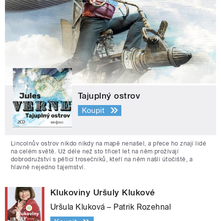
Tajuplný ostrov
Koupit
Lincolnův ostrov nikdo nikdy na mapě nenašel, a přece ho znají lidé
na celém světě. Už déle než sto třicet let na něm prožívají
dobrodružství s pěticí trosečníků, kteří na něm našli útočiště, a
hlavně nejedno tajemství.
Klukoviny Uršuly Klukové
Uršula Kluková – Patrik Rozehnal