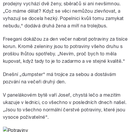
prodejny vychází dvě ženy, sběračů si ani nevšimnou.
„Co máme dělat? Když se věci nemůžou zlevňovat, a
vyhazují se docela hezký. Popelnici kvůli tomu zamykat
nebudu,“ dodává druhá žena a míří na trolejbus.
Freegani dokážou za den večer nabrat potraviny za tisíce
korun. Kromě zeleniny jsou to potraviny všeho druhu s
prošlou lhůtou spotřeby. „Nevím, proč bych to měla
kupovat, když tady to je to zadarmo a ve stejné kvalitě.“
Dnešní „dumpster“ má trojice za sebou a dostávám
pozvání na večeři druhý den.
V panelákovém bytě vaří Josef, chystá lečo a mezitím
ukazuje v lednici, co všechno v posledních dnech našel.
„Jsou to všechno normální čerstvé potraviny, které jsou
vysoce poživatelné“.