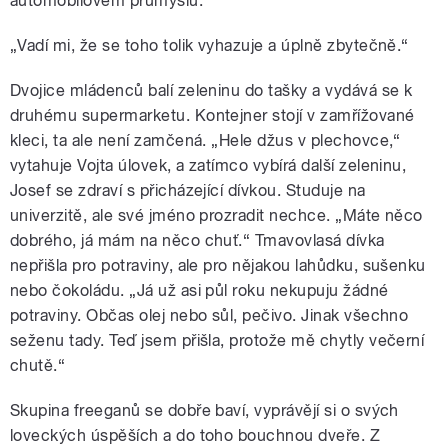
automobilovém průmyslu.
„Vadí mi, že se toho tolik vyhazuje a úplně zbytečně.“
Dvojice mládenců balí zeleninu do tašky a vydává se k
druhému supermarketu. Kontejner stojí v zamřížované
kleci, ta ale není zamčená. „Hele džus v plechovce,“
vytahuje Vojta úlovek, a zatímco vybírá další zeleninu,
Josef se zdraví s přicházející dívkou. Studuje na
univerzitě, ale své jméno prozradit nechce. „Máte něco
dobrého, já mám na něco chuť.“ Tmavovlasá dívka
nepřišla pro potraviny, ale pro nějakou lahůdku, sušenku
nebo čokoládu. „Já už asi půl roku nekupuju žádné
potraviny. Občas olej nebo sůl, pečivo. Jinak všechno
seženu tady. Teď jsem přišla, protože mě chytly večerní
chutě.“
Skupina freeganů se dobře baví, vyprávějí si o svých
loveckých úspěších a do toho bouchnou dveře. Z