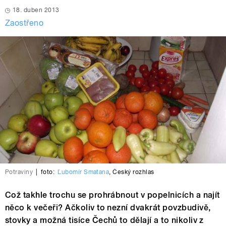
18. duben 2013
Zaostřeno
Potraviny
|
foto:
Ľubomír Smatana
,
Český rozhlas
Což takhle trochu se prohrábnout v popelnicích a najít
něco k večeři? Ačkoliv to nezní dvakrát povzbudivě,
stovky a možná tisíce Čechů to dělají a to nikoliv z