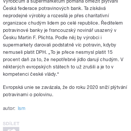
Výrobcům a supermarketům pomáhá omezit plýtvání
Česká federace potravinových bank. Ta získává
neprodejné výrobky a rozesílá je přes charitativní
organizace chudým lidem po celé republice. Ředitelem
potravinové banky je francouzský novinář usazený v
Česku Martin F. Plichta. Podle něj by výrobci i
supermarkety darovali podstatně víc potravin, kdyby
nemuseli platit DPH. „To je přece nesmysl platit 15
procent daň za to, že nepotřebné jídlo darují chudým. V
některých evropských státech to už zrušili a je to v
kompetenci české vlády.“
Evropská unie se zavázala, že do roku 2020 sníží plýtvání
potravinami o polovinu.
autor:
lsm