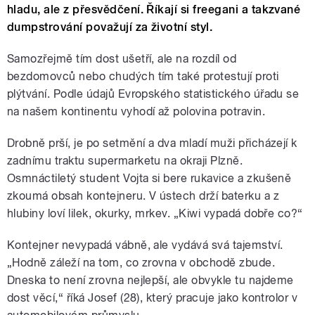
hladu, ale z přesvědčení. Říkají si freegani a takzvané
dumpstrování považují za životní styl.
Samozřejmě tím dost ušetří, ale na rozdíl od
bezdomovců nebo chudých tím také protestují proti
plýtvání. Podle údajů Evropského statistického úřadu se
na našem kontinentu vyhodí až polovina potravin.
Drobně prší, je po setmění a dva mladí muži přicházejí k
zadnímu traktu supermarketu na okraji Plzně.
Osmnáctiletý student Vojta si bere rukavice a zkušeně
zkoumá obsah kontejneru. V ústech drží baterku a z
hlubiny loví lilek, okurky, mrkev. „Kiwi vypadá dobře co?“
Kontejner nevypadá vábně, ale vydává svá tajemství.
„Hodně záleží na tom, co zrovna v obchodě zbude.
Dneska to není zrovna nejlepší, ale obvykle tu najdeme
dost věcí,“ říká Josef (28), který pracuje jako kontrolor v