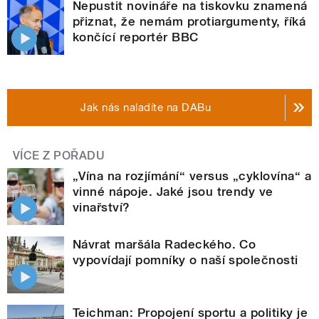
Nepustit novináře na tiskovku znamená
přiznat, že nemám protiargumenty, říká
končící reportér BBC
Jak nás naladíte na DABu
VÍCE Z POŘADU
„Vína na rozjímání“ versus „cyklovína“ a
vinné nápoje. Jaké jsou trendy ve
vinařství?
Návrat maršála Radeckého. Co
vypovídají pomníky o naší společnosti
Teichman: Propojení sportu a politiky je