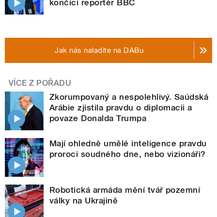
končící reportér BBC
Jak nás naladíte na DABu
VÍCE Z POŘADU
Zkorumpovaný a nespolehlivý. Saúdská
Arábie zjistila pravdu o diplomacii a
povaze Donalda Trumpa
Mají ohledně umělé inteligence pravdu
proroci soudného dne, nebo vizionáři?
Robotická armáda mění tvář pozemní
války na Ukrajině