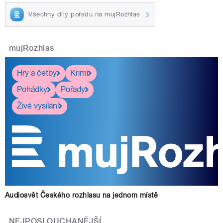
Všechny díly pořadu na mujRozhlas
mujRozhlas
Hry a četby
Krimi
Pohádky
Pořady
Živé vysílání
Audiosvět Českého rozhlasu na jednom místě
NEJPOSLOUCHANĚJŠÍ