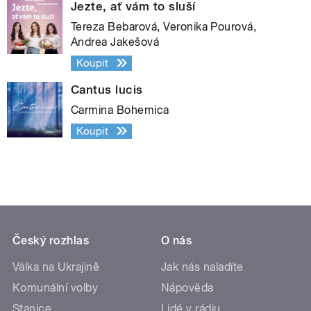
Jezte, ať vám to sluší
Tereza Bebarová, Veronika Pourová,
Andrea Jakešová
Koupit
Cantus lucis
Carmina Bohemica
Koupit
Český rozhlas
O nás
Válka na Ukrajině
Jak nás naladíte
Komunální volby
Nápověda
Stanice
Lidé v rádiu