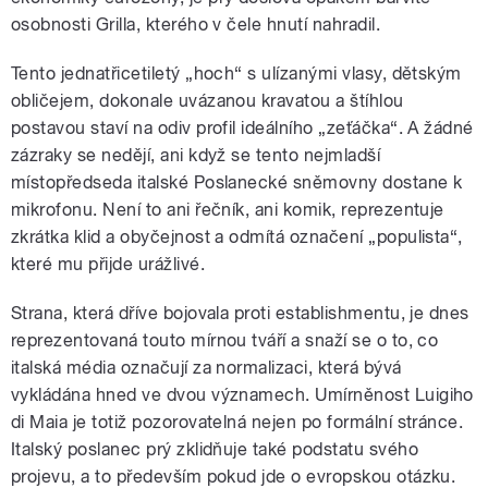
osobnosti Grilla, kterého v čele hnutí nahradil.
Tento jednatřicetiletý „hoch“ s ulízanými vlasy, dětským
obličejem, dokonale uvázanou kravatou a štíhlou
postavou staví na odiv profil ideálního „zeťáčka“. A žádné
zázraky se nedějí, ani když se tento nejmladší
místopředseda italské Poslanecké sněmovny dostane k
mikrofonu. Není to ani řečník, ani komik, reprezentuje
zkrátka klid a obyčejnost a odmítá označení „populista“,
které mu přijde urážlivé.
Strana, která dříve bojovala proti establishmentu, je dnes
reprezentovaná touto mírnou tváří a snaží se o to, co
italská média označují za normalizaci, která bývá
vykládána hned ve dvou významech. Umírněnost Luigiho
di Maia je totiž pozorovatelná nejen po formální stránce.
Italský poslanec prý zklidňuje také podstatu svého
projevu, a to především pokud jde o evropskou otázku.