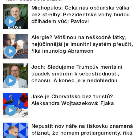
Michopulos: Čeká nás občanská válka
bez střelby. Prezidentské volby budou
džihádem vůči Pavlovi
Alergie? Většinou na neškodné látky,
nejúčinnější je imunitní systém přeučit,
říká imunolog Abramson
Joch: Sledujeme Trumpův mentální
úpadek směrem k sebestřednosti,
chaosu. A konec je v nedohlednu
Jaké je Chorvatsko bez turistů?
Aleksandra Wojtaszeková: Fjaka
Nepustit novináře na tiskovku znamená
přiznat, že nemám protiargumenty, říká