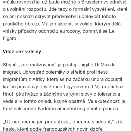
vrátila rovnováha, už bude možné s Bruselem vyjednávat
o uvolnění rozpočtu. Jde tedy o formální vysvětlení, které
se ani nesnaží skrývat předvolební účelovost tohoto
prudkého obratu. Má jen uklidnit ty voliče, kterým dělá
vrásky případný odchod z eurozóny, domnívá se Le
Figaro.
Vítěz bez většiny
Stejně „znormalizovaný“ je postoj Luigiho Di Maia k
imigraci. Uprostřed polemiky o střelbě proti šesti
imigrantům z Afriky, které se na začátku února dopustil
krajně pravicový přívrženec Ligy severu (LN), nepřichází
Hnutí pěti hvězd s žádnými velkými slovy o toleranci a
vede si v tomto ohledu krajně opatrně. Ve skutečnosti je
totiž nakloněné tvrdému omezení migračního proudu.
„Už nechceme jen protestovat, chceme vládnout,“ zní
heslo, které podle francouzských novin dobře