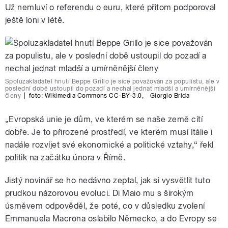
Už nemluví o referendu o euru, které přitom podporoval
ještě loni v létě.
Spoluzakladatel hnutí Beppe Grillo je sice považován za populistu, ale v
poslední době ustoupil do pozadí a nechal jednat mladší a umírněnější
členy
|
foto:
Wikimedia Commons CC-BY-3.0
,
Giorgio Brida
„Evropská unie je dům, ve kterém se naše země cítí
dobře. Je to přirozené prostředí, ve kterém musí Itálie i
nadále rozvíjet své ekonomické a politické vztahy,“ řekl
politik na začátku února v Římě.
Jistý novinář se ho nedávno zeptal, jak si vysvětlit tuto
prudkou názorovou evoluci. Di Maio mu s širokým
úsměvem odpověděl, že poté, co v důsledku zvolení
Emmanuela Macrona oslabilo Německo, a do Evropy se