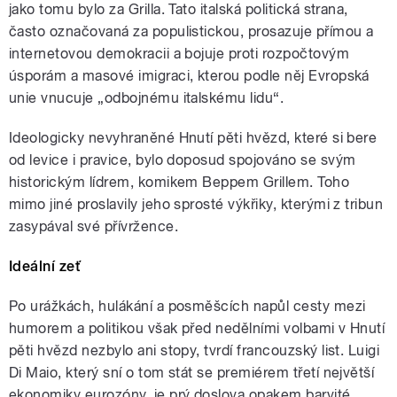
jako tomu bylo za Grilla. Tato italská politická strana,
často označovaná za populistickou, prosazuje přímou a
internetovou demokracii a bojuje proti rozpočtovým
úsporám a masové imigraci, kterou podle něj Evropská
unie vnucuje „odbojnému italskému lidu“.
Ideologicky nevyhraněné Hnutí pěti hvězd, které si bere
od levice i pravice, bylo doposud spojováno se svým
historickým lídrem, komikem Beppem Grillem. Toho
mimo jiné proslavily jeho sprosté výkřiky, kterými z tribun
zasypával své přívržence.
Ideální zeť
Po urážkách, hulákání a posměšcích napůl cesty mezi
humorem a politikou však před nedělními volbami v Hnutí
pěti hvězd nezbylo ani stopy, tvrdí francouzský list. Luigi
Di Maio, který sní o tom stát se premiérem třetí největší
ekonomiky eurozóny, je prý doslova opakem barvité