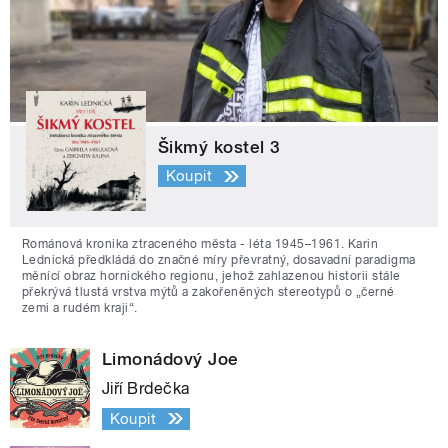
Šikmý kostel 3
Koupit
Románová kronika ztraceného města - léta 1945–1961. Karin
Lednická předkládá do značné míry převratný, dosavadní paradigma
měnící obraz hornického regionu, jehož zahlazenou historii stále
překrývá tlustá vrstva mýtů a zakořeněných stereotypů o „černé
zemi a rudém kraji“.
Limonádový Joe
Jiří Brdečka
Koupit