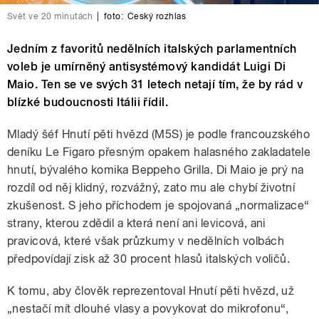
Svět ve 20 minutách
|
foto:
Český rozhlas
Jedním z favoritů nedělních italských parlamentních
voleb je umírněný antisystémový kandidát Luigi Di
Maio. Ten se ve svých 31 letech netají tím, že by rád v
blízké budoucnosti Itálii řídil.
Mladý šéf Hnutí pěti hvězd (M5S) je podle francouzského
deníku Le Figaro přesným opakem halasného zakladatele
hnutí, bývalého komika Beppeho Grilla. Di Maio je prý na
rozdíl od něj klidný, rozvážný, zato mu ale chybí životní
zkušenost. S jeho příchodem je spojovaná „normalizace“
strany, kterou zdědil a která není ani levicová, ani
pravicová, které však průzkumy v nedělních volbách
předpovídají zisk až 30 procent hlasů italských voličů.
K tomu, aby člověk reprezentoval Hnutí pěti hvězd, už
„nestačí mít dlouhé vlasy a povykovat do mikrofonu“,