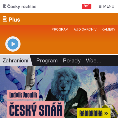
Přejít k hlavnímu obsahu
MENU
ŽIVĚ
PROGRAM
AUDIOARCHIV
KAMERY
Zahraniční
Program
Pořady
Více
…