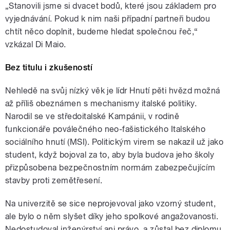
„Stanovili jsme si dvacet bodů, které jsou základem pro
vyjednávání. Pokud k nim naši případní partneři budou
chtít něco doplnit, budeme hledat společnou řeč,“
vzkázal Di Maio.
Bez titulu i zkušeností
Nehledě na svůj nízký věk je lídr Hnutí pěti hvězd možná
až příliš obeznámen s mechanismy italské politiky.
Narodil se ve středoitalské Kampánii, v rodině
funkcionáře poválečného neo-fašistického Italského
sociálního hnutí (MSI). Politickým virem se nakazil už jako
student, když bojoval za to, aby byla budova jeho školy
přizpůsobena bezpečnostním normám zabezpečujícím
stavby proti zemětřesení.
Na univerzitě se sice neprojevoval jako vzorný student,
ale bylo o něm slyšet díky jeho spolkové angažovanosti.
Nedostudoval inženýrství ani právo, a zůstal bez diplomu,