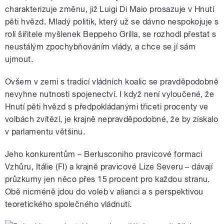
charakterizuje změnu, již Luigi Di Maio prosazuje v Hnutí
pěti hvězd. Mladý politik, který už se dávno nespokojuje s
rolí šiřitele myšlenek Beppeho Grilla, se rozhodl přestat s
neustálým zpochybňováním vlády, a chce se jí sám
ujmout.
Ovšem v zemi s tradicí vládních koalic se pravděpodobně
nevyhne nutnosti spojenectví. I když není vyloučené, že
Hnutí pěti hvězd s předpokládanými třiceti procenty ve
volbách zvítězí, je krajně nepravděpodobné, že by získalo
v parlamentu většinu.
Jeho konkurentům – Berlusconiho pravicové formaci
Vzhůru, Itálie (FI) a krajně pravicové Lize Severu – dávají
průzkumy jen něco přes 15 procent pro každou stranu.
Obě nicméně jdou do voleb v alianci a s perspektivou
teoretického společného vládnutí.