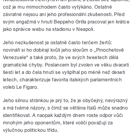
což je mu mimochodem často vytýkáno. Ostatně
závratné nejsou ani jeho profesionální zkušenosti. Před
svým angažmá v hnutí Beppeho Grilla pracoval jen krátce
jako správce webu na stadionu v Neapoli.
Jeho nezkušenost je ostatně často terčem žertů:
novináři si ho dobírají kvůli jeho slovům o „Pinochetově
Venezuele“ a také proto, že ve svých tweetech dělá
gramatické chyby. Poslancem byl zvolen ve věku dvaceti
šesti let a do čela hnutí se vyšplhal po méně než deseti
letech, charakterizuje favorita italských parlamentních
voleb Le Figaro.
Jeho silnou stránkou je prý to, že je obyčejný, nevýrazný
a má tvárné názory, s čímž se většina Italů může snadno
identifikovat. A naopak každým dnem roste odpor vůči
mnohým jeho oponentům, které voliči považují za
výlučnou politickou třídu.