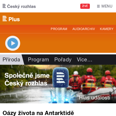
Přejít k hlavnímu obsahu
MENU
ŽIVĚ
PROGRAM
AUDIOARCHIV
KAMERY
Příroda
Program
Pořady
Více
…
Oázy života na Antarktidě