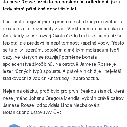
Jamese Rosse, vznikla po posledním odlednění, jsou
tedy stará přibližně deset tisíc let.
I na tomto nejjižnějším a přesto nejstudenějším světadílu
existuje velmi rozmanitý život. V extrémních podmínkách
Antarktidy je pro rozvoj života často limitující nejen nízká
teplota, ale především nepřítomnost kapalné vody. Přesto
se tu díky jezerům, potokům a mělkým mokřadům tvoří
oázy, ve kterých se rozvíjejí poměrně bohatá
společenstva živočichů. Na ostrově Jamese Rosse je
jezer různých typů spousta. A právě v nich žije i největší
sladkovodní živočich Antarktidy - žábronožka.
Nejen na otázku, proč bylo pro první českou stanici, která
nese jméno Johana Gregora Mendla, vybrán právě ostrov
Jamese Rosse, odpovídala Linda Nedbalová z
Botanického ústavu AV ČR: