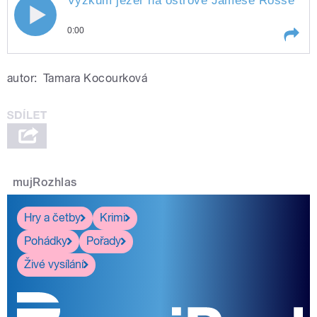
Výzkum jezer na ostrově Jamese Rosse (Li
0:00
Play /
Nedbalová)
Výzkum jezer na ostrově
autor:
Tamara Kocourková
Jamese Rosse (Linda
mujRozhlas
pause
Hry a četby
Krimi
Pohádky
Pořady
Živé vysílání