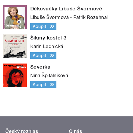
Děkovačky Libuše Švormové
Libuše Švormová - Patrik Rozehnal
Koupit
Šikmý kostel 3
Karin Lednická
Koupit
Severka
Nina Špitálníková
Koupit
Český rozhlas
O nás