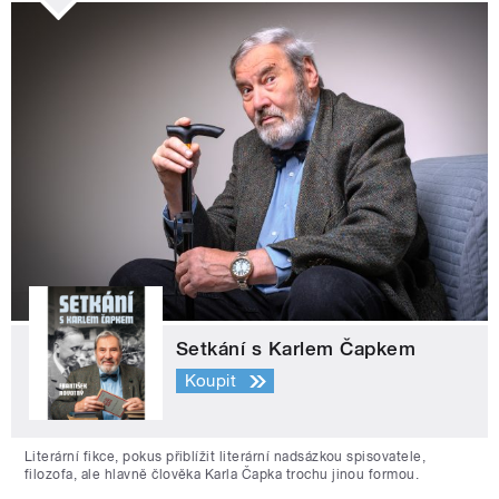
Setkání s Karlem Čapkem
Koupit
Literární fikce, pokus přiblížit literární nadsázkou spisovatele,
filozofa, ale hlavně člověka Karla Čapka trochu jinou formou.