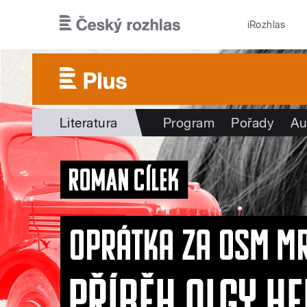
Přejít k hlavnímu obsahu
iRozhlas
Literatura
Program
Pořady
Au