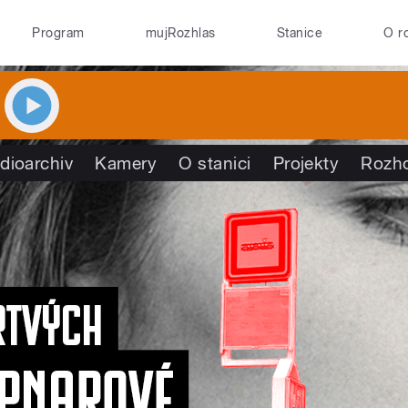
Program
mujRozhlas
Stanice
O r
dioarchiv
Kamery
O stanici
Projekty
Rozh