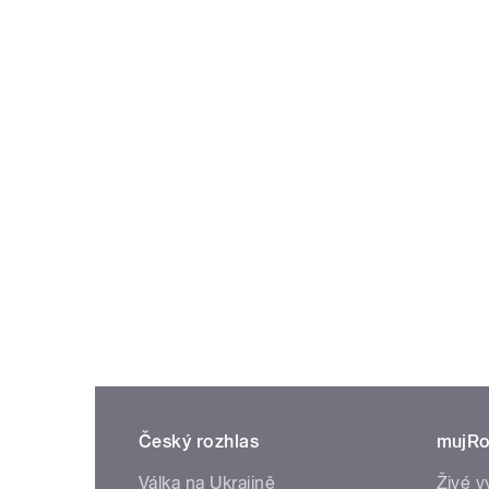
Český rozhlas
mujRo
Válka na Ukrajině
Živé v