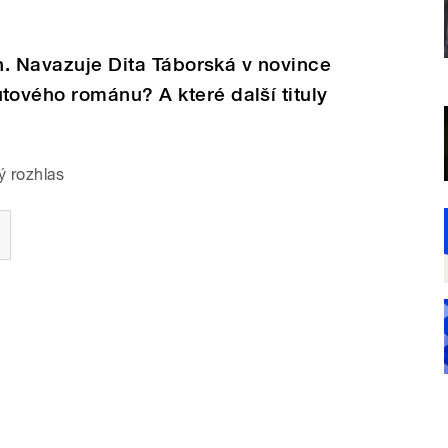
rh. Navazuje Dita Táborská v novince
ového románu? A které další tituly
ý rozhlas