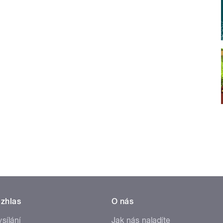
zhlas
O nás
ysílání
Jak nás naladíte