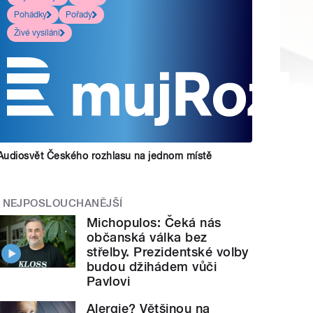
Pohádky
Pořady
Živé vysílání
Audiosvět Českého rozhlasu na jednom místě
NEJPOSLOUCHANĚJŠÍ
Michopulos: Čeká nás
občanská válka bez
střelby. Prezidentské volby
budou džihádem vůči
Pavlovi
Alergie? Většinou na