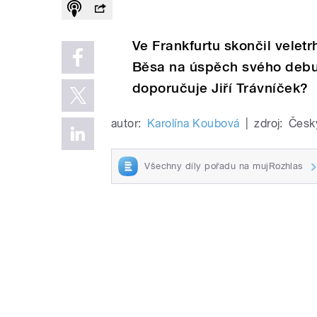
Ve Frankfurtu skončil velet
Běsa na úspěch svého debut
doporučuje Jiří Trávníček?
autor:
Karolína Koubová
|
zdroj:
Česk
Všechny díly pořadu na mujRozhlas