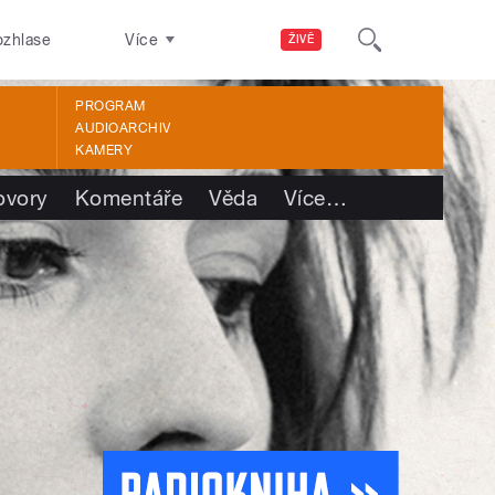
ozhlase
Více
ŽIVĚ
PROGRAM
AUDIOARCHIV
KAMERY
ovory
Komentáře
Věda
Více
…