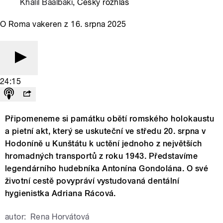
Khalil Baalbaki
, Český rozhlas
O Roma vakeren z 16. srpna 2025
24:15
Připomeneme si památku obětí romského holokaustu
a pietní akt, který se uskuteční ve středu 20. srpna v
Hodoníně u Kunštátu k uctění jednoho z největších
hromadných transportů z roku 1943. Představíme
legendárního hudebníka Antonína Gondolána. O své
životní cestě povypráví vystudovaná dentální
hygienistka Adriana Rácová.
autor:
Rena Horvátová