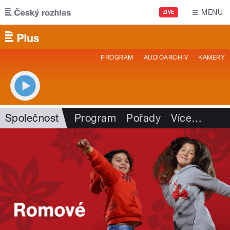
Přejít k hlavnímu obsahu
MENU
ŽIVĚ
PROGRAM
AUDIOARCHIV
KAMERY
Společnost
Program
Pořady
Více
…