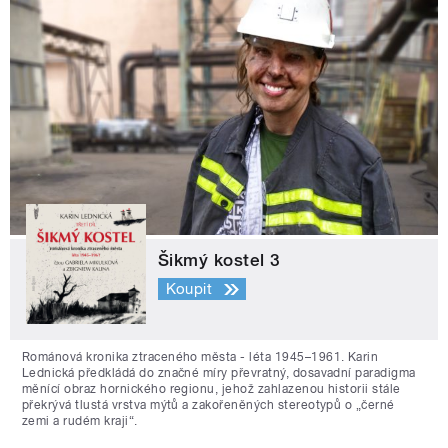
Šikmý kostel 3
Koupit
Románová kronika ztraceného města - léta 1945–1961. Karin
Lednická předkládá do značné míry převratný, dosavadní paradigma
měnící obraz hornického regionu, jehož zahlazenou historii stále
překrývá tlustá vrstva mýtů a zakořeněných stereotypů o „černé
zemi a rudém kraji“.