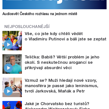
Audiosvět Českého rozhlasu na jednom místě
NEJPOSLOUCHANĚJŠÍ
Vše, co jste kdy chtěli vědět
o Vladimiru Putinovi a báli jste se zeptat
Telička: Babiš? Větší problém je jeho
okolí. S neskutečnou arogancí se
přikrývají absurdní věci
Vzmuž se? Muži hledají nové vzory,
manosféra je passé jako leninismus,
tvrdí Jarkovská, Maňák a Petr
Jaké je Chorvatsko bez turistů?
Aleksandra Wojtaszeková: Fjaka