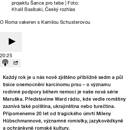
projektu Šance pro tebe | Foto:
Khalil Baalbaki
, Český rozhlas
O Roma vakeren s Kamilou Schusterovou
20:25
Každý rok je u nás nově zjištěno přibližně sedm a půl
tisíce onemocnění karcinomu prsu – o významu
rodinné podpory během nemoci je naše nová série
Maruška. Představíme Ward rádio, kde vedle romštiny
zaznívá také polština, ukrajinština nebo turečtina.
Připomeneme 20 let od tragického úmrtí Mileny
Hübschmannové, významné romistky, jazykovědkyně
a ochránkyně romské kultury.