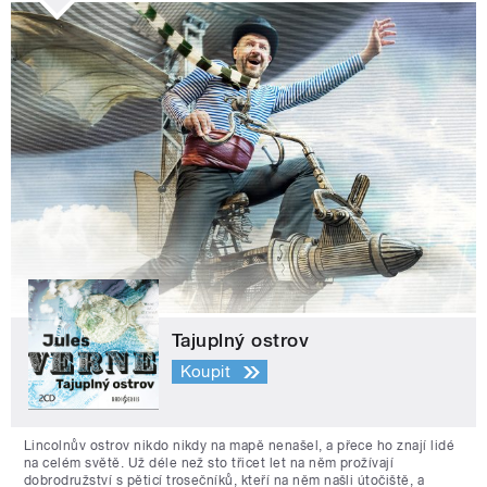
Tajuplný ostrov
Koupit
Lincolnův ostrov nikdo nikdy na mapě nenašel, a přece ho znají lidé
na celém světě. Už déle než sto třicet let na něm prožívají
dobrodružství s pěticí trosečníků, kteří na něm našli útočiště, a