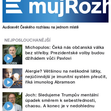
Audiosvět Českého rozhlasu na jednom místě
NEJPOSLOUCHANĚJŠÍ
Michopulos: Čeká nás občanská válka
bez střelby. Prezidentské volby budou
džihádem vůči Pavlovi
Alergie? Většinou na neškodné látky,
nejúčinnější je imunitní systém přeučit,
říká imunolog Abramson
Joch: Sledujeme Trumpův mentální
úpadek směrem k sebestřednosti,
chaosu. A konec je v nedohlednu