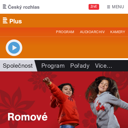
Přejít k hlavnímu obsahu
MENU
ŽIVĚ
PROGRAM
AUDIOARCHIV
KAMERY
Společnost
Program
Pořady
Více
…