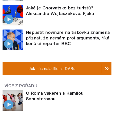
Jaké je Chorvatsko bez turistů?
Aleksandra Wojtaszeková: Fjaka
Nepustit novináře na tiskovku znamená
přiznat, že nemám protiargumenty, říká
končící reportér BBC
Jak nás naladíte na DABu
VÍCE Z POŘADU
O Roma vakeren s Kamilou
Schusterovou