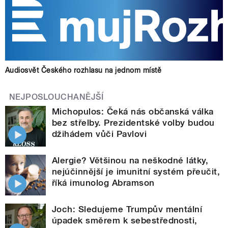
Audiosvět Českého rozhlasu na jednom místě
NEJPOSLOUCHANĚJŠÍ
Michopulos: Čeká nás občanská válka
bez střelby. Prezidentské volby budou
džihádem vůči Pavlovi
Alergie? Většinou na neškodné látky,
nejúčinnější je imunitní systém přeučit,
říká imunolog Abramson
Joch: Sledujeme Trumpův mentální
úpadek směrem k sebestřednosti,