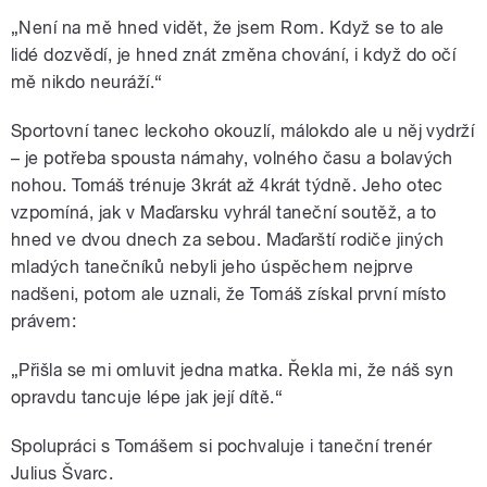
„Není na mě hned vidět, že jsem Rom. Když se to ale
lidé dozvědí, je hned znát změna chování, i když do očí
mě nikdo neuráží.“
Sportovní tanec leckoho okouzlí, málokdo ale u něj vydrží
– je potřeba spousta námahy, volného času a bolavých
nohou. Tomáš trénuje 3krát až 4krát týdně. Jeho otec
vzpomíná, jak v Maďarsku vyhrál taneční soutěž, a to
hned ve dvou dnech za sebou. Maďarští rodiče jiných
mladých tanečníků nebyli jeho úspěchem nejprve
nadšeni, potom ale uznali, že Tomáš získal první místo
právem:
„Přišla se mi omluvit jedna matka. Řekla mi, že náš syn
opravdu tancuje lépe jak její dítě.“
Spolupráci s Tomášem si pochvaluje i taneční trenér
Julius Švarc.