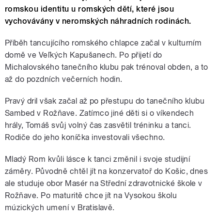
romskou identitu u romských dětí, které jsou
vychovávány v neromských náhradních rodinách.
Příběh tancujícího romského chlapce začal v kulturním
domě ve Veľkých Kapušanech. Po přijetí do
Michalovského tanečního klubu pak trénoval obden, a to
až do pozdních večerních hodin.
Pravý dril však začal až po přestupu do tanečního klubu
Sambed v Rožňave. Zatímco jiné děti si o víkendech
hrály, Tomáš svůj volný čas zasvětil tréninku a tanci.
Rodiče do jeho koníčka investovali všechno.
Mladý Rom kvůli lásce k tanci změnil i svoje studijní
záměry. Původně chtěl jít na konzervatoř do Košic, dnes
ale studuje obor Masér na Střední zdravotnické škole v
Rožňave. Po maturitě chce jít na Vysokou školu
múzických umení v Bratislavě.