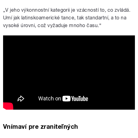
„V jeho výkonnostní kategorii je vzácností to, co zvládá.
Umí jak latinskoamerické tance, tak standartní, a to na
vysoké úrovni, což vyžaduje mnoho času.“
Vnímaví pre zraniteľných - TOMÁŠ
Vnímaví pre zraniteľných