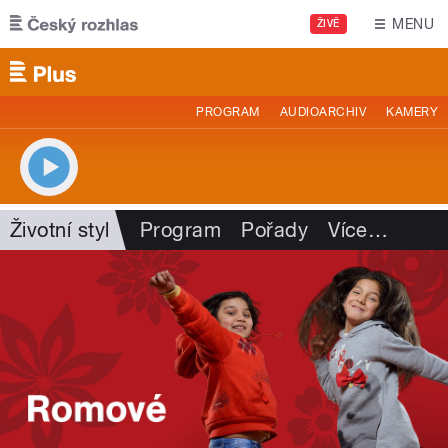
Přejít k hlavnímu obsahu
MENU
ŽIVĚ
PROGRAM
AUDIOARCHIV
KAMERY
Životní styl
Program
Pořady
Více
…