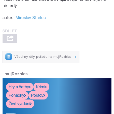
ně hrdý.
autor:
Miroslav Strelec
Všechny díly pořadu na mujRozhlas
mujRozhlas
Hry a četby
Krimi
Pohádky
Pořady
Živé vysílání