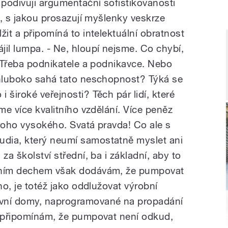
podivuji argumentační sofistikovanosti
tů, s jakou prosazují myšlenky veskrze
žit a připomíná to intelektuální obratnost
jil lumpa. - Ne, hloupí nejsme. Co chybí,
. Třeba podnikatele a podnikavce. Nebo
 hluboko sahá tato neschopnost? Týká se
 široké veřejnosti? Těch pár lidí, které
me více kvalitního vzdělání. Více peněz
 toho vysokého. Svatá pravda! Co ale s
dia, který neumí samostatně myslet ani
za školství střední, ba i základní, aby to
edním dechem však dodávám, že pumpovat
ho, je totéž jako oddlužovat výrobní
ovní domy, naprogramované na propadání
í připomínám, že pumpovat není odkud,