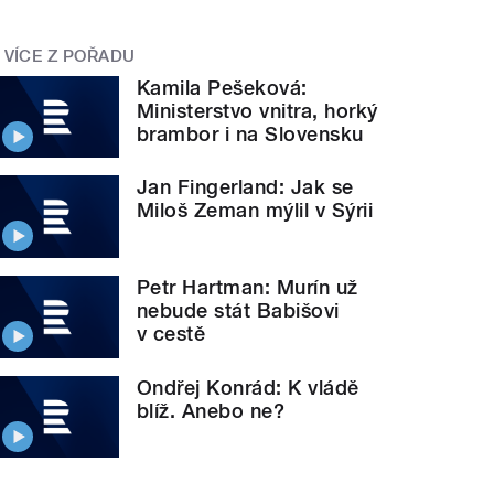
VÍCE Z POŘADU
Kamila Pešeková:
Ministerstvo vnitra, horký
brambor i na Slovensku
Jan Fingerland: Jak se
Miloš Zeman mýlil v Sýrii
Petr Hartman: Murín už
nebude stát Babišovi
v cestě
Ondřej Konrád: K vládě
blíž. Anebo ne?