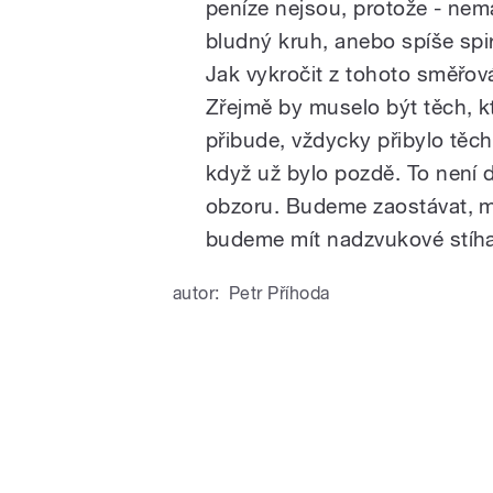
peníze nejsou, protože - ne
bludný kruh, anebo spíše spi
Jak vykročit z tohoto směřová
Zřejmě by muselo být těch, kt
přibude, vždycky přibylo těch,
když už bylo pozdě. To není 
obzoru. Budeme zaostávat, mo
budeme mít nadzvukové stíhac
autor:
Petr Příhoda