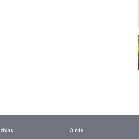
zhlas
O nás