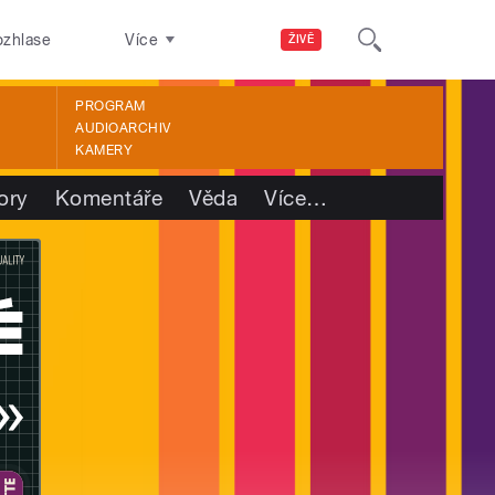
ozhlase
Více
ŽIVĚ
PROGRAM
AUDIOARCHIV
KAMERY
ory
Komentáře
Věda
Více
…