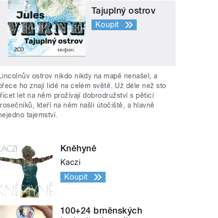
Tajuplný ostrov
Koupit
Lincolnův ostrov nikdo nikdy na mapě nenašel, a
přece ho znají lidé na celém světě. Už déle než sto
třicet let na něm prožívají dobrodružství s pěticí
trosečníků, kteří na něm našli útočiště, a hlavně
nejedno tajemství.
Kněhyně
Kaczi
Koupit
100+24 brněnských