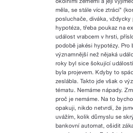
okolními zeměmi a její výjime
měla, se stále více ztrácí" (ko
posluchače, diváka, vždycky p
hypotéza, třeba poukaz na exi
událost vrabcem v hrsti, přís
podobě jakési hypotézy. Pro 
významnější než nějaká událo
roky byl sice šokující událost
byla projevem. Kdyby to spác
zeslábla. Takto jde však o 
tématu. Nemáme nápady. Zmí
proč je nemáme. Na to bychom
opakuji, nikdo netvrdí, že j
uvážím, kolik důmyslu se skrý
bankovní automat, ošidit záka