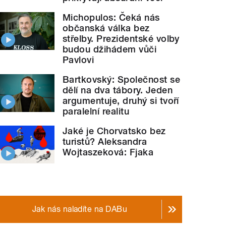
Michopulos: Čeká nás
občanská válka bez
střelby. Prezidentské volby
budou džihádem vůči
Pavlovi
Bartkovský: Společnost se
dělí na dva tábory. Jeden
argumentuje, druhý si tvoří
paralelní realitu
Jaké je Chorvatsko bez
turistů? Aleksandra
Wojtaszeková: Fjaka
Jak nás naladíte na DABu