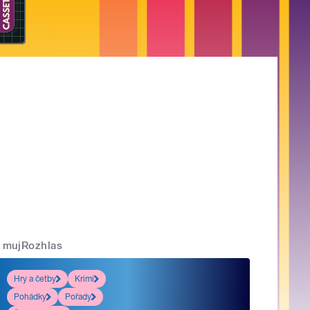
mujRozhlas
Hry a četby
Krimi
Pohádky
Pořady