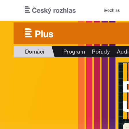
Přejít k hlavnímu obsahu
iRozhlas
Domácí
Program
Pořady
Audi