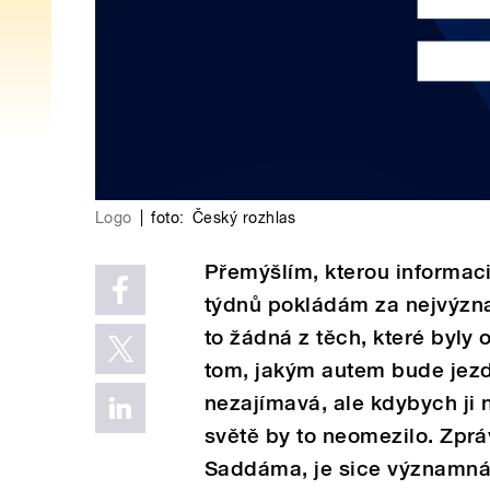
Logo
|
foto:
Český rozhlas
Přemýšlím, kterou informac
týdnů pokládám za nejvýzna
to žádná z těch, které byly
tom, jakým autem bude jezdi
nezajímavá, ale kdybych ji 
světě by to neomezilo. Zpr
Saddáma, je sice významná,