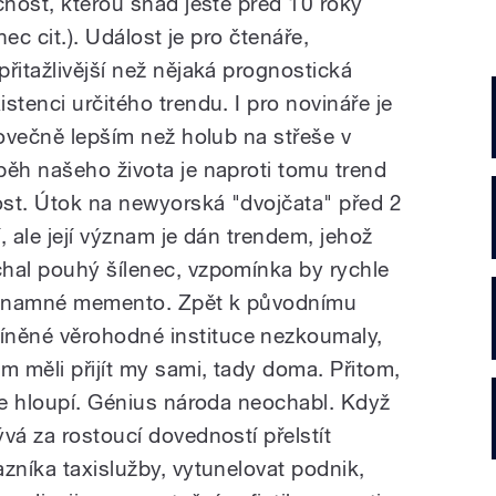
čnost, kterou snad ještě před 10 roky
nec cit.). Událost je pro čtenáře,
řitažlivější než nějaká prognostická
stenci určitého trendu. I pro novináře je
lovečně lepším než holub na střeše v
běh našeho života je naproti tomu trend
st. Útok na newyorská "dvojčata" před 2
í, ale její význam je dán trendem, jehož
hal pouhý šílenec, vzpomínka by rychle
významné memento. Zpět k původnímu
něné věrohodné instituce nezkoumaly,
 měli přijít my sami, tady doma. Přitom,
sme hloupí. Génius národa neochabl. Když
vá za rostoucí dovedností přelstít
zníka taxislužby, vytunelovat podnik,