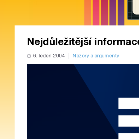
Nejdůležitější informac
6. leden 2004
Názory a argumenty