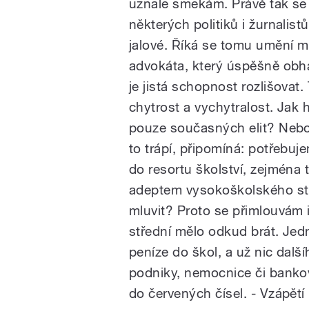
uznale smekám. Právě tak se 
některých politiků i žurnalis
jalové. Říká se tomu umění ml
advokáta, který úspěšně obhá
je jistá schopnost rozlišovat
chytrost a vychytralost. Jak
pouze současných elit? Nebo i
to trápí, připomíná: potřebuje
do resortu školství, zejména
adeptem vysokoškolského stu
mluvit? Proto se přimlouvám i 
střední mělo odkud brát. J
peníze do škol, a už nic další
podniky, nemocnice či bank
do červených čísel. - Vzápět