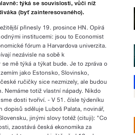
lavně: týká se souvislosti, vůči níž
iváka (byť zainteresovaného).
žitější přinesly 19. prosince HN. Opírá
odnými institucemi: jsou to Economist
konomické fórum a Harvardova univerzita.
ívají nezávisle na sobě k
 se mě týká a týkat bude. Je to zpráva o
i zemím jako Estonsko, Slovinsko,
české ručičky sice nezmizely, ale budou
m. Nemáme totiž vlastní nápady. Nikdo
jsme dosti tvořiví. - V 51. čísle týdeníku
h dopisů sděluje Luboš Palata, novinář,
ovensku, jinými slovy totéž (cituji): "Co
osti, zaostává česká ekonomika za