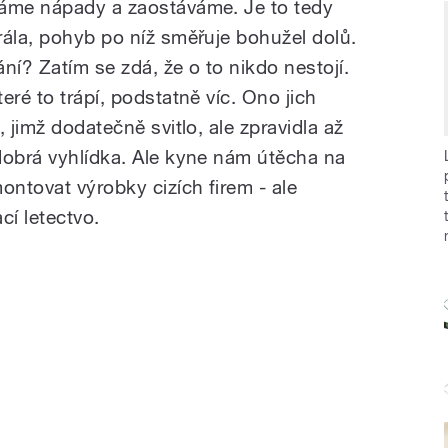
máme nápady a zaostáváme. Je to tedy
rála, pohyb po níž směřuje bohužel dolů.
ní? Zatím se zdá, že o to nikdo nestojí.
eré to trápí, podstatně víc. Ono jich
 jimž dodatečně svitlo, ale zpravidla až
dobrá vyhlídka. Ale kyne nám útěcha na
ntovat výrobky cizích firem - ale
í letectvo.