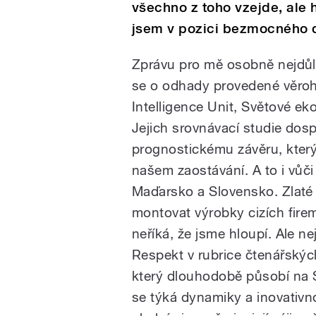
všechno z toho vzejde, ale h
jsem v pozici bezmocného d
Zprávu pro mě osobně nejdůle
se o odhady provedené věroh
Intelligence Unit, Světové e
Jejich srovnávací studie dosp
prognostickému závěru, který
našem zaostávání. A to i vůč
Maďarsko a Slovensko. Zlaté 
montovat výrobky cizích fire
neříká, že jsme hloupí. Ale ne
Respekt v rubrice čtenářskýc
který dlouhodobě působí na Sl
se týká dynamiky a inovativn