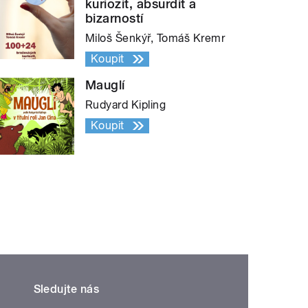
kuriozit, absurdit a
bizarností
Miloš Šenkýř, Tomáš Kremr
Koupit
Mauglí
Rudyard Kipling
Koupit
Sledujte nás