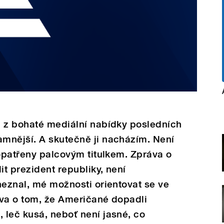
i z bohaté mediální nabídky posledních
mnější. A skutečně ji nacházím. Není
 opatřeny palcovým titulkem. Zpráva o
t prezident republiky, není
neznal, mé možnosti orientovat se ve
áva o tom, že Američané dopadli
 leč kusá, neboť není jasné, co