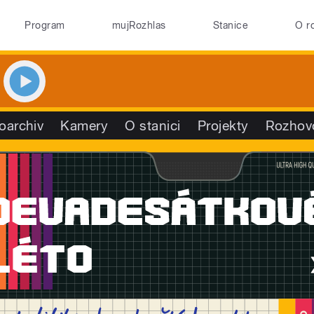
Program
mujRozhlas
Stanice
O r
oarchiv
Kamery
O stanici
Projekty
Rozhov