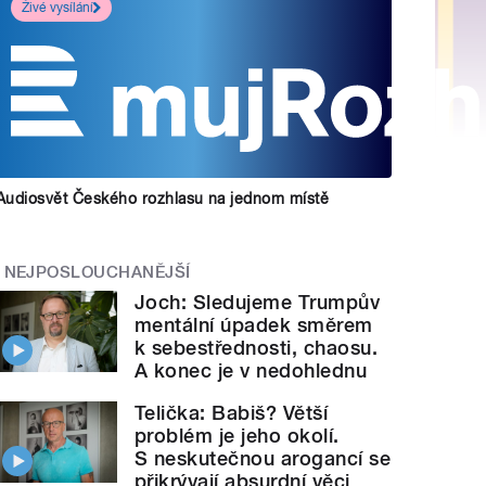
Živé vysílání
Audiosvět Českého rozhlasu na jednom místě
NEJPOSLOUCHANĚJŠÍ
Joch: Sledujeme Trumpův
mentální úpadek směrem
k sebestřednosti, chaosu.
A konec je v nedohlednu
Telička: Babiš? Větší
problém je jeho okolí.
S neskutečnou arogancí se
přikrývají absurdní věci