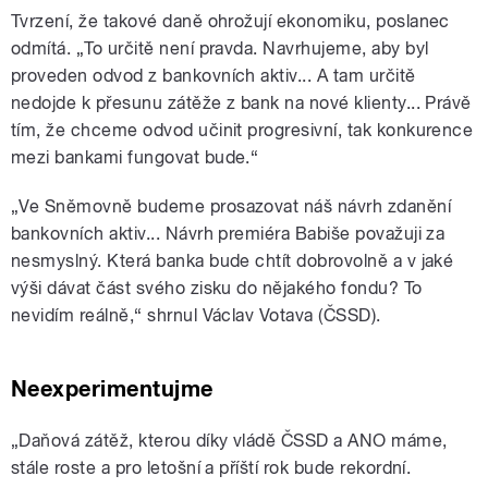
Tvrzení, že takové daně ohrožují ekonomiku, poslanec
odmítá. „To určitě není pravda. Navrhujeme, aby byl
proveden odvod z bankovních aktiv... A tam určitě
nedojde k přesunu zátěže z bank na nové klienty... Právě
tím, že chceme odvod učinit progresivní, tak konkurence
mezi bankami fungovat bude.“
„Ve Sněmovně budeme prosazovat náš návrh zdanění
bankovních aktiv... Návrh premiéra Babiše považuji za
nesmyslný. Která banka bude chtít dobrovolně a v jaké
výši dávat část svého zisku do nějakého fondu? To
nevidím reálně,“ shrnul Václav Votava (ČSSD).
Neexperimentujme
„Daňová zátěž, kterou díky vládě ČSSD a ANO máme,
stále roste a pro letošní a příští rok bude rekordní.