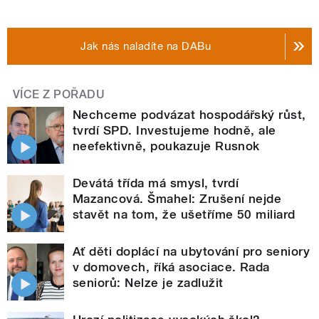
Jak nás naladíte na DABu
VÍCE Z POŘADU
Nechceme podvázat hospodářský růst,
tvrdí SPD. Investujeme hodně, ale
neefektivně, poukazuje Rusnok
Devátá třída má smysl, tvrdí
Mazancová. Šmahel: Zrušení nejde
stavět na tom, že ušetříme 50 miliard
Ať děti doplácí na ubytování pro seniory
v domovech, říká asociace. Rada
seniorů: Nelze je zadlužit