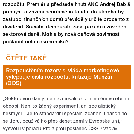
rozpočtu. Premiér a předseda hnutí ANO Andrej Babiš
přemýšlí o zřízení neurčeného fondu, do kterého by
zástupci finančních domů převáděly určité procento z
dividend. Sociální demokraté zase požadují zavedení
sektorové daně. Mohla by nová daňová povinnost
poškodit celou ekonomiku?
Rozpouštěním rezerv si vláda marketingově
vylepšuje čísla rozpočtu, kritizuje Munzar
(ODS)
„Sektorovou daň jsme navrhovali už v minulém volebním
období. Není to žádný experiment, ani socialistický
nesmysl... Je to standardní speciální zdanění finančního
sektoru, používá ho přes deset zemí v Evropské unii,“
vysvětlil v pořadu Pro a proti poslanec ČSSD Václav