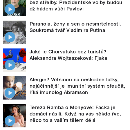
bez střelby. Prezidentské volby budou
džihádem vůči Pavlovi
Paranoia, ženy a sen o nesmrtelnosti.
Soukromá tvář Vladimira Putina
Jaké je Chorvatsko bez turistů?
Aleksandra Wojtaszeková: Fjaka
Alergie? Většinou na neškodné látky,
nejúčinnější je imunitní systém přeučit,
říká imunolog Abramson
Tereza Ramba o Monyové: Facka je
domácí násilí. Když na vás někdo řve,
něco to s vaším tělem dělá