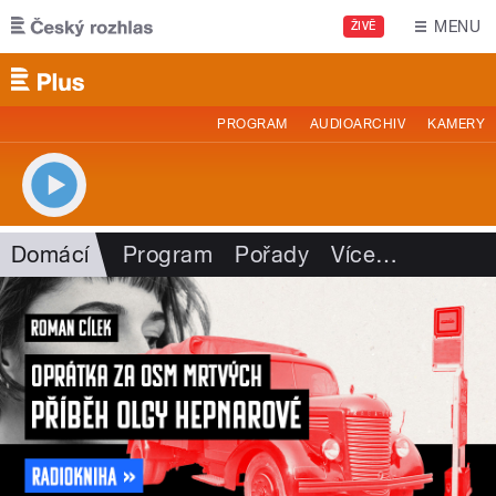
Přejít k hlavnímu obsahu
MENU
ŽIVĚ
PROGRAM
AUDIOARCHIV
KAMERY
Domácí
Program
Pořady
Více
…