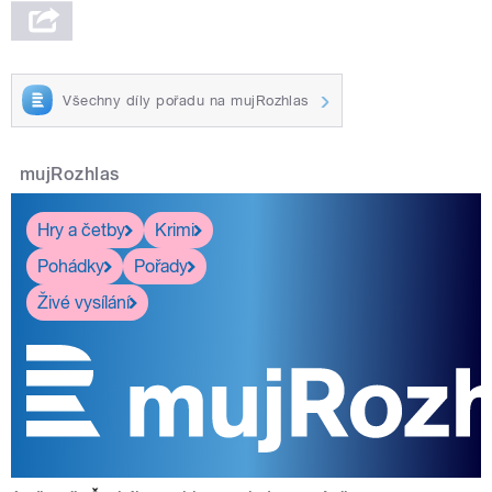
Všechny díly pořadu na mujRozhlas
mujRozhlas
Hry a četby
Krimi
Pohádky
Pořady
Živé vysílání