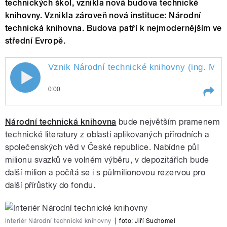
technických škol, vznikla nová budova technické
knihovny. Vznikla zároveň nová instituce: Národní
technická knihovna. Budova patří k nejmodernějším ve
střední Evropě.
Vznik Národní technické knihovny (ing. M. S
0:00
Play /
NTK)
Vznik Národní technické knihovny
Národní technická knihovna
bude největším pramenem
(ing. M. Svoboda, ředitel
technické literatury z oblasti aplikovaných přírodních a
společenských věd v České republice. Nabídne půl
milionu svazků ve volném výběru, v depozitářích bude
další milion a počítá se i s půlmilionovou rezervou pro
další přírůstky do fondu.
pause
Interiér Národní technické knihovny
|
foto: Jiří Suchomel