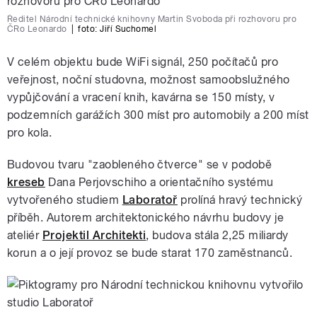
Ředitel Národní technické knihovny Martin Svoboda při rozhovoru pro
ČRo Leonardo
|
foto: Jiří Suchomel
V celém objektu bude WiFi signál, 250 počítačů pro
veřejnost, noční studovna, možnost samoobslužného
vypůjčování a vracení knih, kavárna se 150 místy, v
podzemních garážích 300 míst pro automobily a 200 míst
pro kola.
Budovou tvaru "zaobleného čtverce" se v podobě
kreseb
Dana Perjovschiho a orientačního systému
vytvořeného studiem
Laboratoř
prolíná hravý technický
příběh. Autorem architektonického návrhu budovy je
ateliér
Projektil Architekti
, budova stála 2,25 miliardy
korun a o její provoz se bude starat 170 zaměstnanců.