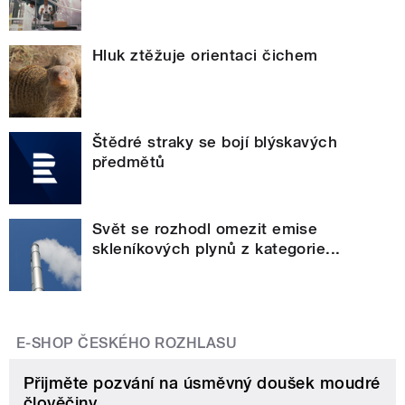
Hluk ztěžuje orientaci čichem
Štědré straky se bojí blýskavých
předmětů
Svět se rozhodl omezit emise
skleníkových plynů z kategorie...
E-SHOP ČESKÉHO ROZHLASU
Přijměte pozvání na úsměvný doušek moudré
člověčiny.