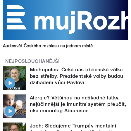
Audiosvět Českého rozhlasu na jednom místě
NEJPOSLOUCHANĚJŠÍ
Michopulos: Čeká nás občanská válka
bez střelby. Prezidentské volby budou
džihádem vůči Pavlovi
Alergie? Většinou na neškodné látky,
nejúčinnější je imunitní systém přeučit,
říká imunolog Abramson
Joch: Sledujeme Trumpův mentální