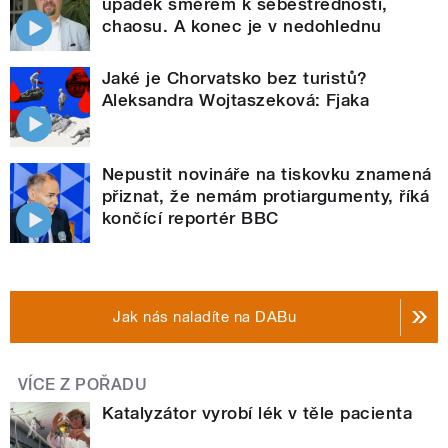
úpadek směrem k sebestřednosti,
chaosu. A konec je v nedohlednu
Jaké je Chorvatsko bez turistů?
Aleksandra Wojtaszeková: Fjaka
Nepustit novináře na tiskovku znamená
přiznat, že nemám protiargumenty, říká
končící reportér BBC
Jak nás naladíte na DABu
VÍCE Z POŘADU
Katalyzátor vyrobí lék v těle pacienta