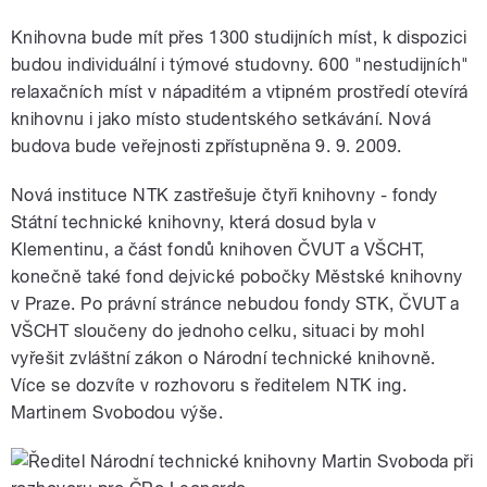
Knihovna bude mít přes 1300 studijních míst, k dispozici
budou individuální i týmové studovny. 600 "nestudijních"
relaxačních míst v nápaditém a vtipném prostředí otevírá
knihovnu i jako místo studentského setkávání. Nová
budova bude veřejnosti zpřístupněna 9. 9. 2009.
Nová instituce NTK zastřešuje čtyři knihovny - fondy
Státní technické knihovny, která dosud byla v
Klementinu, a část fondů knihoven ČVUT a VŠCHT,
konečně také fond dejvické pobočky Městské knihovny
v Praze. Po právní stránce nebudou fondy STK, ČVUT a
VŠCHT sloučeny do jednoho celku, situaci by mohl
vyřešit zvláštní zákon o Národní technické knihovně.
Více se dozvíte v rozhovoru s ředitelem NTK ing.
Martinem Svobodou výše.