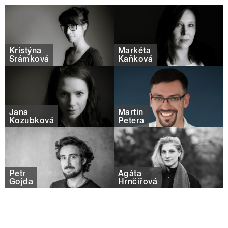
Kristýna
Markéta
Šrámková
Kaňková
Jana
Martin
Kozubková
Petera
Petr
Agáta
Gojda
Hrnčířová