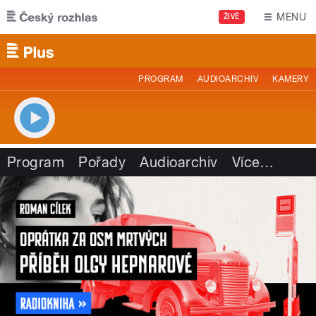
Přejít k hlavnímu obsahu
MENU
ŽIVĚ
PROGRAM
AUDIOARCHIV
KAMERY
Program
Pořady
Audioarchiv
Více
…