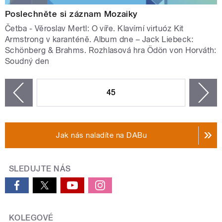
Poslechněte si záznam Mozaiky
Četba - Věroslav Mertl: O víře. Klavírní virtuóz Kit
Armstrong v karanténě. Album dne – Jack Liebeck:
Schönberg & Brahms. Rozhlasová hra Ödön von Horváth:
Soudný den
STRÁNKY
45
n
zí
Jak nás naladíte na DABu
SLEDUJTE NÁS
KOLEGOVÉ