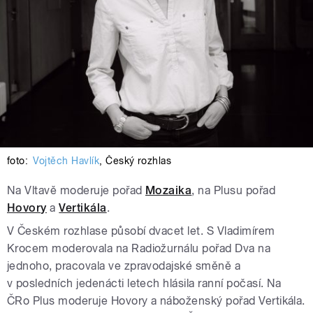
foto:
Vojtěch Havlík
,
Český rozhlas
Na Vltavě moderuje pořad
Mozaika
, na Plusu pořad
Hovory
a
Vertikála
.
V Českém rozhlase působí dvacet let. S Vladimírem
Krocem moderovala na Radiožurnálu pořad Dva na
jednoho, pracovala ve zpravodajské směně a
v posledních jedenácti letech hlásila ranní počasí. Na
ČRo Plus moderuje Hovory a náboženský pořad Vertikála.