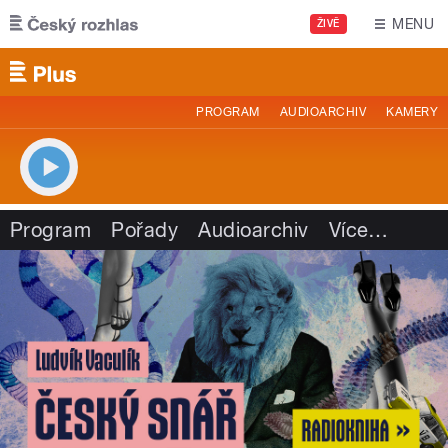
Přejít k hlavnímu obsahu
MENU
ŽIVĚ
PROGRAM
AUDIOARCHIV
KAMERY
Program
Pořady
Audioarchiv
Více
…