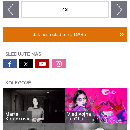
42
n
zí
Jak nás naladíte na DABu
SLEDUJTE NÁS
KOLEGOVÉ
Marta
Vladivojna
Kloučková
La Chia