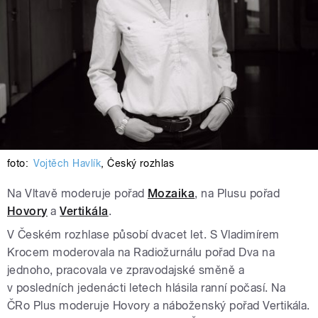
foto:
Vojtěch Havlík
,
Český rozhlas
Na Vltavě moderuje pořad
Mozaika
, na Plusu pořad
Hovory
a
Vertikála
.
V Českém rozhlase působí dvacet let. S Vladimírem
Krocem moderovala na Radiožurnálu pořad Dva na
jednoho, pracovala ve zpravodajské směně a
v posledních jedenácti letech hlásila ranní počasí. Na
ČRo Plus moderuje Hovory a náboženský pořad Vertikála.