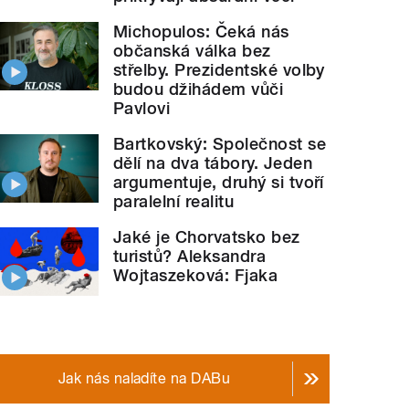
Michopulos: Čeká nás
občanská válka bez
střelby. Prezidentské volby
budou džihádem vůči
Pavlovi
Bartkovský: Společnost se
dělí na dva tábory. Jeden
argumentuje, druhý si tvoří
paralelní realitu
Jaké je Chorvatsko bez
turistů? Aleksandra
Wojtaszeková: Fjaka
Jak nás naladíte na DABu