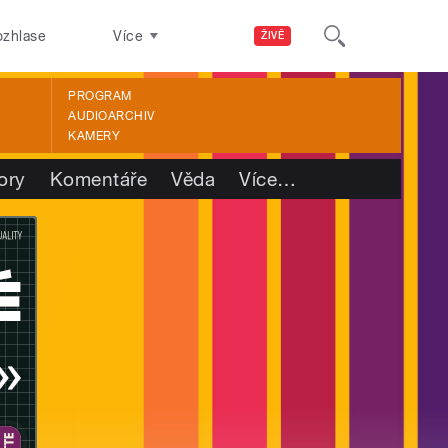
ozhlase
Více
ŽIVĚ
PROGRAM
AUDIOARCHIV
KAMERY
ory
Komentáře
Věda
Více
…