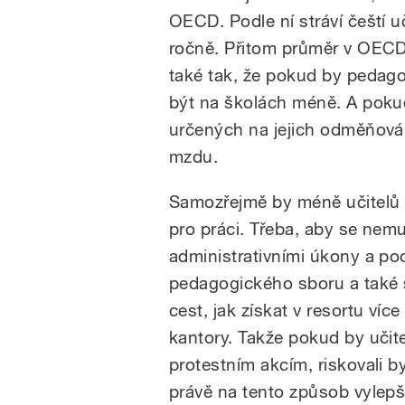
OECD. Podle ní stráví čeští u
ročně. Přitom průměr v OECD č
také tak, že pokud by pedago
být na školách méně. A poku
určených na jejich odměňován
mzdu.
Samozřejmě by méně učitelů 
pro práci. Třeba, aby se nem
administrativními úkony a po
pedagogického sboru a také s
cest, jak získat v resortu víc
kantory. Takže pokud by učite
protestním akcím, riskovali b
právě na tento způsob vylepš