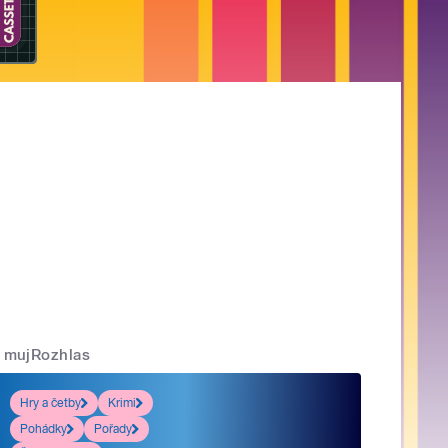
mujRozhlas
Hry a četby
Krimi
Pohádky
Pořady