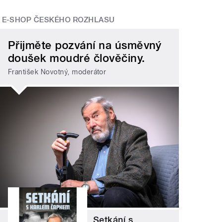
E-SHOP ČESKÉHO ROZHLASU
Přijměte pozvání na úsměvný
doušek moudré člověčiny.
František Novotný, moderátor
Setkání s