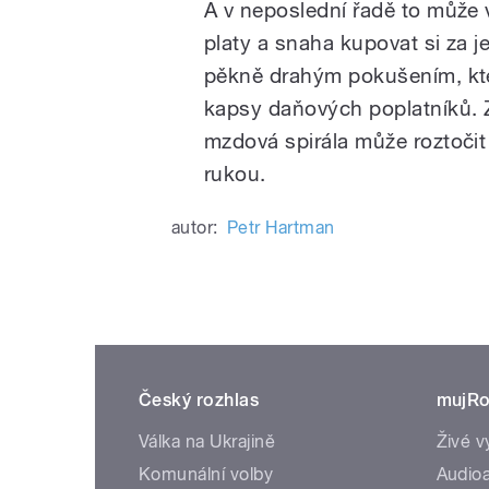
A v neposlední řadě to může v
platy a snaha kupovat si za j
pěkně drahým pokušením, kt
kapsy daňových poplatníků. 
mzdová spirála může roztočit
rukou.
autor:
Petr Hartman
Český rozhlas
mujRo
Válka na Ukrajině
Živé v
Komunální volby
Audioa