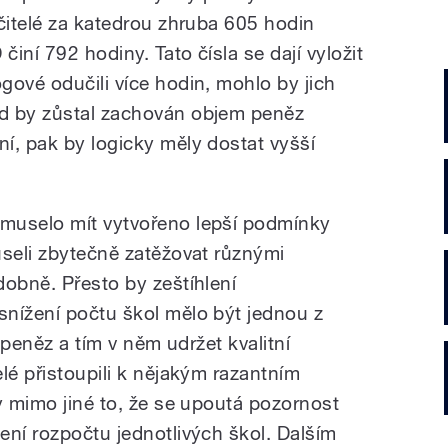
čitelé za katedrou zhruba 605 hodin
iní 792 hodiny. Tato čísla se dají vyložit
gové odučili více hodin, mohlo by jich
d by zůstal zachován objem peněz
í, pak by logicky měly dostat vyšší
muselo mít vytvořeno lepší podmínky
useli zbytečně zatěžovat různými
dobně. Přesto by zeštíhlení
nížení počtu škol mělo být jednou z
e peněz a tím v něm udržet kvalitní
lé přistoupili k nějakým razantním
y mimo jiné to, že se upoutá pozornost
ení rozpočtu jednotlivých škol. Dalším