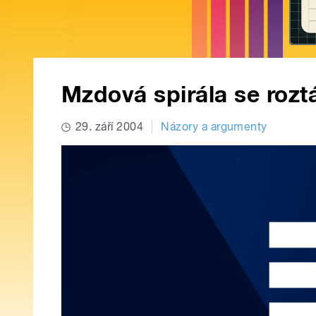
Mzdová spirála se rozt
29. září 2004
Názory a argumenty