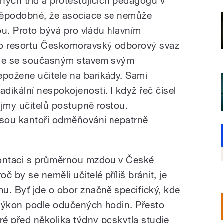
ných tříd a protestujících pedagogů v
vděpodobné, že asociace se nemůže
nou. Proto bývá pro vládu hlavním
o resortu Českomoravský odborový svaz
en je se současným stavem svým
požene učitele na barikády. Sami
dikální nespokojenosti. I když řeč čísel
íjmy učitelů postupně rostou.
sou kantoři odměňováni nepatrně
ontaci s průměrnou mzdou v České
 by se neměli učitelé příliš bránit, je
u. Byť jde o obor značně specifický, kde
 výkon podle odučených hodin. Přesto
ré před několika týdny poskytla studie