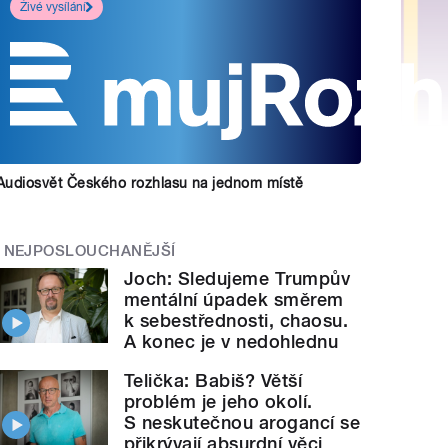
Živé vysílání
Audiosvět Českého rozhlasu na jednom místě
NEJPOSLOUCHANĚJŠÍ
Joch: Sledujeme Trumpův
mentální úpadek směrem
k sebestřednosti, chaosu.
A konec je v nedohlednu
Telička: Babiš? Větší
problém je jeho okolí.
S neskutečnou arogancí se
přikrývají absurdní věci