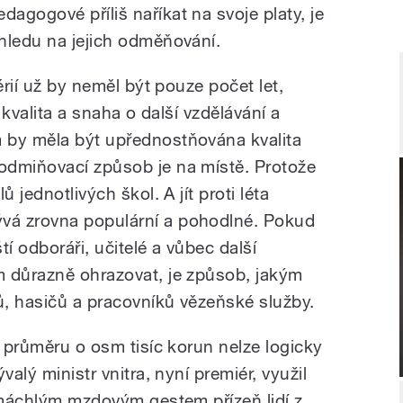
agogové příliš naříkat na svoje platy, je
hledu na jejich odměňování.
érií už by neměl být pouze počet let,
h kvalita a snaha o další vzdělávání a
 by měla být upřednostňována kvalita
odmiňovací způsob je na místě. Protože
 jednotlivých škol. A jít proti léta
vá zrovna populární a pohodlné. Pokud
í odboráři, učitelé a vůbec další
m důrazně ohrazovat, je způsob, jakým
ů, hasičů a pracovníků vězeňské služby.
v průměru o osm tisíc korun nelze logicky
valý ministr vnitra, nyní premiér, využil
ozmáchlým mzdovým gestem přízeň lidí z