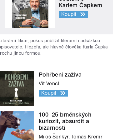
Karlem Čapkem
Koupit
Literární fikce, pokus přiblížit literární nadsázkou
spisovatele, filozofa, ale hlavně člověka Karla Čapka
trochu jinou formou.
Pohřbeni zaživa
Vít Vencl
Koupit
100+25 brněnských
kuriozit, absurdit a
bizarností
Miloš Šenkýř, Tomáš Kremr