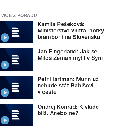
VÍCE Z POŘADU
Kamila Pešeková:
Ministerstvo vnitra, horký
brambor i na Slovensku
Jan Fingerland: Jak se
Miloš Zeman mýlil v Sýrii
Petr Hartman: Murín už
nebude stát Babišovi
v cestě
Ondřej Konrád: K vládě
blíž. Anebo ne?