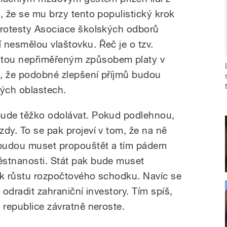
, že se mu brzy tento populistický krok
protesty Asociace školských odborů
 nesmělou vlaštovku. Řeč je o tzv.
tou nepřiměřeným způsobem platy v
ké, že podobné zlepšení příjmů budou
ných oblastech.
bude těžko odolávat. Pokud podlehnou,
dy. To se pak projeví v tom, že na ně
 budou muset propouštět a tím pádem
ěstnanosti. Stát pak bude muset
 k růstu rozpočtového schodku. Navíc se
 odradit zahraniční investory. Tím spíš,
 republice závratně neroste.