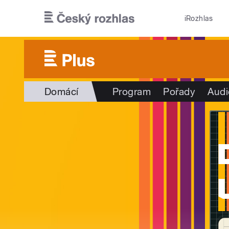
Přejít k hlavnímu obsahu
iRozhlas
Domácí
Program
Pořady
Audi