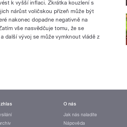
ést k vyšší inflaci. Zkrátka kouzlení s
ejich nárůst voličskou přízeň může být
eré nakonec dopadne negativně na
Zatím vše nasvědčuje tomu, že se
 a další vývoj se může vymknout vládě z
zhlas
O nás
ysílání
Jak nás naladíte
rchiv
Nápověda