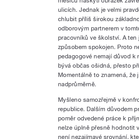
měsíců naskytl obrázek zavře
ulicích. Jednak je velmi pra
chlubit příliš širokou základ
odborovým partnerem v tomt
pracovníků ve školství. A t
způsobem spokojen. Proto ne
pedagogové nemají důvod k ra
bývá občas ošidná, přesto př
Momentálně to znamená, že j
nadprůměrně.
Myšleno samozřejmě v konfr
republice. Dalším důvodem proč
poměr odvedené práce k příjm
nelze úplně přesně hodnotit
není nezajímavé srovnání, kte