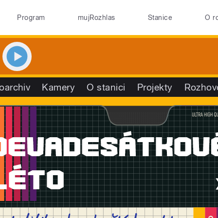
Program
mujRozhlas
Stanice
O r
oarchiv
Kamery
O stanici
Projekty
Rozhov