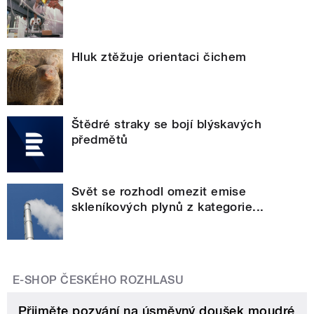
Hluk ztěžuje orientaci čichem
Štědré straky se bojí blýskavých
předmětů
Svět se rozhodl omezit emise
skleníkových plynů z kategorie...
E-SHOP ČESKÉHO ROZHLASU
Přijměte pozvání na úsměvný doušek moudré