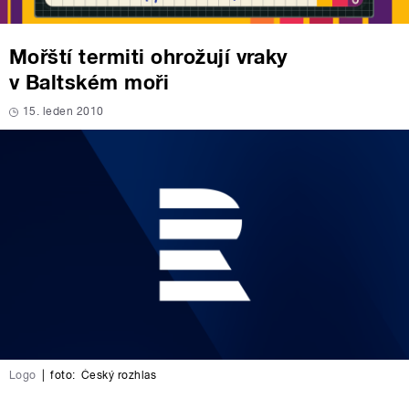
Mořští termiti ohrožují vraky
v Baltském moři
15. leden 2010
Logo
|
foto:
Český rozhlas