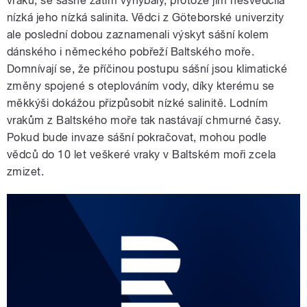
vraků, se sášně zatím vyhýbaly, protože jim nesvědčila
nízká jeho nízká salinita. Vědci z Göteborské univerzity
ale poslední dobou zaznamenali výskyt sášní kolem
dánského i německého pobřeží Baltského moře.
Domnívají se, že příčinou postupu sášní jsou klimatické
změny spojené s oteplováním vody, díky kterému se
měkkýši dokážou přizpůsobit nízké salinitě. Lodním
vrakům z Baltského moře tak nastávají chmurné časy.
Pokud bude invaze sášní pokračovat, mohou podle
vědců do 10 let veškeré vraky v Baltském moři zcela
zmizet.