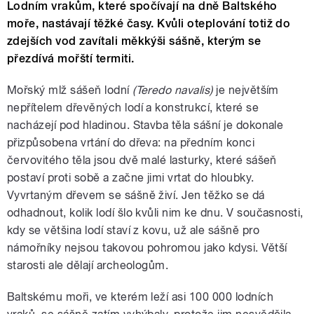
Lodním vrakům, které spočívají na dně Baltského
moře, nastávají těžké časy. Kvůli oteplování totiž do
zdejších vod zavítali měkkýši sášně, kterým se
přezdívá mořští termiti.
Mořský mlž sášeň lodní
(Teredo navalis)
je největším
nepřítelem dřevěných lodí a konstrukcí, které se
nacházejí pod hladinou. Stavba těla sášní je dokonale
přizpůsobena vrtání do dřeva: na předním konci
červovitého těla jsou dvě malé lasturky, které sášeň
postaví proti sobě a začne jimi vrtat do hloubky.
Vyvrtaným dřevem se sášně živí. Jen těžko se dá
odhadnout, kolik lodí šlo kvůli nim ke dnu. V současnosti,
kdy se většina lodí staví z kovu, už ale sášně pro
námořníky nejsou takovou pohromou jako kdysi. Větší
starosti ale dělají archeologům.
Baltskému moři, ve kterém leží asi 100 000 lodních