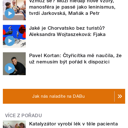
Vzmuž se? Muži hledají nové vzory,
manosféra je passé jako leninismus,
tvrdí Jarkovská, Maňák a Petr
Jaké je Chorvatsko bez turistů?
Aleksandra Wojtaszeková: Fjaka
Pavel Kortan: Čtyřicítka mě naučila, že
už nemusím být pořád k dispozici
Jak nás naladíte na DABu
VÍCE Z POŘADU
Katalyzátor vyrobí lék v těle pacienta