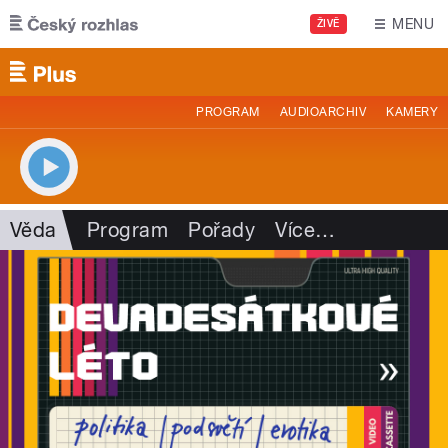
Přejít k hlavnímu obsahu
MENU
ŽIVĚ
PROGRAM
AUDIOARCHIV
KAMERY
Věda
Program
Pořady
Více
…