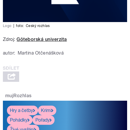
Logo
|
foto:
Český rozhlas
Zdroj:
Göteborská univerzita
autor:
Martina Otčenášková
mujRozhlas
Hry a četby
Krimi
Pohádky
Pořady
Živé vysílání