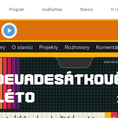
Program
mujRozhlas
Stanice
O r
ry
O stanici
Projekty
Rozhovory
Komentá