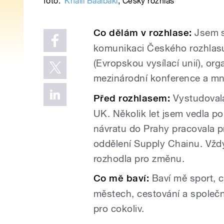
foto:
Khalil Baalbaki
,
Český rozhlas
Co dělám v rozhlase:
Jsem s
komunikaci Českého rozhlas
(Evropskou vysílací unií), o
mezinárodní konference a mn
Před rozhlasem:
Vystudoval
UK. Několik let jsem vedla p
návratu do Prahy pracovala p
oddělení Supply Chainu. Vždy
rozhodla pro změnu.
Co mě baví:
Baví mě sport, c
městech, cestování a společno
pro cokoliv.