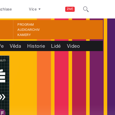
ozhlase
Více
ŽIVĚ
PROGRAM
AUDIOARCHIV
KAMERY
ře
Věda
Historie
Lidé
Video