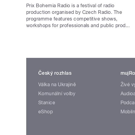
Prix Bohemia Radio is a festival of radio
production organised by Czech Radio. The
programme features competitive shows,
workshops for professionals and public prod...
Český rozhlas
mujRo
Válka na Ukrajině
Živé v
Komunální volby
Audioa
Stanice
Podca
eShop
Mobiln