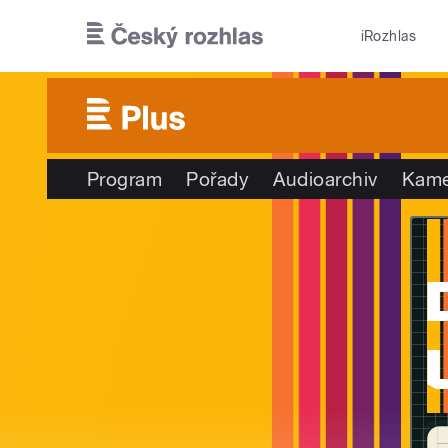
Přejít k hlavnímu obsahu
iRozhlas
Program
Pořady
Audioarchiv
Kame