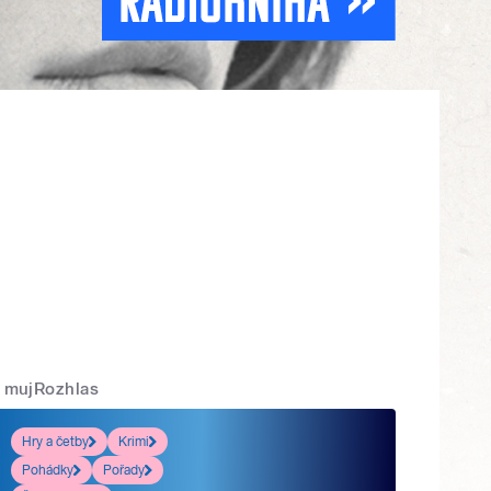
mujRozhlas
Hry a četby
Krimi
Pohádky
Pořady