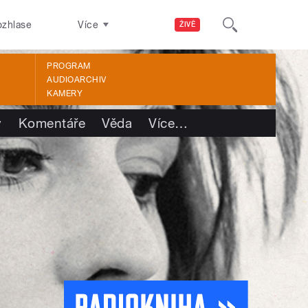
ozhlase
Více
ŽIVĚ
PROGRAM
AUDIOARCHIV
KAMERY
y
Komentáře
Věda
Více
…