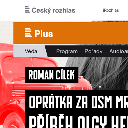
Přejít k hlavnímu obsahu
iRozhlas
Věda
Program
Pořady
Audioa