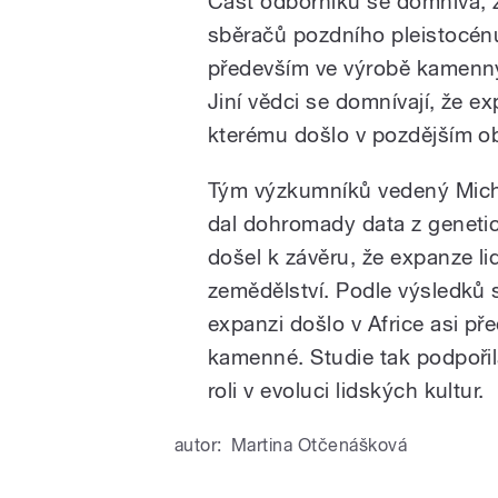
Část odborníků se domnívá, ž
sběračů pozdního pleistocénu
především ve výrobě kamenný
Jiní vědci se domnívají, že ex
kterému došlo v pozdějším ob
Tým výzkumníků vedený Mich
dal dohromady data z genetic
došel k závěru, že expanze l
zemědělství. Podle výsledků 
expanzi došlo v Africe asi př
kamenné. Studie tak podpořila
roli v evoluci lidských kultur.
autor:
Martina Otčenášková