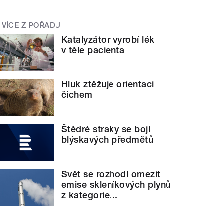
VÍCE Z POŘADU
Katalyzátor vyrobí lék
v těle pacienta
Hluk ztěžuje orientaci
čichem
Štědré straky se bojí
blýskavých předmětů
Svět se rozhodl omezit
emise skleníkových plynů
z kategorie...