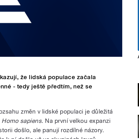
kazují, že lidská populace začala
né - tedy ještě předtím, než se
zsahu změn v lidské populaci je důležitá
u
Homo sapiens
. Na první velkou expanzi
torii došlo, ale panují rozdílné názory.