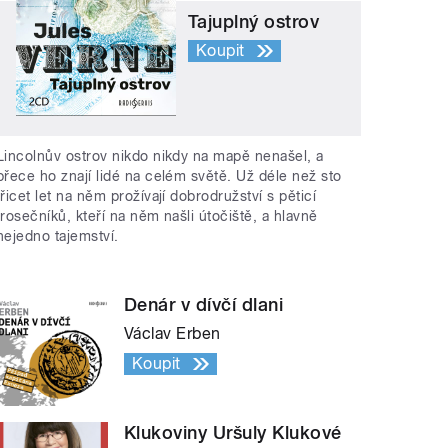
Tajuplný ostrov
Koupit
Lincolnův ostrov nikdo nikdy na mapě nenašel, a
přece ho znají lidé na celém světě. Už déle než sto
třicet let na něm prožívají dobrodružství s pěticí
trosečníků, kteří na něm našli útočiště, a hlavně
nejedno tajemství.
Denár v dívčí dlani
Václav Erben
Koupit
Klukoviny Uršuly Klukové