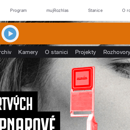
Program
mujRozhlas
Stanice
O r
rchiv
Kamery
O stanici
Projekty
Rozhovor