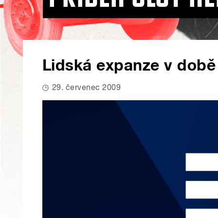
Lidská expanze v dob
29. červenec 2009