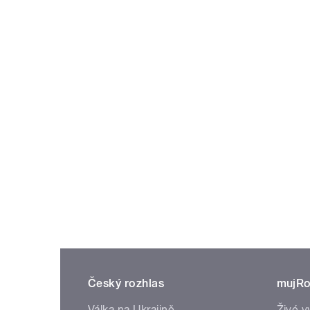
Český rozhlas
mujRo
Válka na Ukrajině
Živé v