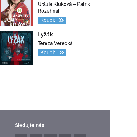
Uršula Kluková – Patrik
Rozehnal
Koupit
Lyžák
Tereza Verecká
Koupit
Sledujte nás