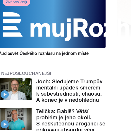
Živé vysílání
Audiosvět Českého rozhlasu na jednom místě
NEJPOSLOUCHANĚJŠÍ
Joch: Sledujeme Trumpův
mentální úpadek směrem
k sebestřednosti, chaosu.
A konec je v nedohlednu
Telička: Babiš? Větší
problém je jeho okolí.
S neskutečnou arogancí se
přikrývají absurdní věci