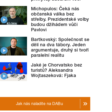
Michopulos: Čeká nás
občanská válka bez
střelby. Prezidentské volby
budou džihádem vůči
Pavlovi
Bartkovský: Společnost se
dělí na dva tábory. Jeden
argumentuje, druhý si tvoří
paralelní realitu
Jaké je Chorvatsko bez
turistů? Aleksandra
Wojtaszeková: Fjaka
Jak nás naladíte na DABu