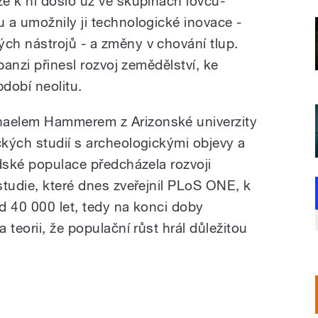
e k ní došlo už ve skupinách lovců-
 a umožnily ji technologické inovace -
ch nástrojů - a změny v chování tlup.
panzi přinesl rozvoj zemědělství, ke
dobí neolitu.
aelem Hammerem z Arizonské univerzity
kých studií s archeologickými objevy a
idské populace předcházela rozvoji
studie, které dnes zveřejnil PLoS ONE, k
ed 40 000 let, tedy na konci doby
 teorii, že populační růst hrál důležitou