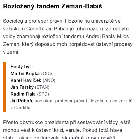
Rozložený tandem Zeman-Babiš
Sociolog a profesor právní filozofie na univerzitě ve
velšském Cardiffu Jiří Přibáň je toho názoru, že odbyté
volby znamenají rozložení tandemu Andrej Babiš-Miloš
Zeman, který doposud mohl torpédovat ústavní procesy
v zemi.
Hosty byli:
Martin Kupka
(ODS)
Karel Havlíček
(ANO)
Jan Farský
(STAN)
Radim Fiala
(SPD)
Jiří Přibáň
, sociolog, profesor právní filozofie na univerzitě
v Cardiffu
Přesto obstrukce prezidenta při sestavování vlády ještě
mohou vést k ústavní krizi, varuje. Pokud totiž hlava
státu, tak jak deklarovala, skutečně znovu pověří