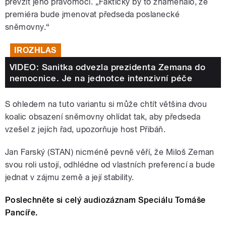
převzít jeho pravomoci. „Fakticky by to znamenalo, že
premiéra bude jmenovat předseda poslanecké
sněmovny.“
IROZHLAS
VIDEO: Sanitka odvezla prezidenta Zemana do
nemocnice. Je na jednotce intenzivní péče
S ohledem na tuto variantu si může chtít většina dvou
koalic obsazení sněmovny ohlídat tak, aby předseda
vzešel z jejích řad, upozorňuje host Přibáň.
Jan Farský (STAN) nicméně pevně věří, že Miloš Zeman
svou roli ustojí, odhlédne od vlastních preferencí a bude
jednat v zájmu země a její stability.
Poslechněte si celý audiozáznam Speciálu Tomáše
Pancíře.