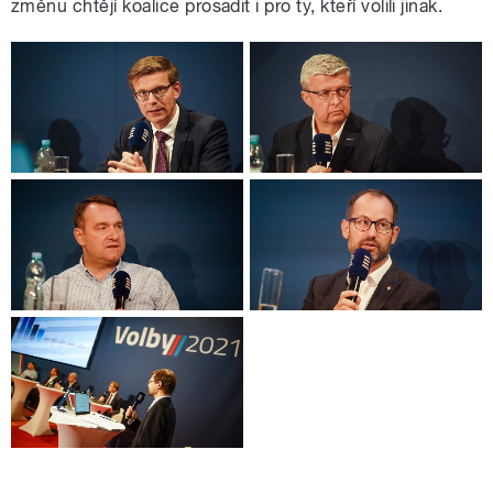
změnu chtějí koalice prosadit i pro ty, kteří volili jinak.