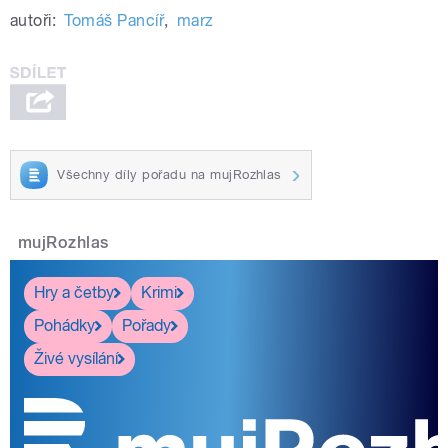
autoři:
Tomáš Pancíř
,
marz
Všechny díly pořadu na mujRozhlas
mujRozhlas
Hry a četby
Krimi
Pohádky
Pořady
Živé vysílání