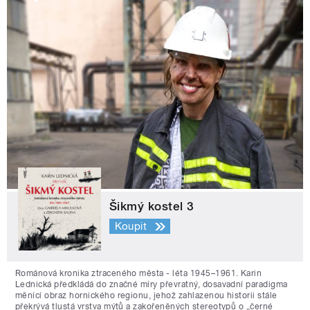
Šikmý kostel 3
Koupit
Románová kronika ztraceného města - léta 1945–1961. Karin
Lednická předkládá do značné míry převratný, dosavadní paradigma
měnící obraz hornického regionu, jehož zahlazenou historii stále
překrývá tlustá vrstva mýtů a zakořeněných stereotypů o „černé