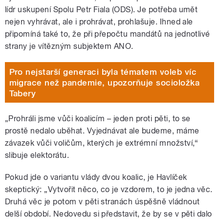
lídr uskupení Spolu Petr Fiala (ODS). Je potřeba umět
nejen vyhrávat, ale i prohrávat, prohlašuje. Ihned ale
připomíná také to, že při přepočtu mandátů na jednotlivé
strany je vítězným subjektem ANO.
Pro nejstarší generaci byla tématem voleb víc
migrace než pandemie, upozorňuje socioložka
Tabery
„Prohráli jsme vůči koalicím – jeden proti pěti, to se
prostě nedalo uběhat. Vyjednávat ale budeme, máme
závazek vůči voličům, kterých je extrémní množství,“
slibuje elektorátu.
Pokud jde o variantu vlády dvou koalic, je Havlíček
skeptický: „Vytvořit něco, co je vzdorem, to je jedna věc.
Druhá věc je potom v pěti stranách úspěšně vládnout
delší období. Nedovedu si představit, že by se v pěti dalo