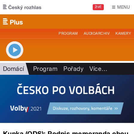
Přejít k hlavnímu obsahu
MENU
ŽIVĚ
PROGRAM
AUDIOARCHIV
KAMERY
Domácí
Program
Pořady
Více
…
Kupka (ODS): Podpis memoranda obou