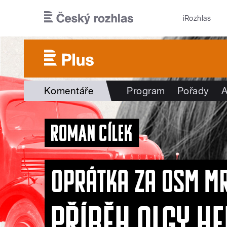
Přejít k hlavnímu obsahu
iRozhlas
Komentáře
Program
Pořady
A