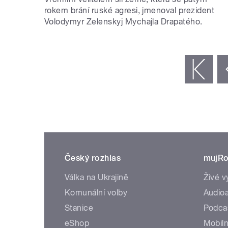
rokem brání ruské agresi, jmenoval prezident
Volodymyr Zelenskyj Mychajla Drapatého.
STRÁNKY
« první
‹ předchozí
Český rozhlas
mujRo
Válka na Ukrajině
Živé v
Komunální volby
Audioa
Stanice
Podca
eShop
Mobiln