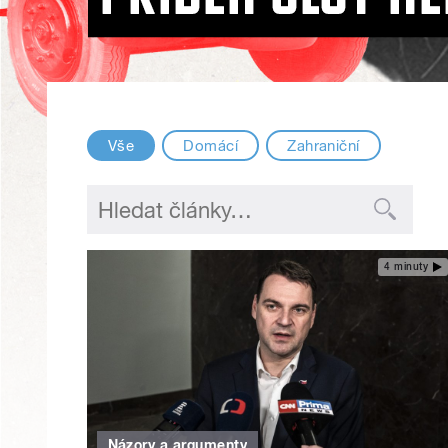
Vše
Domácí
Zahraniční
4 minuty
Názory a argumenty