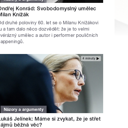
Ondřej Konrád: Svobodomyslný umělec
Milan Knížák
d druhé poloviny 60. let se o Milanu Knížákovi
u a tam dalo něco dozvědět: že je to velmi
vérázný umělec a autor i performer pouličních
happeningů.
4 minuty
Názory a argumenty
Lukáš Jelínek: Máme si zvykat, že je střet
zájmů běžná věc?