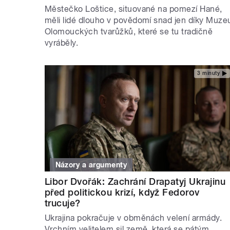
Městečko Loštice, situované na pomezí Hané,
měli lidé dlouho v povědomí snad jen díky Muze
Olomouckých tvarůžků, které se tu tradičně
vyráběly.
3 minuty
Názory a argumenty
Libor Dvořák: Zachrání Drapatyj Ukrajinu
před politickou krizí, když Fedorov
trucuje?
Ukrajina pokračuje v obměnách velení armády.
Vrchním velitelem sil země, která se pátým