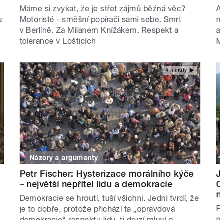
Máme si zvykat, že je střet zájmů běžná věc?
A
u
Motoristé - směšní popírači sami sebe. Smrt
n
v Berlíně. Za Milanem Knížákem. Respekt a
a
tolerance v Lošticích
M
4 minuty
Názory a argumenty
Petr Fischer: Hysterizace morálního kýče
– největší nepřítel lidu a demokracie
Demokracie se hroutí, tuší všichni. Jedni tvrdí, že
P
je to dobře, protože přichází ta „opravdová
n
demokracie“ respektu lidu, ti druzí mluví o