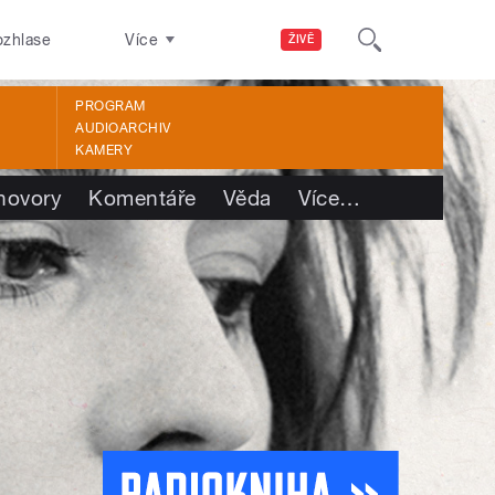
ozhlase
Více
ŽIVĚ
PROGRAM
AUDIOARCHIV
KAMERY
hovory
Komentáře
Věda
Více
…