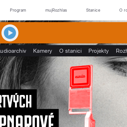
Program
mujRozhlas
Stanice
O r
udioarchiv
Kamery
O stanici
Projekty
Roz