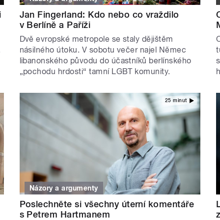
i
Jan Fingerland: Kdo nebo co vraždilo
v Berlíně a Paříži
Dvě evropské metropole se staly dějištěm
O
.
násilného útoku. V sobotu večer najel Němec
t
libanonského původu do účastníků berlínského
s
„pochodu hrdosti“ tamní LGBT komunity.
25 minut
Názory a argumenty
Poslechněte si všechny úterní komentáře
s Petrem Hartmanem