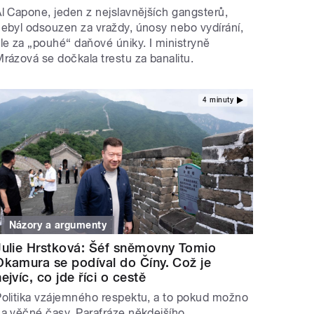
l Capone, jeden z nejslavnějších gangsterů,
ebyl odsouzen za vraždy, únosy nebo vydírání,
le za „pouhé“ daňové úniky. I ministryně
rázová se dočkala trestu za banalitu.
4 minuty
Názory a argumenty
Julie Hrstková: Šéf sněmovny Tomio
Okamura se podíval do Číny. Což je
nejvíc, co jde říci o cestě
olitika vzájemného respektu, a to pokud možno
a věčné časy. Parafráze někdejšího