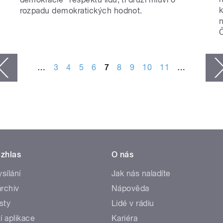
k
rozpadu demokratických hodnot.
Č
…
3
4
5
6
7
8
9
10
11
…
zhlas
O nás
ysílání
Jak nás naladíte
rchiv
Nápověda
sty
Lidé v rádiu
í aplikace
Kariéra