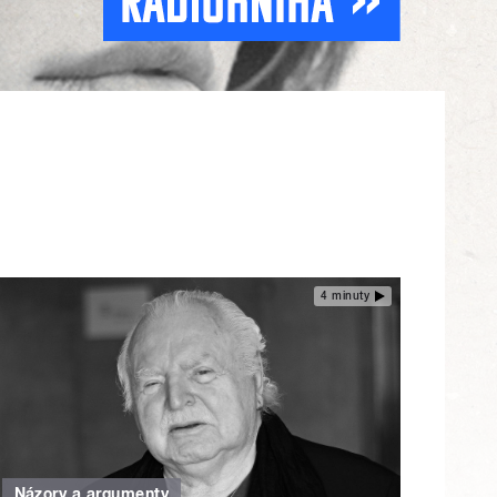
4 minuty
Názory a argumenty