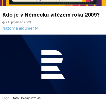
Kdo je v Německu vítězem roku 2009?
21. prosinec 2009
Názory a argumenty
Logo
|
foto:
Český rozhlas