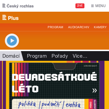
Přejít k hlavnímu obsahu
MENU
ŽIVĚ
PROGRAM
AUDIOARCHIV
KAMERY
Domácí
Program
Pořady
Více
…