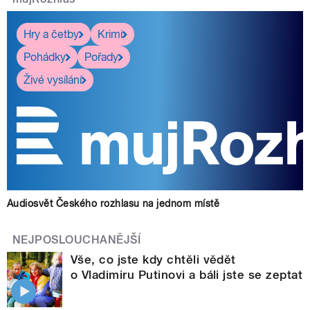
Hry a četby
Krimi
Pohádky
Pořady
Živé vysílání
Audiosvět Českého rozhlasu na jednom místě
NEJPOSLOUCHANĚJŠÍ
Vše, co jste kdy chtěli vědět
o Vladimiru Putinovi a báli jste se zeptat