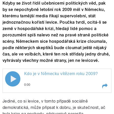
Kdyby se život řídil učebnicemi politických věd, pak
by se nepochybně letošní rok 2009 měl v Německu,
kterému tamější media říkají supervolební, stát
jednoznačnou kořistí levice. Poučka tvrdí, ocitá-li se
země v hospodářské krizi, hledají lidé pomoc a
porozumění spíš nalevo než na pravé straně politické
scény. Německem sice hospodářská krize cloumala,
podle některých skeptiků bude cloumat ještě nějaký
čas, ale ve volbách, které ten rok střídaly jedny druhé,
vyhrávaly všechny možné strany, jen ne levicové.
Kdo je v Německu vítězem roku 2009?
0:00
Play /
Kdo je v Německu vítězem roku 2009?
Jediné, co si levice, v tomto případě sociálně
demokratická, může připsat k dobru, je skutečnost, ač
byla krize na pochodu, překvapivě nerostla