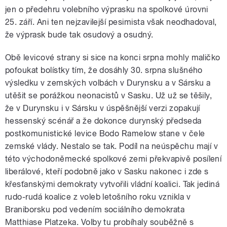
jen o předehru volebního výprasku na spolkové úrovni
25. září. Ani ten nejzavilejší pesimista však neodhadoval,
že výprask bude tak osudový a osudný.
Obě levicové strany si sice na konci srpna mohly maličko
pofoukat bolístky tím, že dosáhly 30. srpna slušného
výsledku v zemských volbách v Durynsku a v Sársku a
utěšit se porážkou neonacistů v Sasku. Už už se těšily,
že v Durynsku i v Sársku v úspěšnější verzi zopakují
hessenský scénář a že dokonce durynský předseda
postkomunistické levice Bodo Ramelow stane v čele
zemské vlády. Nestalo se tak. Podíl na neúspěchu mají v
této východoněmecké spolkové zemi překvapivě posílení
liberálové, kteří podobně jako v Sasku nakonec i zde s
křesťanskými demokraty vytvořili vládní koalici. Tak jediná
rudo-rudá koalice z voleb letošního roku vznikla v
Braniborsku pod vedením sociálního demokrata
Matthiase Platzeka. Volby tu probíhaly souběžně s