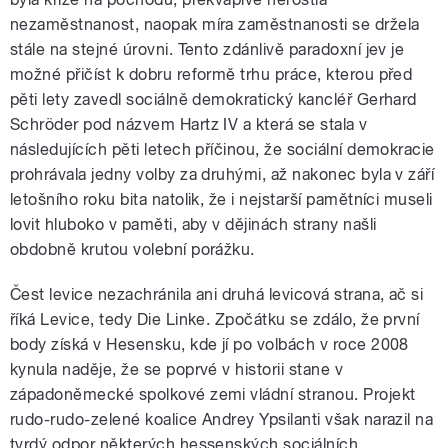
nezaměstnanost, naopak míra zaměstnanosti se držela
stále na stejné úrovni. Tento zdánlivě paradoxní jev je
možné přičíst k dobru reformě trhu práce, kterou před
pěti lety zavedl sociálně demokratický kancléř Gerhard
Schröder pod názvem Hartz IV a která se stala v
pause
následujících pěti letech příčinou, že sociální demokracie
prohrávala jedny volby za druhými, až nakonec byla v září
letošního roku bita natolik, že i nejstarší pamětníci museli
lovit hluboko v paměti, aby v dějinách strany našli
obdobně krutou volební porážku.
Čest levice nezachránila ani druhá levicová strana, ač si
říká Levice, tedy Die Linke. Zpočátku se zdálo, že první
body získá v Hesensku, kde jí po volbách v roce 2008
kynula naděje, že se poprvé v historii stane v
západoněmecké spolkové zemi vládní stranou. Projekt
rudo-rudo-zelené koalice Andrey Ypsilanti však narazil na
tvrdý odpor některých hessenských sociálních