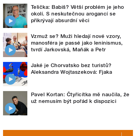
Telička: Babiš? Větší problém je jeho
okolí. S neskutečnou arogancí se
přikrývají absurdní věci
Vzmuž se? Muži hledají nové vzory,
manosféra je passé jako leninismus,
tvrdí Jarkovská, Maňák a Petr
Jaké je Chorvatsko bez turistů?
Aleksandra Wojtaszeková: Fjaka
Pavel Kortan: Čtyřicítka mě naučila, že
už nemusím být pořád k dispozici