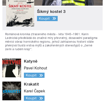
Šikmý kostel 3
Koupit
Románová kronika ztraceného města - léta 1945–1961. Karin
Lednická předkládá do značné míry převratný, dosavadní paradigma
měnící obraz hornického regionu, jehož zahlazenou historii stále
překrývá tlustá vrstva mýtů a zakořeněných stereotypů o „černé
zemi a rudém kraji“.
Katyně
Pavel Kohout
Koupit
Krakatit
Karel Čapek
Koupit