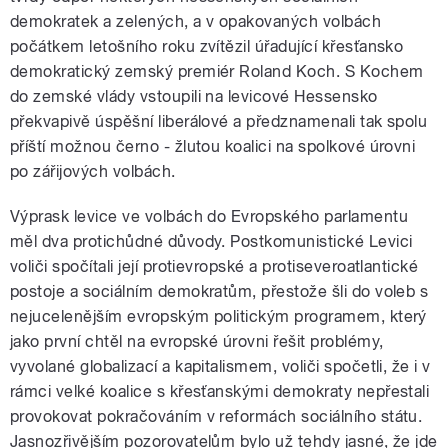
demokratek a zelených, a v opakovaných volbách
počátkem letošního roku zvítězil úřadující křesťansko
demokratický zemský premiér Roland Koch. S Kochem
do zemské vlády vstoupili na levicové Hessensko
překvapivě úspěšní liberálové a předznamenali tak spolu
příští možnou černo - žlutou koalici na spolkové úrovni
po zářijových volbách.
Výprask levice ve volbách do Evropského parlamentu
měl dva protichůdné důvody. Postkomunistické Levici
voliči spočítali její protievropské a protiseveroatlantické
postoje a sociálním demokratům, přestože šli do voleb s
nejucelenějším evropským politickým programem, který
jako první chtěl na evropské úrovni řešit problémy,
vyvolané globalizací a kapitalismem, voliči spočetli, že i v
rámci velké koalice s křesťanskými demokraty nepřestali
provokovat pokračováním v reformách sociálního státu.
Jasnozřivějším pozorovatelům bylo už tehdy jasné, že jde