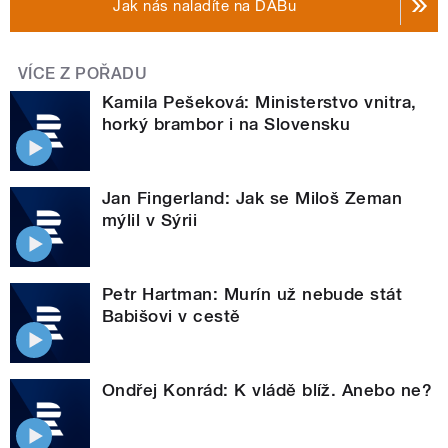
Jak nás naladíte na DABu
VÍCE Z POŘADU
Kamila Pešeková: Ministerstvo vnitra,
horký brambor i na Slovensku
Jan Fingerland: Jak se Miloš Zeman
mýlil v Sýrii
Petr Hartman: Murín už nebude stát
Babišovi v cestě
Ondřej Konrád: K vládě blíž. Anebo ne?