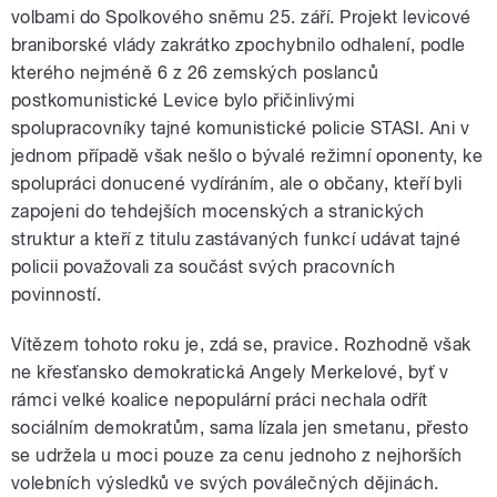
volbami do Spolkového sněmu 25. září. Projekt levicové
braniborské vlády zakrátko zpochybnilo odhalení, podle
kterého nejméně 6 z 26 zemských poslanců
postkomunistické Levice bylo přičinlivými
spolupracovníky tajné komunistické policie STASI. Ani v
jednom případě však nešlo o bývalé režimní oponenty, ke
spolupráci donucené vydíráním, ale o občany, kteří byli
zapojeni do tehdejších mocenských a stranických
struktur a kteří z titulu zastávaných funkcí udávat tajné
policii považovali za součást svých pracovních
povinností.
Vítězem tohoto roku je, zdá se, pravice. Rozhodně však
ne křesťansko demokratická Angely Merkelové, byť v
rámci velké koalice nepopulární práci nechala odřít
sociálním demokratům, sama lízala jen smetanu, přesto
se udržela u moci pouze za cenu jednoho z nejhorších
volebních výsledků ve svých poválečných dějinách.