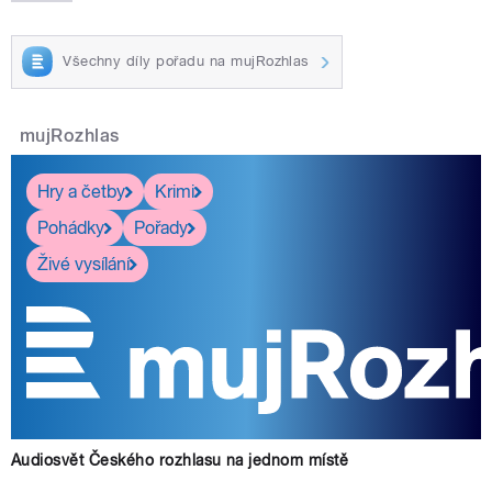
Všechny díly pořadu na mujRozhlas
mujRozhlas
Hry a četby
Krimi
Pohádky
Pořady
Živé vysílání
Audiosvět Českého rozhlasu na jednom místě