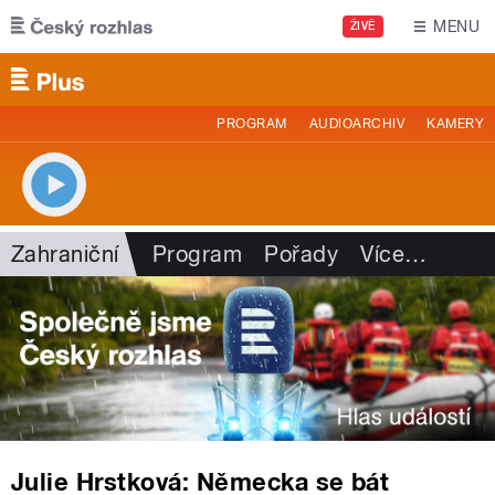
Přejít k hlavnímu obsahu
MENU
ŽIVĚ
PROGRAM
AUDIOARCHIV
KAMERY
Zahraniční
Program
Pořady
Více
…
Julie Hrstková: Německa se bát