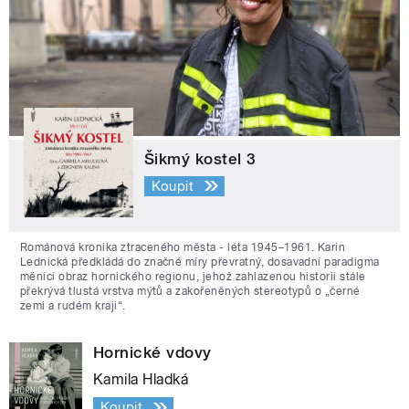
Šikmý kostel 3
Koupit
Románová kronika ztraceného města - léta 1945–1961. Karin
Lednická předkládá do značné míry převratný, dosavadní paradigma
měnící obraz hornického regionu, jehož zahlazenou historii stále
překrývá tlustá vrstva mýtů a zakořeněných stereotypů o „černé
zemi a rudém kraji“.
Hornické vdovy
Kamila Hladká
Koupit