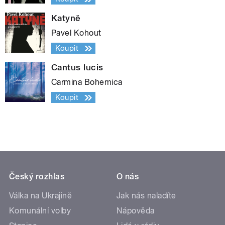
Katyně
Pavel Kohout
Koupit
Cantus lucis
Carmina Bohemica
Koupit
Český rozhlas
O nás
Válka na Ukrajině
Jak nás naladíte
Komunální volby
Nápověda