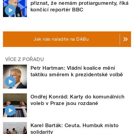
přiznat, že nemám protiargumenty, říká
končící reportér BBC
Jak nás naladíte na DABu
VÍCE Z POŘADU
Petr Hartman: Vládní koalice mění
taktiku směrem k prezidentské volbě
Ondřej Konrád: Karty do komunálních
voleb v Praze jsou rozdané
Karel Barták: Ceuta. Humbuk místo
solidarity