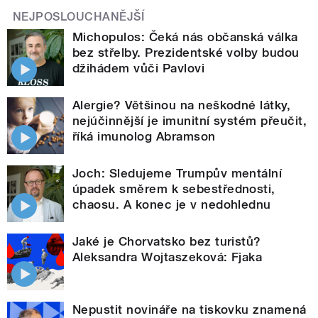
NEJPOSLOUCHANĚJŠÍ
Michopulos: Čeká nás občanská válka
bez střelby. Prezidentské volby budou
džihádem vůči Pavlovi
Alergie? Většinou na neškodné látky,
nejúčinnější je imunitní systém přeučit,
říká imunolog Abramson
Joch: Sledujeme Trumpův mentální
úpadek směrem k sebestřednosti,
chaosu. A konec je v nedohlednu
Jaké je Chorvatsko bez turistů?
Aleksandra Wojtaszeková: Fjaka
Nepustit novináře na tiskovku znamená