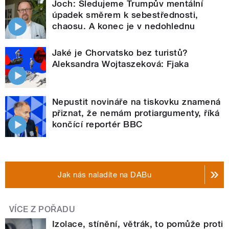
Joch: Sledujeme Trumpův mentální
úpadek směrem k sebestřednosti,
chaosu. A konec je v nedohlednu
Jaké je Chorvatsko bez turistů?
Aleksandra Wojtaszeková: Fjaka
Nepustit novináře na tiskovku znamená
přiznat, že nemám protiargumenty, říká
končící reportér BBC
Jak nás naladíte na DABu
VÍCE Z POŘADU
Izolace, stínění, větrák, to pomůže proti