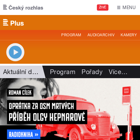
Přejít k hlavnímu obsahu
MENU
ŽIVĚ
PROGRAM
AUDIOARCHIV
KAMERY
Aktuální dění
Program
Pořady
Více
…