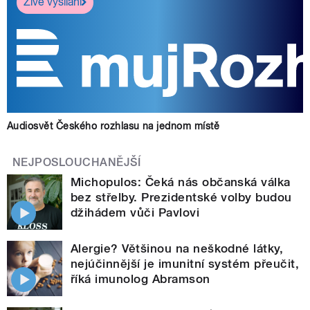
Živé vysílání
Audiosvět Českého rozhlasu na jednom místě
NEJPOSLOUCHANĚJŠÍ
Michopulos: Čeká nás občanská válka
bez střelby. Prezidentské volby budou
džihádem vůči Pavlovi
Alergie? Většinou na neškodné látky,
nejúčinnější je imunitní systém přeučit,
říká imunolog Abramson