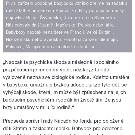
První zařízení podobné babyboxu vzniklo zřejmě na začátku
roku 2000 v německém Hamburku. Brzy poté se schránky
objevily v Belgii, Švýcarsku, Rakousku a na Slovensku.
Následovaly další země: Maďarsko, Polsko nebo Itálie.
Babyboxy naopak nenajdete ve Francii, Velké Británii,
Nizozemsku nebo Švédsku. Podobná zařízení ale mají v
Pákistán, Malajsii nebo Jihoafrické republice.
„Naopak ta psychická škoda a následně i sociálního
přizpůsobení je mnohem větší, než když to dítě
vysloveně nezná své biologické rodiče. Kdežto umístění
v babyboxu umožňuje brzkou adopci, takže tyto děti se
vyhýbají škodě, která jim může být způsobena na jejich
budoucím psychickém i sociálním životě tím, že jsou
brzy umístěny v milující rodině.“
Předseda správní rady Nadačního fondu pro odložené
děti Statim a zakladatel spolku Babybox pro odložené