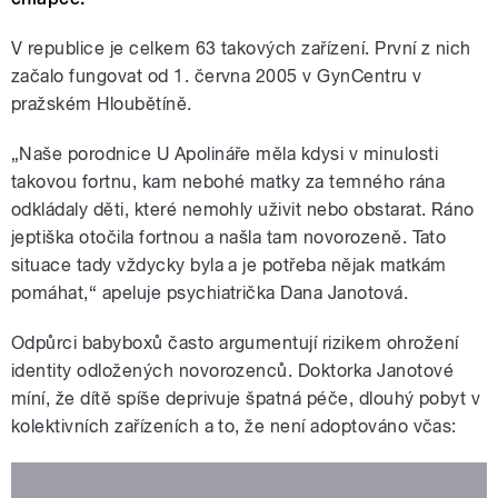
V republice je celkem 63 takových zařízení. První z nich
začalo fungovat od 1. června 2005 v GynCentru v
pražském Hloubětíně.
„Naše porodnice U Apolináře měla kdysi v minulosti
takovou fortnu, kam nebohé matky za temného rána
odkládaly děti, které nemohly uživit nebo obstarat. Ráno
jeptiška otočila fortnou a našla tam novorozeně. Tato
situace tady vždycky byla a je potřeba nějak matkám
pomáhat,“ apeluje psychiatrička Dana Janotová.
Odpůrci babyboxů často argumentují rizikem ohrožení
identity odložených novorozenců. Doktorka Janotové
míní, že dítě spíše deprivuje špatná péče, dlouhý pobyt v
kolektivních zařízeních a to, že není adoptováno včas: