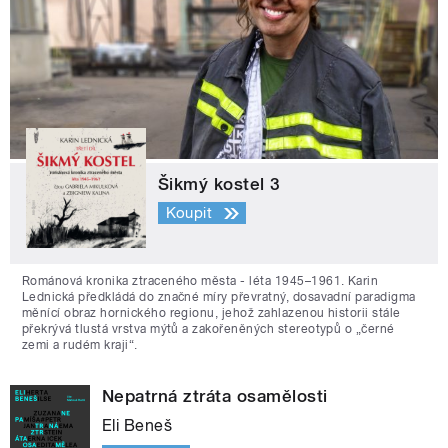
Šikmý kostel 3
Koupit
Románová kronika ztraceného města - léta 1945–1961. Karin
Lednická předkládá do značné míry převratný, dosavadní paradigma
měnící obraz hornického regionu, jehož zahlazenou historii stále
překrývá tlustá vrstva mýtů a zakořeněných stereotypů o „černé
zemi a rudém kraji“.
Nepatrná ztráta osamělosti
Eli Beneš