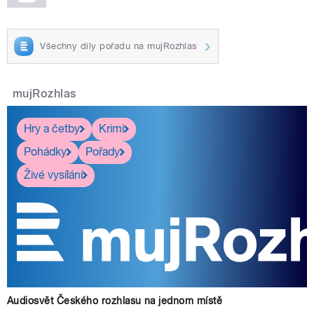
Všechny díly pořadu na mujRozhlas
mujRozhlas
Hry a četby
Krimi
Pohádky
Pořady
Živé vysílání
Audiosvět Českého rozhlasu na jednom místě