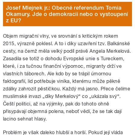
Josef Mlejnek jr.: Obecné referendum Tomia
Okamury. Jde o demokracii nebo o vystoupení
z EU?
Objem migrační vlny, ve srovnání s kritickým rokem
2015, výrazně poklesl. A to i díky uzavření tzv. Balkánské
cesty, na čemž měla velký podíl právě Angela Merkelová.
Zasadila se totiž o dohodu Evropské unie s Tureckem,
které, i za tučnou finanční výpomoc, migranty drží ve
vlastních táborech. Ale kdo by se trápil úmornou
faktografií, lid potřebuje viníka, kterému může pěkně
zdálky zahrozit pěstičkou. Každý má jasno. Přece čelíme
muslimské invazi „díky Merkelový“ co „ukázala svý“.
Čeští politici, až na výjimky, pak do tohoto ohně
přisypávají objemná polena, neboť vědí, že se tak dají
lacino sehnat hlasy.
Problém je však daleko hlubší a horší. Pokud její vláda