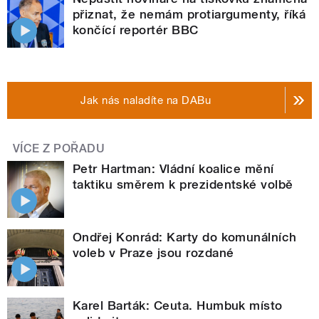
přiznat, že nemám protiargumenty, říká
končící reportér BBC
Jak nás naladíte na DABu
VÍCE Z POŘADU
Petr Hartman: Vládní koalice mění
taktiku směrem k prezidentské volbě
Ondřej Konrád: Karty do komunálních
voleb v Praze jsou rozdané
Karel Barták: Ceuta. Humbuk místo