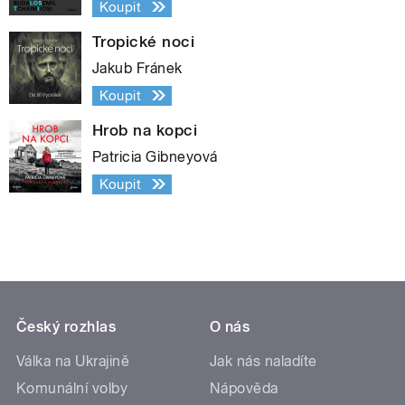
Koupit
Tropické noci
Jakub Fránek
Koupit
Hrob na kopci
Patricia Gibneyová
Koupit
Český rozhlas
O nás
Válka na Ukrajině
Jak nás naladíte
Komunální volby
Nápověda