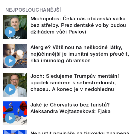
NEJPOSLOUCHANĚJŠÍ
Michopulos: Čeká nás občanská válka
bez střelby. Prezidentské volby budou
džihádem vůči Pavlovi
Alergie? Většinou na neškodné látky,
nejúčinnější je imunitní systém přeučit,
říká imunolog Abramson
Joch: Sledujeme Trumpův mentální
úpadek směrem k sebestřednosti,
chaosu. A konec je v nedohlednu
Jaké je Chorvatsko bez turistů?
Aleksandra Wojtaszeková: Fjaka
Nepustit novináře na tiskovku znamená