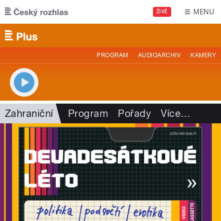
Přejít k hlavnímu obsahu
MENU
ŽIVĚ
PROGRAM
AUDIOARCHIV
KAMERY
Zahraniční
Program
Pořady
Více
…