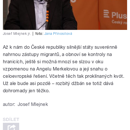
Josef Mlejnek jr.
|
foto:
Jana Přinosilová
Až k nám do České republiky silnější státy suverénně
nahrnou zástupy migrantů, a obnoví se kontroly na
hranicích, ještě si možná mnozí se slzou v oku
vzpomenou na Angelu Merkelovou a její snahu o
celoevropské řešení. Včetně těch tak proklínaných kvót.
Už ale bude asi pozdě – rozbitý džbán se totiž dává
dohromady jen těžko.
autor:
Josef Mlejnek