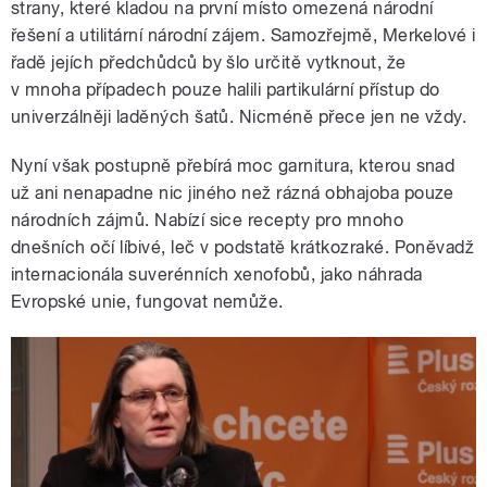
strany, které kladou na první místo omezená národní
řešení a utilitární národní zájem. Samozřejmě, Merkelové i
řadě jejích předchůdců by šlo určitě vytknout, že
v mnoha případech pouze halili partikulární přístup do
univerzálněji laděných šatů. Nicméně přece jen ne vždy.
Nyní však postupně přebírá moc garnitura, kterou snad
už ani nenapadne nic jiného než rázná obhajoba pouze
národních zájmů. Nabízí sice recepty pro mnoho
dnešních očí líbivé, leč v podstatě krátkozraké. Poněvadž
internacionála suverénních xenofobů, jako náhrada
Evropské unie, fungovat nemůže.