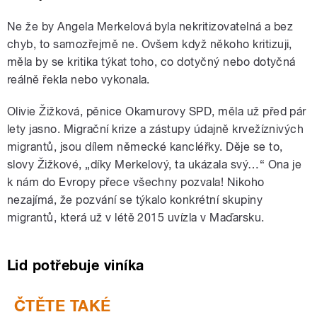
Ne že by Angela Merkelová byla nekritizovatelná a bez
chyb, to samozřejmě ne. Ovšem když někoho kritizuji,
měla by se kritika týkat toho, co dotyčný nebo dotyčná
reálně řekla nebo vykonala.
Olivie Žižková, pěnice Okamurovy SPD, měla už před pár
lety jasno. Migrační krize a zástupy údajně krvežíznivých
migrantů, jsou dílem německé kancléřky. Děje se to,
slovy Žižkové, „díky Merkelový, ta ukázala svý…“ Ona je
k nám do Evropy přece všechny pozvala! Nikoho
nezajímá, že pozvání se týkalo konkrétní skupiny
migrantů, která už v létě 2015 uvízla v Maďarsku.
Lid potřebuje viníka