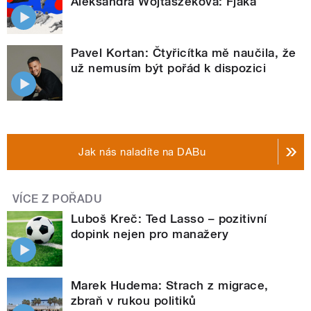
Aleksandra Wojtaszeková: Fjaka
Pavel Kortan: Čtyřicítka mě naučila, že
už nemusím být pořád k dispozici
Jak nás naladíte na DABu
VÍCE Z POŘADU
Luboš Kreč: Ted Lasso – pozitivní
dopink nejen pro manažery
Marek Hudema: Strach z migrace,
zbraň v rukou politiků