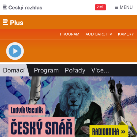
Přejít k hlavnímu obsahu
MENU
ŽIVĚ
PROGRAM
AUDIOARCHIV
KAMERY
Domácí
Program
Pořady
Více
…