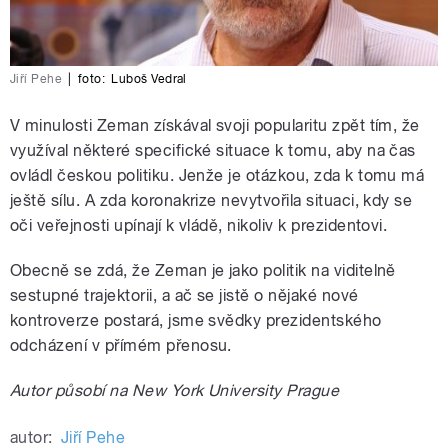
Jiří Pehe
|
foto:
Luboš Vedral
V minulosti Zeman získával svoji popularitu zpět tím, že
využíval některé specifické situace k tomu, aby na čas
ovládl českou politiku. Jenže je otázkou, zda k tomu má
ještě sílu. A zda koronakrize nevytvořila situaci, kdy se
oči veřejnosti upínají k vládě, nikoliv k prezidentovi.
Obecně se zdá, že Zeman je jako politik na viditelně
sestupné trajektorii, a ač se jistě o nějaké nové
kontroverze postará, jsme svědky prezidentského
odcházení v přímém přenosu.
Autor působí na New York University Prague
autor:
Jiří Pehe