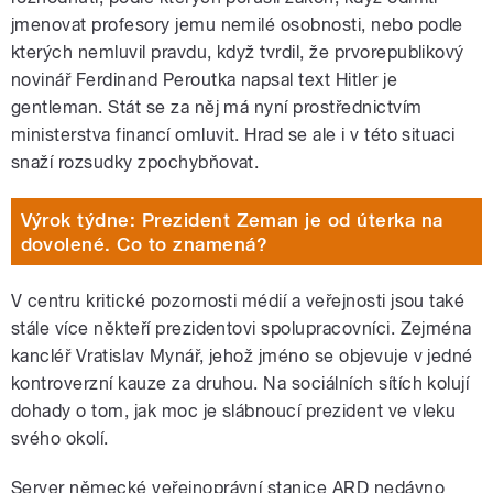
jmenovat profesory jemu nemilé osobnosti, nebo podle
kterých nemluvil pravdu, když tvrdil, že prvorepublikový
novinář Ferdinand Peroutka napsal text Hitler je
gentleman. Stát se za něj má nyní prostřednictvím
ministerstva financí omluvit. Hrad se ale i v této situaci
snaží rozsudky zpochybňovat.
Výrok týdne: Prezident Zeman je od úterka na
dovolené. Co to znamená?
V centru kritické pozornosti médií a veřejnosti jsou také
stále více někteří prezidentovi spolupracovníci. Zejména
kancléř Vratislav Mynář, jehož jméno se objevuje v jedné
kontroverzní kauze za druhou. Na sociálních sítích kolují
dohady o tom, jak moc je slábnoucí prezident ve vleku
svého okolí.
Server německé veřejnoprávní stanice ARD nedávno