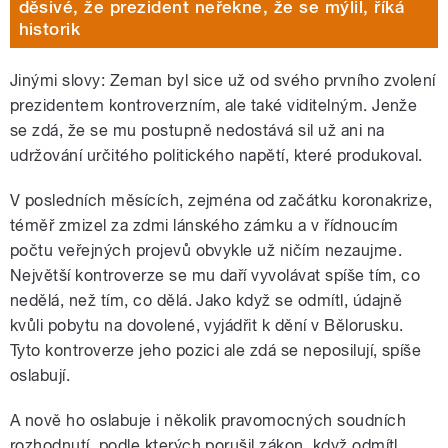
děsivé, že prezident neřekne, že se mýlil, říká
historik
Jinými slovy: Zeman byl sice už od svého prvního zvolení
prezidentem kontroverzním, ale také viditelným. Jenže
se zdá, že se mu postupně nedostává sil už ani na
udržování určitého politického napětí, které produkoval.
V posledních měsících, zejména od začátku koronakrize,
téměř zmizel za zdmi lánského zámku a v řídnoucím
počtu veřejných projevů obvykle už ničím nezaujme.
Největší kontroverze se mu daří vyvolávat spíše tím, co
nedělá, než tím, co dělá. Jako když se odmítl, údajně
kvůli pobytu na dovolené, vyjádřit k dění v Bělorusku.
Tyto kontroverze jeho pozici ale zdá se neposilují, spíše
oslabují.
A nově ho oslabuje i několik pravomocných soudních
rozhodnutí, podle kterých porušil zákon, když odmítl