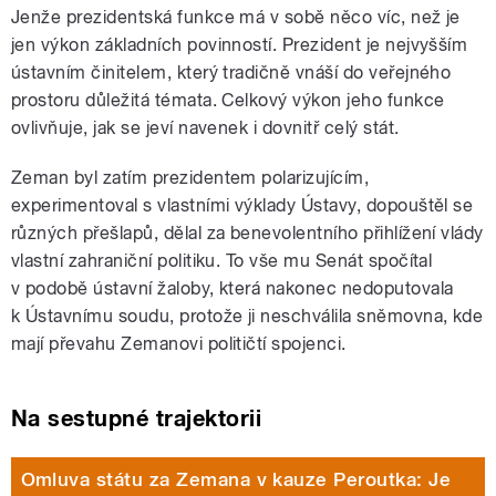
Jenže prezidentská funkce má v sobě něco víc, než je
jen výkon základních povinností. Prezident je nejvyšším
ústavním činitelem, který tradičně vnáší do veřejného
prostoru důležitá témata. Celkový výkon jeho funkce
ovlivňuje, jak se jeví navenek i dovnitř celý stát.
Zeman byl zatím prezidentem polarizujícím,
experimentoval s vlastními výklady Ústavy, dopouštěl se
různých přešlapů, dělal za benevolentního přihlížení vlády
vlastní zahraniční politiku. To vše mu Senát spočítal
v podobě ústavní žaloby, která nakonec nedoputovala
k Ústavnímu soudu, protože ji neschválila sněmovna, kde
mají převahu Zemanovi političtí spojenci.
Na sestupné trajektorii
Omluva státu za Zemana v kauze Peroutka: Je