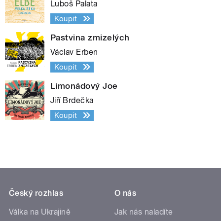
Luboš Palata
Koupit
Pastvina zmizelých
Václav Erben
Koupit
Limonádový Joe
Jiří Brdečka
Koupit
Český rozhlas
O nás
Válka na Ukrajině
Jak nás naladíte