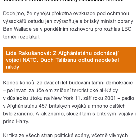
Dodejme, že nynější překotná evakuace pod ochranou
výsadkářů ostudu jen zvýrazňuje a britský ministr obrany
Ben Wallace se v pondělním rozhovoru pro rozhlas LBC
téměř rozplakal.
Lída Rakušanová: Z Afghánistánu odcházejí
vojáci NATO. Duch Tálibánu odtud neodešel
nikdy
Konec konců, za dvaceti let budování tamní demokracie
– po invazi za účelem zničení teroristické al-Káidy
v důsledku útoku na New York 11. září roku 2001 – padlo
v Afghánistánu 457 britských vojáků a mnoho dalších
bylo zraněno. A jak známo, sloužil tam s britskými vojáky i
princ Harry.
Kritika ze všech stran politické scény, včetně vlivných