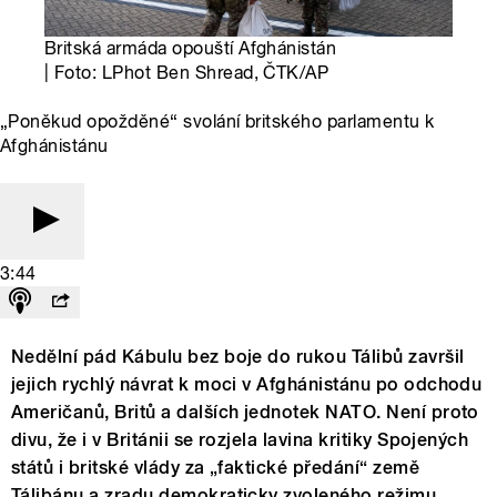
Britská armáda opouští Afghánistán
| Foto: LPhot Ben Shread, ČTK/AP
„Poněkud opožděné“ svolání britského parlamentu k
Afghánistánu
3:44
Nedělní pád Kábulu bez boje do rukou Tálibů završil
jejich rychlý návrat k moci v Afghánistánu po odchodu
Američanů, Britů a dalších jednotek NATO. Není proto
divu, že i v Británii se rozjela lavina kritiky Spojených
států i britské vlády za „faktické předání“ země
Tálibánu a zradu demokraticky zvoleného režimu.