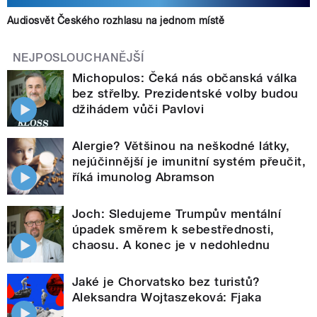
Audiosvět Českého rozhlasu na jednom místě
NEJPOSLOUCHANĚJŠÍ
Michopulos: Čeká nás občanská válka
bez střelby. Prezidentské volby budou
džihádem vůči Pavlovi
Alergie? Většinou na neškodné látky,
nejúčinnější je imunitní systém přeučit,
říká imunolog Abramson
Joch: Sledujeme Trumpův mentální
úpadek směrem k sebestřednosti,
chaosu. A konec je v nedohlednu
Jaké je Chorvatsko bez turistů?
Aleksandra Wojtaszeková: Fjaka