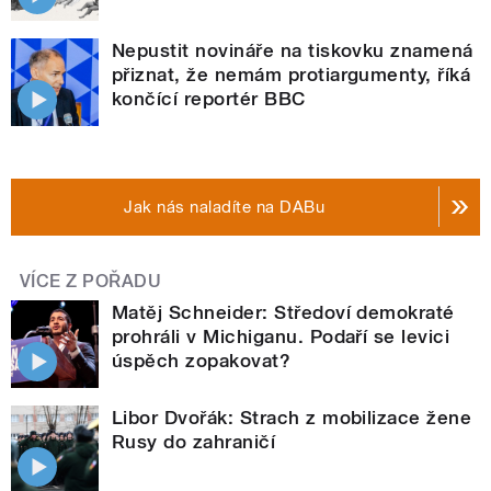
Nepustit novináře na tiskovku znamená
přiznat, že nemám protiargumenty, říká
končící reportér BBC
Jak nás naladíte na DABu
VÍCE Z POŘADU
Matěj Schneider: Středoví demokraté
prohráli v Michiganu. Podaří se levici
úspěch zopakovat?
Libor Dvořák: Strach z mobilizace žene
Rusy do zahraničí