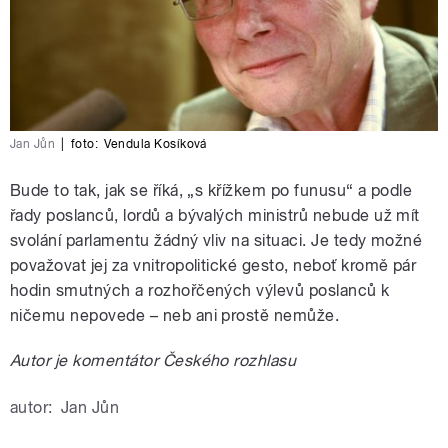
Jan Jůn
|
foto:
Vendula Kosíková
Bude to tak, jak se říká, „s křížkem po funusu“ a podle
řady poslanců, lordů a bývalých ministrů nebude už mít
svolání parlamentu žádný vliv na situaci. Je tedy možné
považovat jej za vnitropolitické gesto, neboť kromě pár
hodin smutných a rozhořčených výlevů poslanců k
ničemu nepovede – neb ani prostě nemůže.
Autor je komentátor Českého rozhlasu
autor:
Jan Jůn