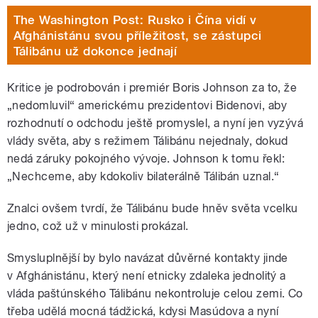
The Washington Post: Rusko i Čína vidí v
Afghánistánu svou příležitost, se zástupci
Tálibánu už dokonce jednají
Kritice je podrobován i premiér Boris Johnson za to, že
„nedomluvil“ americkému prezidentovi Bidenovi, aby
rozhodnutí o odchodu ještě promyslel, a nyní jen vyzývá
vlády světa, aby s režimem Tálibánu nejednaly, dokud
nedá záruky pokojného vývoje. Johnson k tomu řekl:
„Nechceme, aby kdokoliv bilaterálně Tálibán uznal.“
Znalci ovšem tvrdí, že Tálibánu bude hněv světa vcelku
jedno, což už v minulosti prokázal.
Smysluplnější by bylo navázat důvěrné kontakty jinde
v Afghánistánu, který není etnicky zdaleka jednolitý a
vláda paštúnského Tálibánu nekontroluje celou zemi. Co
třeba udělá mocná tádžická, kdysi Masúdova a nyní