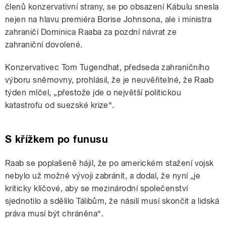
členů konzervativní strany, se po obsazení Kábulu snesla
nejen na hlavu premiéra Borise Johnsona, ale i ministra
zahraničí Dominica Raaba za pozdní návrat ze
zahraniční dovolené.
Konzervativec Tom Tugendhat, předseda zahraničního
výboru sněmovny, prohlásil, že je neuvěřitelné, že Raab
týden mlčel, „přestože jde o největší politickou
katastrofu od suezské krize“.
S křížkem po funusu
Raab se poplašeně hájil, že po americkém stažení vojsk
nebylo už možné vývoji zabránit, a dodal, že nyní „je
kriticky klíčové, aby se mezinárodní společenství
sjednotilo a sdělilo Tálibům, že násilí musí skončit a lidská
práva musí být chráněna“.