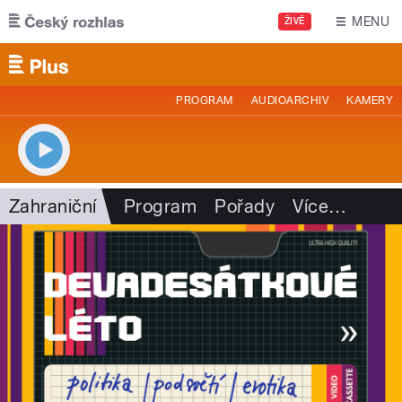
Přejít k hlavnímu obsahu
MENU
ŽIVĚ
PROGRAM
AUDIOARCHIV
KAMERY
Zahraniční
Program
Pořady
Více
…