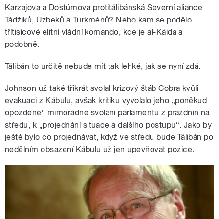
Karzajova a Dostúmova protitálibánská Severní aliance
Tádžiků, Uzbeků a Turkménů? Nebo kam se podělo
třítisícové elitní vládní komando, kde je al-Káida a
podobně.
Tálibán to určitě nebude mít tak lehké, jak se nyní zdá.
Johnson už také třikrát svolal krizový štáb Cobra kvůli
evakuaci z Kábulu, avšak kritiku vyvolalo jeho „poněkud
opožděné“ mimořádné svolání parlamentu z prázdnin na
středu, k „projednání situace a dalšího postupu“. Jako by
ještě bylo co projednávat, když ve středu bude Tálibán po
nedělním obsazení Kábulu už jen upevňovat pozice.