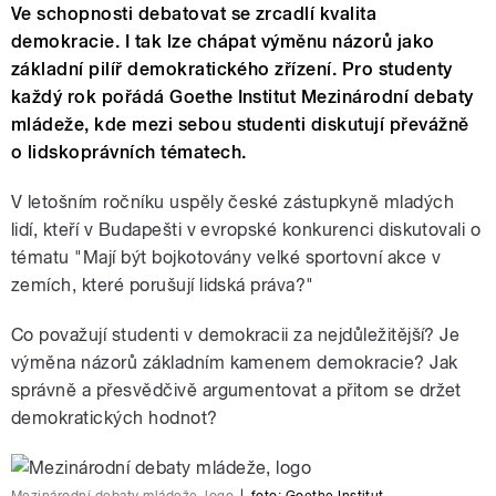
Ve schopnosti debatovat se zrcadlí kvalita
demokracie. I tak lze chápat výměnu názorů jako
základní pilíř demokratického zřízení. Pro studenty
každý rok pořádá Goethe Institut Mezinárodní debaty
mládeže, kde mezi sebou studenti diskutují převážně
o lidskoprávních tématech.
V letošním ročníku uspěly české zástupkyně mladých
lidí, kteří v Budapešti v evropské konkurenci diskutovali o
tématu "Mají být bojkotovány velké sportovní akce v
zemích, které porušují lidská práva?"
Co považují studenti v demokracii za nejdůležitější? Je
výměna názorů základním kamenem demokracie? Jak
správně a přesvědčivě argumentovat a přitom se držet
demokratických hodnot?