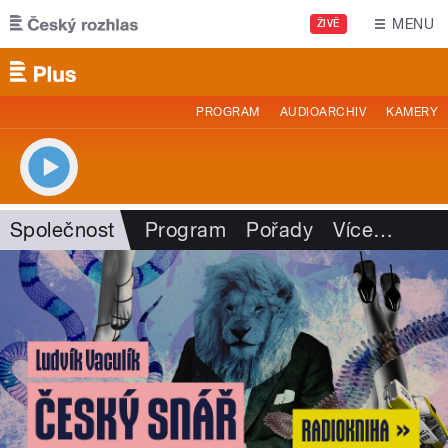
Přejít k hlavnímu obsahu
MENU
ŽIVĚ
PROGRAM
AUDIOARCHIV
KAMERY
Společnost
Program
Pořady
Více
…