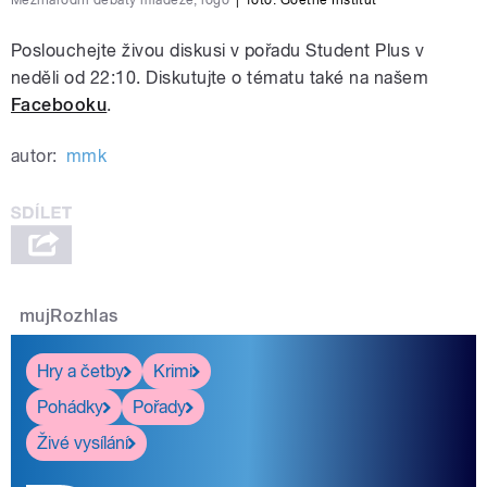
Mezinárodní debaty mládeže, logo
|
foto: Goethe Institut
Poslouchejte živou diskusi v pořadu Student Plus v
neděli od 22:10. Diskutujte o tématu také na našem
Facebooku
.
autor:
mmk
mujRozhlas
Hry a četby
Krimi
Pohádky
Pořady
Živé vysílání