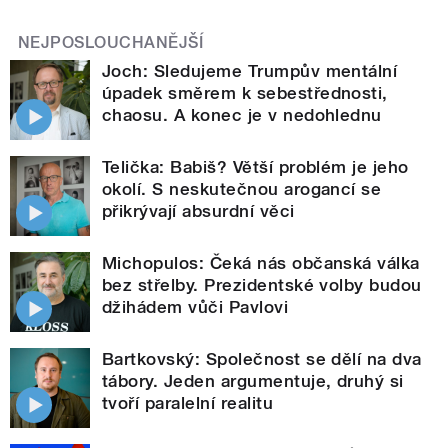
NEJPOSLOUCHANĚJŠÍ
Joch: Sledujeme Trumpův mentální
úpadek směrem k sebestřednosti,
chaosu. A konec je v nedohlednu
Telička: Babiš? Větší problém je jeho
okolí. S neskutečnou arogancí se
přikrývají absurdní věci
Michopulos: Čeká nás občanská válka
bez střelby. Prezidentské volby budou
džihádem vůči Pavlovi
Bartkovský: Společnost se dělí na dva
tábory. Jeden argumentuje, druhý si
tvoří paralelní realitu