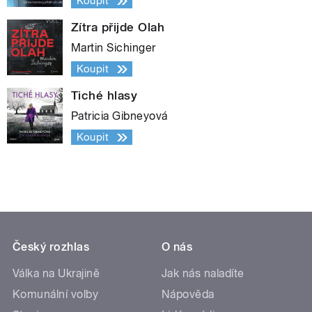
Koupit
Zítra přijde Olah
Martin Sichinger
Koupit
Tiché hlasy
Patricia Gibneyová
Koupit
Český rozhlas
O nás
Válka na Ukrajině
Jak nás naladíte
Komunální volby
Nápověda