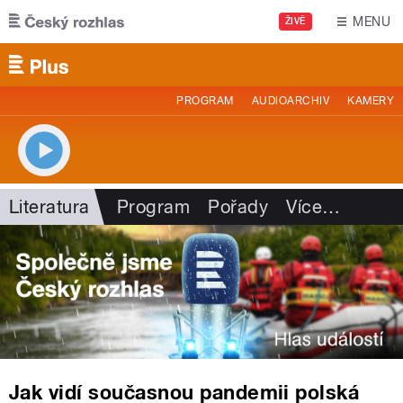
Přejít k hlavnímu obsahu
MENU
ŽIVĚ
PROGRAM
AUDIOARCHIV
KAMERY
Literatura
Program
Pořady
Více
…
Jak vidí současnou pandemii polská