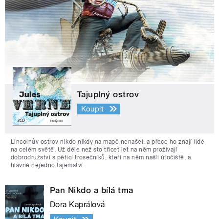
Tajuplný ostrov
Koupit
Lincolnův ostrov nikdo nikdy na mapě nenašel, a přece ho znají lidé
na celém světě. Už déle než sto třicet let na něm prožívají
dobrodružství s pěticí trosečníků, kteří na něm našli útočiště, a
hlavně nejedno tajemství.
Pan Nikdo a bílá tma
Dora Kaprálová