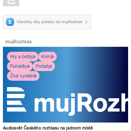
Všechny díly pořadu na mujRozhlas
mujRozhlas
Hry a četby
Krimi
Pohádky
Pořady
Živé vysílání
Audiosvět Českého rozhlasu na jednom místě