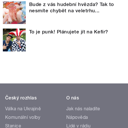
Bude z vás hudební hvězda? Tak to
nesmíte chybět na veletrhu...
To je punk! Plánujete jít na Kefír?
Český rozhlas
O nás
Válka na Ukrajině
Jak nás naladíte
Komunální volby
Nápověda
Stanice
Lidé v rádiu