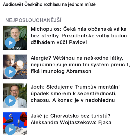
Audiosvět Českého rozhlasu na jednom místě
NEJPOSLOUCHANĚJŠÍ
Michopulos: Čeká nás občanská válka
bez střelby. Prezidentské volby budou
džihádem vůči Pavlovi
Alergie? Většinou na neškodné látky,
nejúčinnější je imunitní systém přeučit,
říká imunolog Abramson
Joch: Sledujeme Trumpův mentální
úpadek směrem k sebestřednosti,
chaosu. A konec je v nedohlednu
Jaké je Chorvatsko bez turistů?
Aleksandra Wojtaszeková: Fjaka