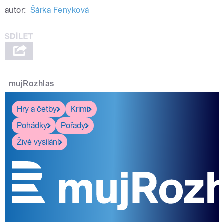
autor:
Šárka Fenyková
mujRozhlas
Hry a četby
Krimi
Pohádky
Pořady
Živé vysílání