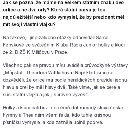
Jak se pozná, že máme na Velkém státním znaku dvě
orlice a ne dva orly? Která státní barva je tou
nejdůležitější nebo kdo vymyslel, že by prezident měl
mít svoji vlastní vlajku?
Na takové, i jiné záludné otázky odpovídali Šárce
Fenykové ve svátečním Klubu Rádia Junior holky a kluci
ze 2. D ZŠ K Milíčovu v Praze.
Všechno pak na pravou míru uváděla průvodkyně výstavy
„Můj stát“ Theodora Wittlichová. Například jsme se
dozvěděli, že orlice má podle heraldických pravidel jednu
hlavu a orel by měl hlavy dvě. Také víme, jak se pere a
suší státní vlajka a jak ji správně vyvěsit.
Holky a kluci dali bez problémů dohromady slova české
hymny a Thea nám všem řekla, kdo tuhle krásnou
písničku vymyslel a kde zazněla úplně poprvé.