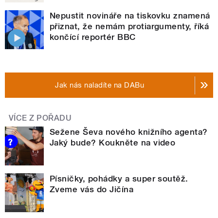
Nepustit novináře na tiskovku znamená
přiznat, že nemám protiargumenty, říká
končící reportér BBC
Jak nás naladíte na DABu
VÍCE Z POŘADU
Sežene Ševa nového knižního agenta?
Jaký bude? Koukněte na video
Písničky, pohádky a super soutěž.
Zveme vás do Jičína