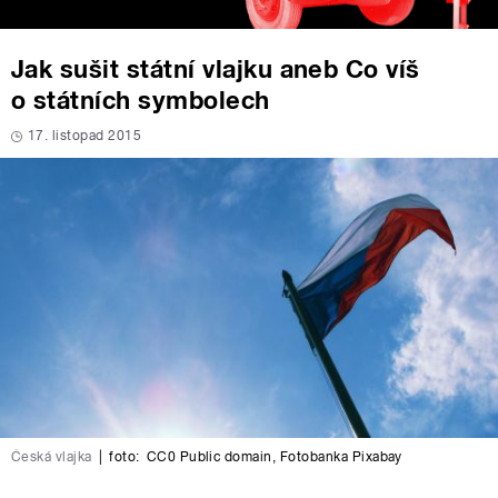
Jak sušit státní vlajku aneb Co víš
o státních symbolech
17. listopad 2015
Česká vlajka
|
foto:
CC0 Public domain
,
Fotobanka Pixabay