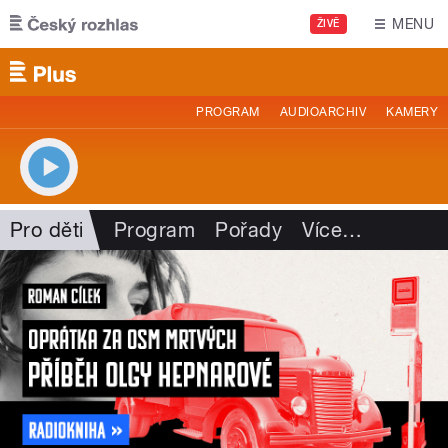
Přejít k hlavnímu obsahu
MENU
ŽIVĚ
PROGRAM
AUDIOARCHIV
KAMERY
Pro děti
Program
Pořady
Více
…