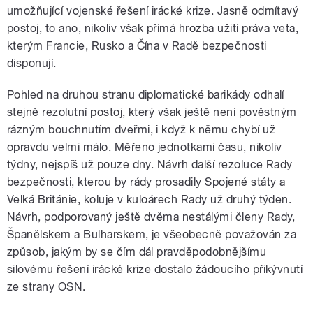
umožňující vojenské řešení irácké krize. Jasně odmítavý
postoj, to ano, nikoliv však přímá hrozba užití práva veta,
kterým Francie, Rusko a Čína v Radě bezpečnosti
disponují.
Pohled na druhou stranu diplomatické barikády odhalí
stejně rezolutní postoj, který však ještě není pověstným
rázným bouchnutím dveřmi, i když k němu chybí už
opravdu velmi málo. Měřeno jednotkami času, nikoliv
týdny, nejspíš už pouze dny. Návrh další rezoluce Rady
bezpečnosti, kterou by rády prosadily Spojené státy a
Velká Británie, koluje v kuloárech Rady už druhý týden.
Návrh, podporovaný ještě dvěma nestálými členy Rady,
Španělskem a Bulharskem, je všeobecně považován za
způsob, jakým by se čím dál pravděpodobnějšímu
silovému řešení irácké krize dostalo žádoucího přikývnutí
ze strany OSN.