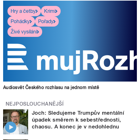
Hry a četby
Krimi
Pohádky
Pořady
Živé vysílání
Audiosvět Českého rozhlasu na jednom místě
NEJPOSLOUCHANĚJŠÍ
Joch: Sledujeme Trumpův mentální
úpadek směrem k sebestřednosti,
chaosu. A konec je v nedohlednu