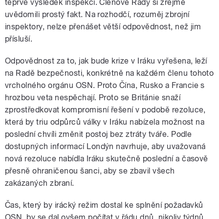
teprve výsledek inspekcí. Členové Rady si zřejmě
uvědomili prostý fakt. Na rozhodčí, rozuměj zbrojní
inspektory, nelze přenášet větší odpovědnost, než jim
přísluší.
Odpovědnost za to, jak bude krize v Iráku vyřešena, leží
na Radě bezpečnosti, konkrétně na každém členu tohoto
vrcholného orgánu OSN. Proto Čína, Rusko a Francie s
hrozbou veta nespěchají. Proto se Británie snaží
zprostředkovat kompromisní řešení v podobě rezoluce,
která by triu odpůrců války v Iráku nabízela možnost na
poslední chvíli změnit postoj bez ztráty tváře. Podle
dostupných informací Londýn navrhuje, aby uvažovaná
nová rezoluce nabídla Iráku skutečně poslední a časově
přesně ohraničenou šanci, aby se zbavil všech
zakázaných zbraní.
Čas, který by irácký režim dostal ke splnění požadavků
OSN, by se dal ovšem počítat v řádu dnů, nikoliv týdnů.