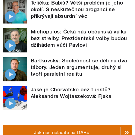
Telička: Babiš? Větší problém je jeho
okolí. S neskutečnou arogancí se
přikrývají absurdní věci
Michopulos: Čeká nás občanská válka
bez střelby. Prezidentské volby budou
džihádem vůči Pavlovi
Bartkovský: Společnost se dělí na dva
tábory. Jeden argumentuje, druhý si
tvoří paralelní realitu
Jaké je Chorvatsko bez turistů?
Aleksandra Wojtaszeková: Fjaka
Jak nás naladíte na DABu