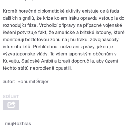
Kromě horečné diplomatické aktivity existuje celá řada
dalších signálů, že krize kolem Iráku opravdu vstoupila do
rozhodující fáze. Vrcholící přípravy na případné vojenské
řešení potvrzuje fakt, že americké a britské letouny, které
monitorují bezletovou zónu na jihu Iráku, zdvojnásobily
intenzitu letů. Přehlédnout nelze ani zprávy, jakou je
výzva japonské vlády. Ta všem japonským občanům v
Kuvajtu, Saúdské Arábii a Izraeli doporučila, aby území
těchto států neprodleně opustili.
autor:
Bohumil Šrajer
mujRozhlas