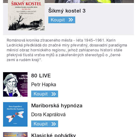
Šikmý kostel 3
Koupit
Románová kronika ztraceného města - léta 1945–1961. Karin
Lednická předkládá do značné míry převratný, dosavadní paradigma
měnící obraz hornického regionu, jehož zahlazenou historii stále
překrývá tlustá vrstva mýtů a zakořeněných stereotypů o „černé
zemi a rudém kraji“.
80 LIVE
Petr Hapka
Koupit
Mariborská hypnóza
Dora Kaprálová
Koupit
Klasické pohádky