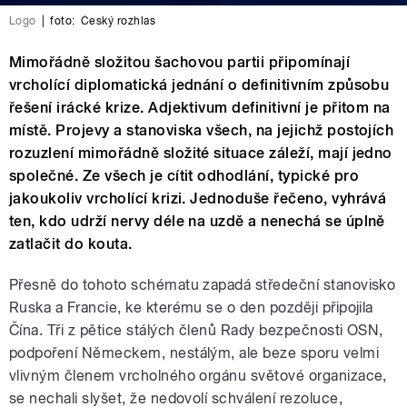
Logo
|
foto:
Český rozhlas
Mimořádně složitou šachovou partii připomínají
vrcholící diplomatická jednání o definitivním způsobu
řešení irácké krize. Adjektivum definitivní je přitom na
místě. Projevy a stanoviska všech, na jejichž postojích
rozuzlení mimořádně složité situace záleží, mají jedno
společné. Ze všech je cítit odhodlání, typické pro
jakoukoliv vrcholící krizi. Jednoduše řečeno, vyhrává
ten, kdo udrží nervy déle na uzdě a nenechá se úplně
zatlačit do kouta.
Přesně do tohoto schématu zapadá středeční stanovisko
Ruska a Francie, ke kterému se o den později připojila
Čína. Tři z pětice stálých členů Rady bezpečnosti OSN,
podpoření Německem, nestálým, ale beze sporu velmi
vlivným členem vrcholného orgánu světové organizace,
se nechali slyšet, že nedovolí schválení rezoluce,