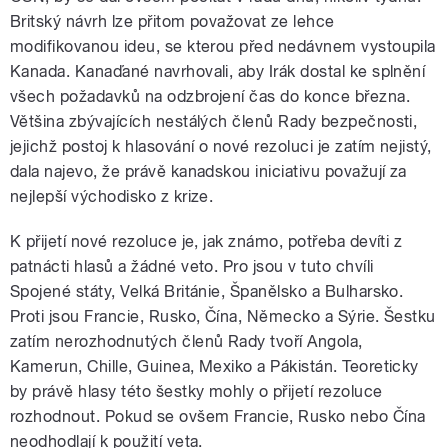
Britský návrh lze přitom považovat ze lehce
modifikovanou ideu, se kterou před nedávnem vystoupila
Kanada. Kanaďané navrhovali, aby Irák dostal ke splnění
všech požadavků na odzbrojení čas do konce března.
Většina zbývajících nestálých členů Rady bezpečnosti,
jejichž postoj k hlasování o nové rezoluci je zatím nejistý,
dala najevo, že právě kanadskou iniciativu považují za
nejlepší východisko z krize.
K přijetí nové rezoluce je, jak známo, potřeba devíti z
patnácti hlasů a žádné veto. Pro jsou v tuto chvíli
Spojené státy, Velká Británie, Španělsko a Bulharsko.
Proti jsou Francie, Rusko, Čína, Německo a Sýrie. Šestku
zatím nerozhodnutých členů Rady tvoří Angola,
Kamerun, Chille, Guinea, Mexiko a Pákistán. Teoreticky
by právě hlasy této šestky mohly o přijetí rezoluce
rozhodnout. Pokud se ovšem Francie, Rusko nebo Čína
neodhodlají k použití veta.