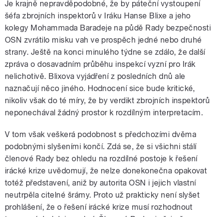
Je krajně nepravděpodobné, že by páteční vystoupení
šéfa zbrojních inspektorů v Iráku Hanse Blixe a jeho
kolegy Mohammada Baradeje na půdě Rady bezpečnosti
OSN zvrátilo misku vah ve prospěch jedné nebo druhé
strany. Ještě na konci minulého týdne se zdálo, že další
zpráva o dosavadním průběhu inspekcí vyzní pro Irák
nelichotivě. Blixova vyjádření z posledních dnů ale
naznačují něco jiného. Hodnocení sice bude kritické,
nikoliv však do té míry, že by verdikt zbrojních inspektorů
neponechával žádný prostor k rozdílným interpretacím.
V tom však veškerá podobnost s předchozími dvěma
podobnými slyšeními končí. Zdá se, že si všichni stálí
členové Rady bez ohledu na rozdílné postoje k řešení
irácké krize uvědomují, že nelze donekonečna opakovat
totéž představení, aniž by autorita OSN i jejich vlastní
neutrpěla citelné šrámy. Proto už prakticky není slyšet
prohlášení, že o řešení irácké krize musí rozhodnout