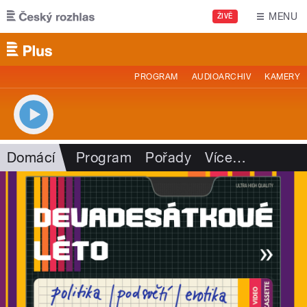
Přejít k hlavnímu obsahu
MENU
ŽIVĚ
PROGRAM
AUDIOARCHIV
KAMERY
Domácí
Program
Pořady
Více
…