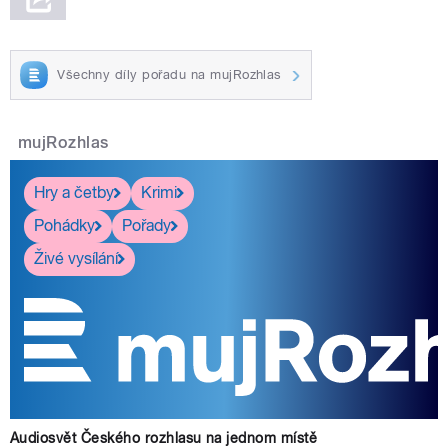
Všechny díly pořadu na mujRozhlas
mujRozhlas
Hry a četby
Krimi
Pohádky
Pořady
Živé vysílání
Audiosvět Českého rozhlasu na jednom místě