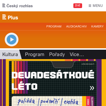
Přejít k hlavnímu obsahu
MENU
ŽIVĚ
PROGRAM
AUDIOARCHIV
KAMERY
Kultura
Program
Pořady
Více
…