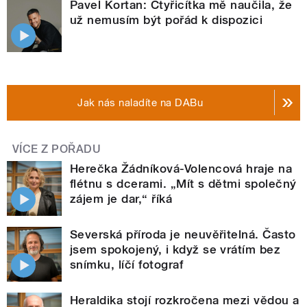
Pavel Kortan: Čtyřicítka mě naučila, že
už nemusím být pořád k dispozici
Jak nás naladíte na DABu
VÍCE Z POŘADU
Herečka Žádníková-Volencová hraje na
flétnu s dcerami. „Mít s dětmi společný
zájem je dar,“ říká
Severská příroda je neuvěřitelná. Často
jsem spokojený, i když se vrátím bez
snímku, líčí fotograf
Heraldika stojí rozkročena mezi vědou a