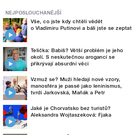
NEJPOSLOUCHANĚJŠÍ
Vše, co jste kdy chtěli vědět
o Vladimiru Putinovi a báli jste se zeptat
Telička: Babiš? Větší problém je jeho
okolí. S neskutečnou arogancí se
přikrývají absurdní věci
Vzmuž se? Muži hledají nové vzory,
manosféra je passé jako leninismus,
tvrdí Jarkovská, Maňák a Petr
Jaké je Chorvatsko bez turistů?
Aleksandra Wojtaszeková: Fjaka