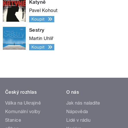
Katyně
Pavel Kohout
Koupit
Sestry
Martin Uhlíř
Koupit
Český rozhlas
O nás
Válka na Ukrajině
Jak nás naladíte
Komunální volby
Nápověda
Stanice
Lidé v rádiu