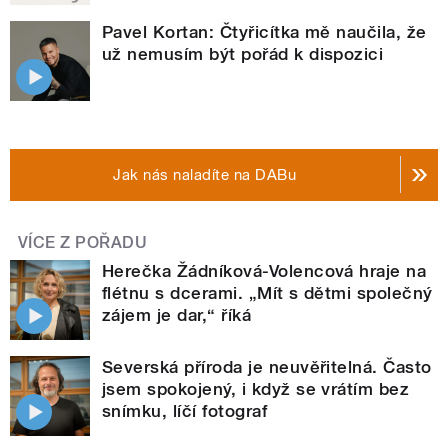
Pavel Kortan: Čtyřicítka mě naučila, že
už nemusím být pořád k dispozici
Jak nás naladíte na DABu
VÍCE Z POŘADU
Herečka Žádníková-Volencová hraje na
flétnu s dcerami. „Mít s dětmi společný
zájem je dar,“ říká
Severská příroda je neuvěřitelná. Často
jsem spokojený, i když se vrátím bez
snímku, líčí fotograf