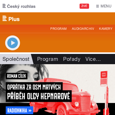
Přejít k hlavnímu obsahu
MENU
ŽIVĚ
PROGRAM
AUDIOARCHIV
KAMERY
Společnost
Program
Pořady
Více
…