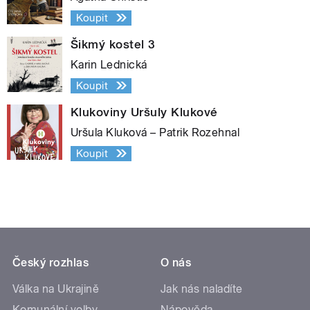
Koupit
Šikmý kostel 3
Karin Lednická
Koupit
Klukoviny Uršuly Klukové
Uršula Kluková – Patrik Rozehnal
Koupit
Český rozhlas
O nás
Válka na Ukrajině
Jak nás naladíte
Komunální volby
Nápověda