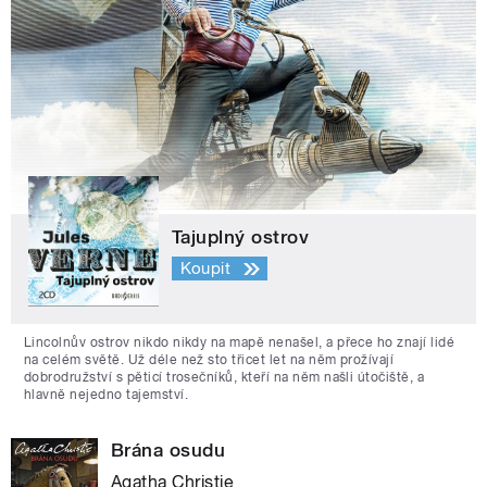
Tajuplný ostrov
Koupit
Lincolnův ostrov nikdo nikdy na mapě nenašel, a přece ho znají lidé
na celém světě. Už déle než sto třicet let na něm prožívají
dobrodružství s pěticí trosečníků, kteří na něm našli útočiště, a
hlavně nejedno tajemství.
Brána osudu
Agatha Christie