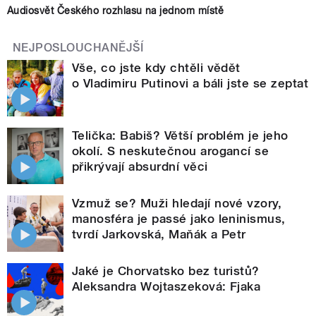
Audiosvět Českého rozhlasu na jednom místě
NEJPOSLOUCHANĚJŠÍ
Vše, co jste kdy chtěli vědět
o Vladimiru Putinovi a báli jste se zeptat
Telička: Babiš? Větší problém je jeho
okolí. S neskutečnou arogancí se
přikrývají absurdní věci
Vzmuž se? Muži hledají nové vzory,
manosféra je passé jako leninismus,
tvrdí Jarkovská, Maňák a Petr
Jaké je Chorvatsko bez turistů?
Aleksandra Wojtaszeková: Fjaka