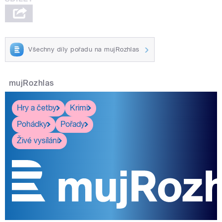
Všechny díly pořadu na mujRozhlas
mujRozhlas
Hry a četby
Krimi
Pohádky
Pořady
Živé vysílání