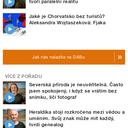
tvoří paralelní realitu
Jaké je Chorvatsko bez turistů?
Aleksandra Wojtaszeková: Fjaka
Jak nás naladíte na DABu
VÍCE Z POŘADU
Severská příroda je neuvěřitelná. Často
jsem spokojený, i když se vrátím bez
snímku, líčí fotograf
Heraldika stojí rozkročena mezi vědou a
uměním. Svůj znak může mít každý,
tvrdí genealog