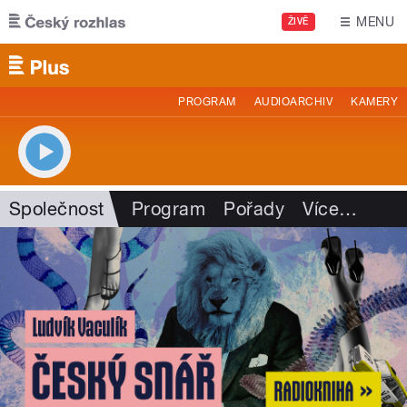
Přejít k hlavnímu obsahu
MENU
ŽIVĚ
PROGRAM
AUDIOARCHIV
KAMERY
Společnost
Program
Pořady
Více
…