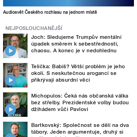
Audiosvět Českého rozhlasu na jednom místě
NEJPOSLOUCHANĚJŠÍ
Joch: Sledujeme Trumpův mentální
úpadek směrem k sebestřednosti,
chaosu. A konec je v nedohlednu
Telička: Babiš? Větší problém je jeho
okolí. S neskutečnou arogancí se
přikrývají absurdní věci
Michopulos: Čeká nás občanská válka
bez střelby. Prezidentské volby budou
džihádem vůči Pavlovi
Bartkovský: Společnost se dělí na dva
tábory. Jeden argumentuje, druhý si