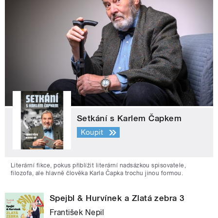
Setkání s Karlem Čapkem
Koupit
Literární fikce, pokus přiblížit literární nadsázkou spisovatele,
filozofa, ale hlavně člověka Karla Čapka trochu jinou formou.
Spejbl & Hurvínek a Zlatá zebra 3
František Nepil