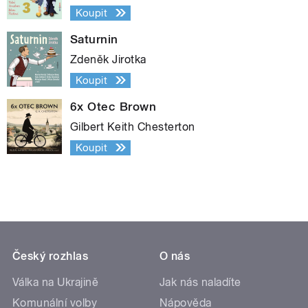
Koupit
Saturnin
Zdeněk Jirotka
Koupit
6x Otec Brown
Gilbert Keith Chesterton
Koupit
Český rozhlas
O nás
Válka na Ukrajině
Jak nás naladíte
Komunální volby
Nápověda