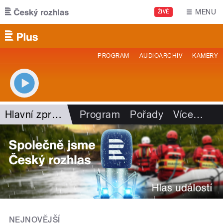
Přejít k hlavnímu obsahu
MENU
ŽIVĚ
PROGRAM
AUDIOARCHIV
KAMERY
Hlavní zprávy - rozhovory
Program
Pořady
Více
…
NEJNOVĚJŠÍ