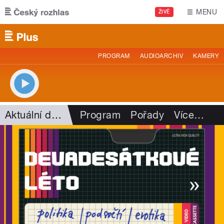
Přejít k hlavnímu obsahu
MENU
ŽIVĚ
PROGRAM
AUDIOARCHIV
KAMERY
Aktuální dění
Program
Pořady
Více
…