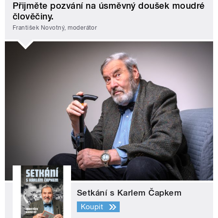
Přijměte pozvání na úsměvný doušek moudré
člověčiny.
František Novotný, moderátor
Setkání s Karlem Čapkem
Koupit