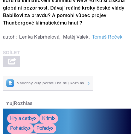
lídrů na klimatickém summitu v New Yorku si získala
globální pozornost. Dávají reálné kroky české vlády
Babišovi za pravdu? A pomohl vůbec projev
Thunbergové klimatickému hnutí?
autoři:
Lenka Kabrhelová
,
Matěj Válek
,
Tomáš Roček
Všechny díly pořadu na mujRozhlas
mujRozhlas
Hry a četby
Krimi
Pohádky
Pořady