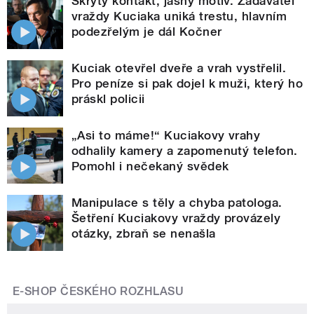
Skrytý kontakt, jasný motiv. Zadavatel
vraždy Kuciaka uniká trestu, hlavním
podezřelým je dál Kočner
Kuciak otevřel dveře a vrah vystřelil.
Pro peníze si pak dojel k muži, který ho
práskl policii
„Asi to máme!“ Kuciakovy vrahy
odhalily kamery a zapomenutý telefon.
Pomohl i nečekaný svědek
Manipulace s těly a chyba patologa.
Šetření Kuciakovy vraždy provázely
otázky, zbraň se nenašla
E-SHOP ČESKÉHO ROZHLASU