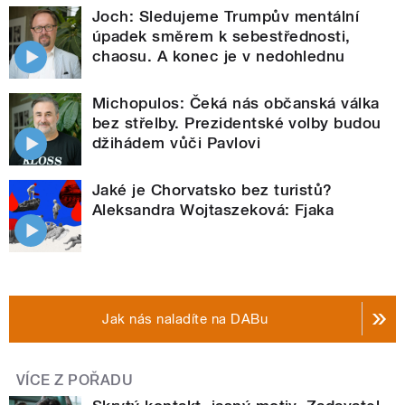
Joch: Sledujeme Trumpův mentální
úpadek směrem k sebestřednosti,
chaosu. A konec je v nedohlednu
Michopulos: Čeká nás občanská válka
bez střelby. Prezidentské volby budou
džihádem vůči Pavlovi
Jaké je Chorvatsko bez turistů?
Aleksandra Wojtaszeková: Fjaka
Jak nás naladíte na DABu
VÍCE Z POŘADU