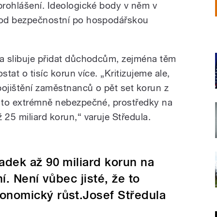
 prohlášení. Ideologické body v něm v
é od bezpečnostní po hospodářskou
da slibuje přidat důchodcům, zejména těm
ostat o tisíc korun více. „Kritizujeme ale,
 pojištění zaměstnanců o pět set korun z
e to extrémně nebezpečné, prostředky na
 25 miliard korun,“ varuje Středula.
adek až 90 miliard korun na
í. Není vůbec jisté, že to
nomický růst.Josef Středula