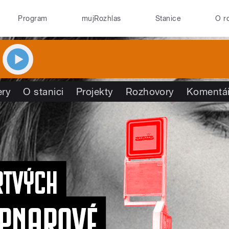
Program
mujRozhlas
Stanice
O r
ry
O stanici
Projekty
Rozhovory
Komentá