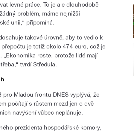
ívat levné práce. To je ale dlouhodobě
 žádný problém, máme nejnižší
ké unii,“ připomíná.
edosahuje takové úrovně, aby to vedlo k
přepočtu je totiž okolo 474 euro, což je
 „Ekonomika roste, protože lidé mají
otřeba,“ tvrdí Středula.
ch
 pro Mladou frontu DNES vyplývá, že
em počítají s růstem mezd jen o dvě
 nich navýšení vůbec neplánuje.
aného prezidenta hospodářské komory,