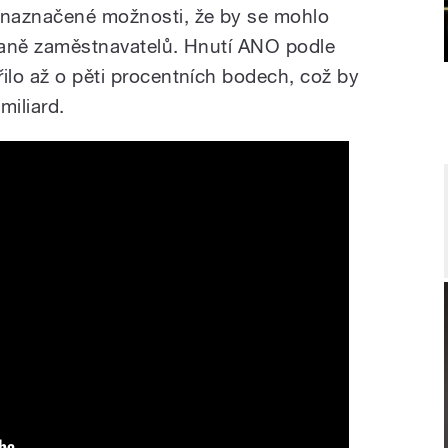
i naznačené možnosti, že by se mohlo
straně zaměstnavatelů. Hnutí ANO podle
ilo až o pěti procentních bodech, což by
iliard.