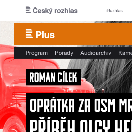
Přejít k hlavnímu obsahu
iRozhlas
Program
Pořady
Audioarchiv
Kame