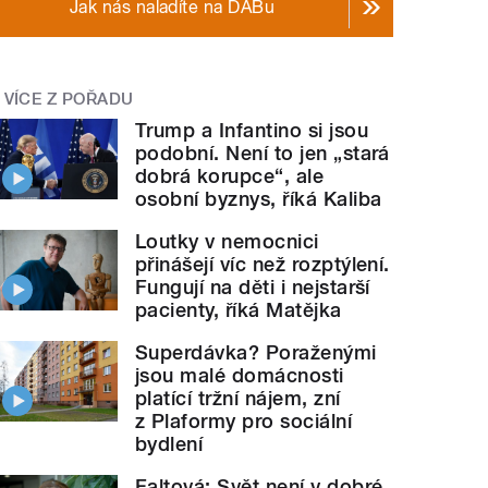
Jak nás naladíte na DABu
VÍCE Z POŘADU
Trump a Infantino si jsou
podobní. Není to jen „stará
dobrá korupce“, ale
osobní byznys, říká Kaliba
Loutky v nemocnici
přinášejí víc než rozptýlení.
Fungují na děti i nejstarší
pacienty, říká Matějka
Superdávka? Poraženými
jsou malé domácnosti
platící tržní nájem, zní
z Plaformy pro sociální
bydlení
Faltová: Svět není v dobré