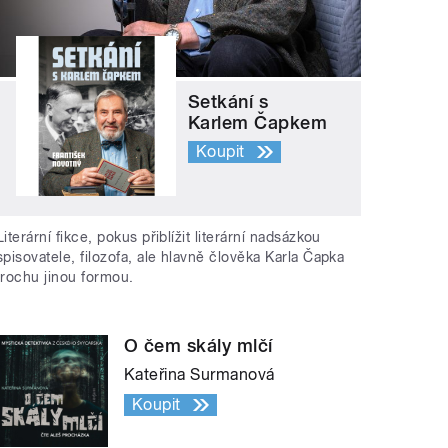
Setkání s
Karlem Čapkem
Koupit
Literární fikce, pokus přiblížit literární nadsázkou
spisovatele, filozofa, ale hlavně člověka Karla Čapka
trochu jinou formou.
O čem skály mlčí
Kateřina Surmanová
Koupit