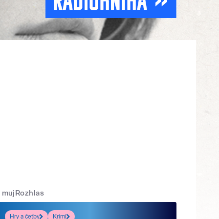
mujRozhlas
Hry a četby
Krimi