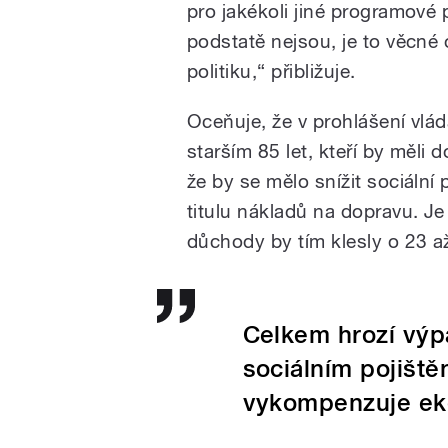
pro jakékoli jiné programové
podstatě nejsou, je to věcn
politiku,“ přibližuje.
Oceňuje, že v prohlášení vlá
starším 85 let, kteří by měli d
že by se mělo snížit sociální
titulu nákladů na dopravu. J
důchody by tím klesly o 23 až
Celkem hrozí výp
sociálním pojištěn
vykompenzuje eko