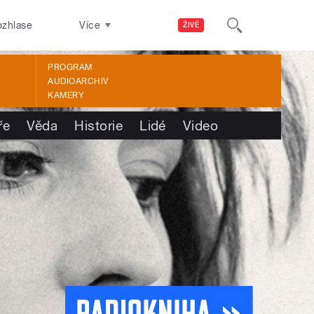
ozhlase
Více
ŽIVĚ
PROGRAM
AUDIOARCHIV
KAMERY
ře
Věda
Historie
Lidé
Video