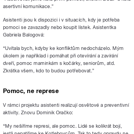
asertivní komunikace.”
Asistenti jsou k dispozici i v situacích, kdy je potřeba
pomoci se zavazadly nebo koupit lístek. Asistentka
Gabriela Balogová:
“Uvítala bych, kdyby ke konfliktům nedocházelo. Mým
úkolem je například i pomáhat při otevírání a zavírání
dveří, pomoc maminkám s kočárky, seniorům, atd.
Zkrátka všem, kdo to budou potřebovat.”
Pomoc, ne represe
V rámci projektu asistenti realizují osvětové a preventivní
aktivity. Znovu Dominik Oračko:
“My nešíříme represi, ale pomoc. Lidé se kolikrát bojí,
jestli nepatříme ke Kotlebovcům. Tak to tedy opravdu ne.