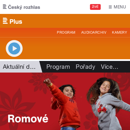
Přejít k hlavnímu obsahu
MENU
ŽIVĚ
PROGRAM
AUDIOARCHIV
KAMERY
Aktuální dění
Program
Pořady
Více
…