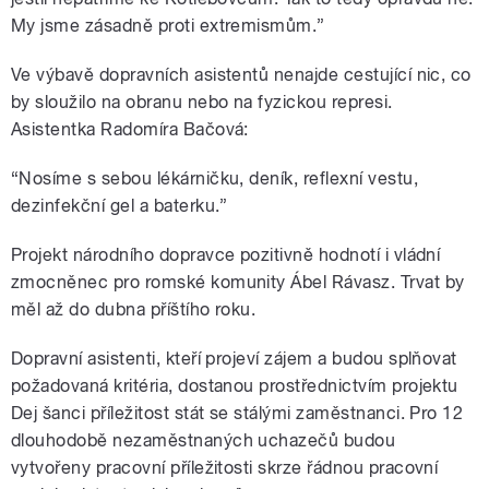
My jsme zásadně proti extremismům.”
Ve výbavě dopravních asistentů nenajde cestující nic, co
by sloužilo na obranu nebo na fyzickou represi.
Asistentka Radomíra Bačová:
“Nosíme s sebou lékárničku, deník, reflexní vestu,
dezinfekční gel a baterku.”
Projekt národního dopravce pozitivně hodnotí i vládní
zmocněnec pro romské komunity Ábel Rávasz. Trvat by
měl až do dubna příštího roku.
Dopravní asistenti, kteří projeví zájem a budou splňovat
požadovaná kritéria, dostanou prostřednictvím projektu
Dej šanci příležitost stát se stálými zaměstnanci. Pro 12
dlouhodobě nezaměstnaných uchazečů budou
vytvořeny pracovní příležitosti skrze řádnou pracovní