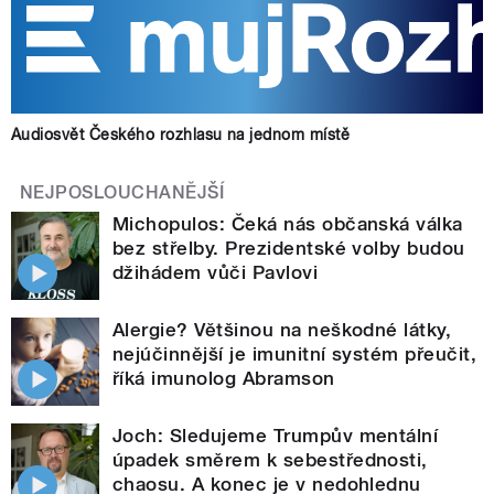
Audiosvět Českého rozhlasu na jednom místě
NEJPOSLOUCHANĚJŠÍ
Michopulos: Čeká nás občanská válka
bez střelby. Prezidentské volby budou
džihádem vůči Pavlovi
Alergie? Většinou na neškodné látky,
nejúčinnější je imunitní systém přeučit,
říká imunolog Abramson
Joch: Sledujeme Trumpův mentální
úpadek směrem k sebestřednosti,
chaosu. A konec je v nedohlednu