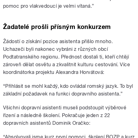
pomoc pro vlakvedoucí je velmi vítaná.”
Žadatelé prošli přísným konkurzem
Žádostí o získání pozice asistenta přišlo mnoho.
Uchazeči byli nakonec vybráni z různých obcí
Podtatranského regionu. Přednost dostali ti, kteří chtějí
zároveň dělat osvětu a zkvalitnit kulturu cestování. Více
koordinátorka projektu Alexandra Horvátová:
“Přihlásit se mohl každý, kdo ovládal romský jazyk. To byl
základní požadavek na funkci dopravního asistenta.”
Všichni dopravní asistenti museli podstoupit výběrové
řízení a následně školení. Pokračuje jeden z 22
dopravních asistentů Dominik Oračko:
“Absolvovali jsme kurz první pomoci, školení BOZP a kurz