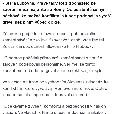
- Stará Ľubovňa. Právě tady totiž docházelo ke
sporům mezi majoritou a Romy. Od asistentů se nyní
očekává, že možné konfliktní situace podchytí a vyřeší
dříve, než k nim vůbec dojde.
Záměrem projektu je rozvoj modelu potenciálního
zaměstnávání nízko kvalifikovaných osob. Více ředitel
Železniční společnosti Slovensko Filip Hlubocký:
“O pomoc požádali přímo naši zaměstnanci s tím, že
zároveň potřebovali personálně. Věříme, že tímto
způsobem to bude fungovat a že projekt svůj cíl splní.”
Ve vlacích na trase po východním Slovensku dochází ke
konfliktům, které vyvolávají Romové i neromové. Odteď
jsou personálu nápomocni dopravní asistenti:
“Očekáváme zvýšení komfortu a bezpečnosti v našich
vlacích. Ve vlacích k těmto situacím dochází a jakákoliv