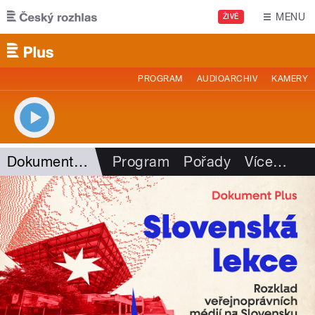
Přejít k hlavnímu obsahu
MENU
ŽIVĚ
PROGRAM
AUDIOARCHIV
KAMERY
Dokument Plus
Program
Pořady
Více
…