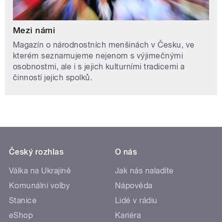
Mezi námi
Magazín o národnostních menšinách v Česku, ve
kterém seznamujeme nejenom s výjimečnými
osobnostmi, ale i s jejich kulturními tradicemi a
činností jejich spolků.
Český rozhlas
O nás
Válka na Ukrajině
Jak nás naladíte
Komunální volby
Nápověda
Stanice
Lidé v rádiu
eShop
Kariéra