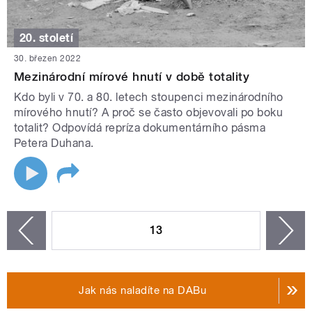
20. století
30. březen 2022
Mezinárodní mírové hnutí v době totality
Kdo byli v 70. a 80. letech stoupenci mezinárodního
mírového hnutí? A proč se často objevovali po boku
totalit? Odpovídá repríza dokumentárního pásma
Petera Duhana.
STRÁNKY
13
n
zí
Jak nás naladíte na DABu