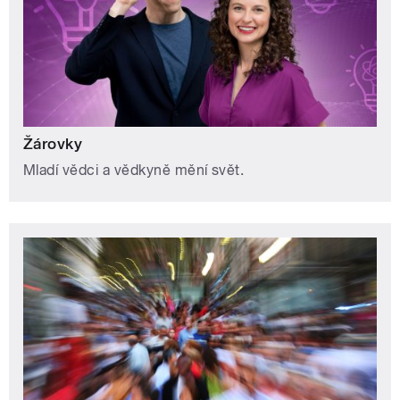
Žárovky
Mladí vědci a vědkyně mění svět.