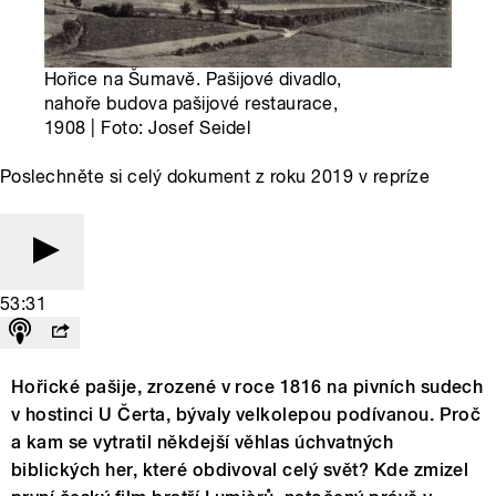
Hořice na Šumavě. Pašijové divadlo,
nahoře budova pašijové restaurace,
1908 | Foto: Josef Seidel
Poslechněte si celý dokument z roku 2019 v repríze
53:31
Hořické pašije, zrozené v roce 1816 na pivních sudech
v hostinci U Čerta, bývaly velkolepou podívanou. Proč
a kam se vytratil někdejší věhlas úchvatných
biblických her, které obdivoval celý svět? Kde zmizel