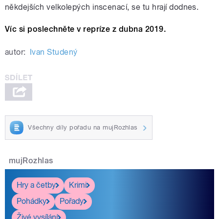
někdejších velkolepých inscenací, se tu hrají dodnes.
Víc si poslechněte v repríze z dubna 2019.
autor:
Ivan Studený
Všechny díly pořadu na mujRozhlas
mujRozhlas
Hry a četby
Krimi
Pohádky
Pořady
Živé vysílání