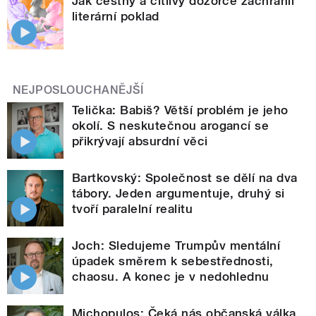
Jak čestný a citlivý dozorce zachránil
literární poklad
NEJPOSLOUCHANĚJŠÍ
Telička: Babiš? Větší problém je jeho
okolí. S neskutečnou arogancí se
přikrývají absurdní věci
Bartkovský: Společnost se dělí na dva
tábory. Jeden argumentuje, druhý si
tvoří paralelní realitu
Joch: Sledujeme Trumpův mentální
úpadek směrem k sebestřednosti,
chaosu. A konec je v nedohlednu
Michopulos: Čeká nás občanská válka