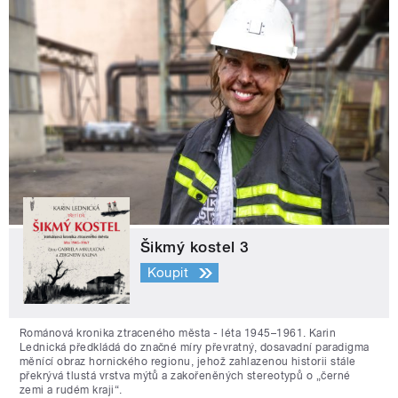
Šikmý kostel 3
Koupit
Románová kronika ztraceného města - léta 1945–1961. Karin
Lednická předkládá do značné míry převratný, dosavadní paradigma
měnící obraz hornického regionu, jehož zahlazenou historii stále
překrývá tlustá vrstva mýtů a zakořeněných stereotypů o „černé
zemi a rudém kraji“.