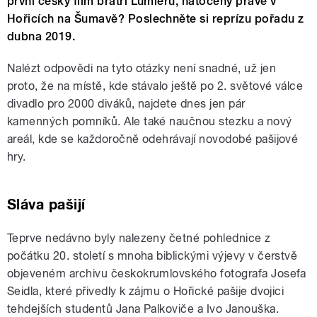
první český film bratří Lumièrů, natočený právě v
Hořicích na Šumavě? Poslechněte si reprízu pořadu z
dubna 2019.
Nalézt odpovědi na tyto otázky není snadné, už jen
proto, že na místě, kde stávalo ještě po 2. světové válce
divadlo pro 2000 diváků, najdete dnes jen pár
kamenných pomníků. Ale také naučnou stezku a nový
areál, kde se každoročně odehrávají novodobé pašijové
hry.
Sláva pašijí
Teprve nedávno byly nalezeny četné pohlednice z
počátku 20. století s mnoha biblickými výjevy v čerstvě
objeveném archivu českokrumlovského fotografa Josefa
Seidla, které přivedly k zájmu o Hořické pašije dvojici
tehdejších studentů Jana Palkoviče a Ivo Janouška.