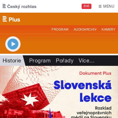
Přejít k hlavnímu obsahu
MENU
ŽIVĚ
PROGRAM
AUDIOARCHIV
KAMERY
Historie
Program
Pořady
Více
…