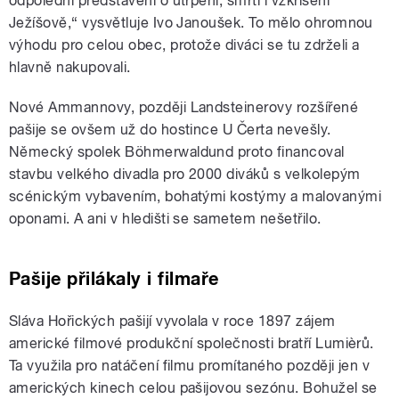
odpolední představení o utrpení, smrti i vzkříšení
Ježíšově,“ vysvětluje Ivo Janoušek. To mělo ohromnou
výhodu pro celou obec, protože diváci se tu zdrželi a
hlavně nakupovali.
Nové Ammannovy, později Landsteinerovy rozšířené
pašije se ovšem už do hostince U Čerta nevešly.
Německý spolek Böhmerwaldund proto financoval
stavbu velkého divadla pro 2000 diváků s velkolepým
scénickým vybavením, bohatými kostýmy a malovanými
oponami. A ani v hledišti se sametem nešetřilo.
Pašije přilákaly i filmaře
Sláva Hořických pašijí vyvolala v roce 1897 zájem
americké filmové produkční společnosti bratří Lumièrů.
Ta využila pro natáčení filmu promítaného později jen v
amerických kinech celou pašijovou sezónu. Bohužel se