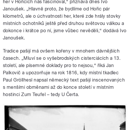
her v Hořicích nás fascinoval,“ přiznává dnes Ivo
Janoušek. „Hlavně proto, že bydlíme od Hořic pár
kilometrů, ale o úchvatnosti her, které zde hrály stovky
místních ochotníků ještě před druhou světovou válkou a
dokonce i krátce po ní, jsme vůbec nevěděli,“ dodává Ivo
Janoušek.
Tradice pašijí má ovšem kořeny v mnohem dávnějších
časech. „Mluví se o vyšebrodských cisterciácích a 13.
století, ale písemné doklady pro to nejsou,“ říká Jan
Palkovič a upozorňuje na rok 1816, kdy místní tkadlec
Paul Gröllhesl napsal německý text pašijí inscenovaných
s menšími obměnami až do konce století v místním
hostinci Zum Teufel – tedy U Čerta.