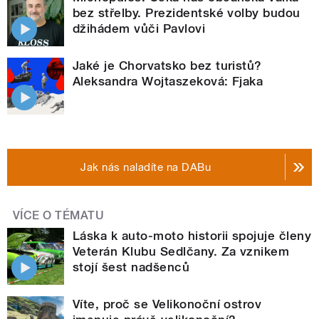
bez střelby. Prezidentské volby budou
džihádem vůči Pavlovi
Jaké je Chorvatsko bez turistů?
Aleksandra Wojtaszeková: Fjaka
Jak nás naladíte na DABu
VÍCE O TÉMATU
Láska k auto-moto historii spojuje členy
Veterán Klubu Sedlčany. Za vznikem
stojí šest nadšenců
Víte, proč se Velikonoční ostrov