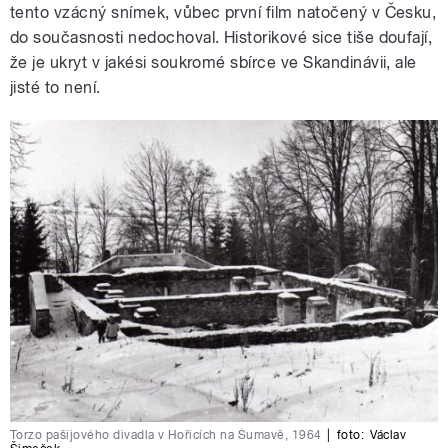
tento vzácný snímek, vůbec první film natočený v Česku,
do současnosti nedochoval. Historikové sice tiše doufají,
že je ukryt v jakési soukromé sbírce ve Skandinávii, ale
jisté to není.
Torzo pašijového divadla v Hořicích na Šumavě, 1964
|
foto:
Václav