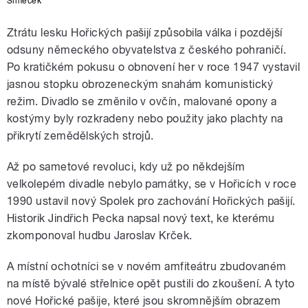
Šimeček
Ztrátu lesku Hořických pašijí způsobila válka i pozdější
odsuny německého obyvatelstva z českého pohraničí.
Po kratičkém pokusu o obnovení her v roce 1947 vystavil
jasnou stopku obrozeneckým snahám komunistický
režim. Divadlo se změnilo v ovčín, malované opony a
kostýmy byly rozkradeny nebo použity jako plachty na
přikrytí zemědělských strojů.
Až po sametové revoluci, kdy už po někdejším
velkolepém divadle nebylo památky, se v Hořicích v roce
1990 ustavil nový Spolek pro zachování Hořických pašijí.
Historik Jindřich Pecka napsal nový text, ke kterému
zkomponoval hudbu Jaroslav Krček.
A místní ochotníci se v novém amfiteátru zbudovaném
na místě bývalé střelnice opět pustili do zkoušení. A tyto
nové Hořické pašije, které jsou skromnějším obrazem