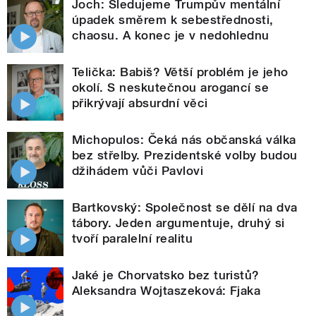
Joch: Sledujeme Trumpův mentální
úpadek směrem k sebestřednosti,
chaosu. A konec je v nedohlednu
Telička: Babiš? Větší problém je jeho
okolí. S neskutečnou arogancí se
přikrývají absurdní věci
Michopulos: Čeká nás občanská válka
bez střelby. Prezidentské volby budou
džihádem vůči Pavlovi
Bartkovský: Společnost se dělí na dva
tábory. Jeden argumentuje, druhý si
tvoří paralelní realitu
Jaké je Chorvatsko bez turistů?
Aleksandra Wojtaszeková: Fjaka