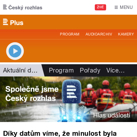
Přejít k hlavnímu obsahu
MENU
ŽIVĚ
PROGRAM
AUDIOARCHIV
KAMERY
Aktuální dění
Program
Pořady
Více
…
Díky datům víme, že minulost byla