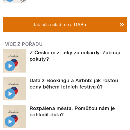
Jak nás naladíte na DABu
VÍCE Z POŘADU
Z Česka mizí léky za miliardy. Zabírají
pokuty?
Data z Bookingu a Airbnb: jak rostou
ceny během letních festivalů?
Rozpálená města. Pomůžou nám je
ochladit data?