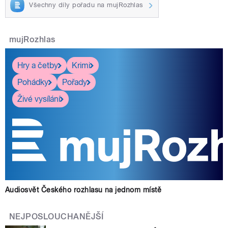
Všechny díly pořadu na mujRozhlas
mujRozhlas
Hry a četby
Krimi
Pohádky
Pořady
Živé vysílání
Audiosvět Českého rozhlasu na jednom místě
NEJPOSLOUCHANĚJŠÍ