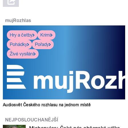
mujRozhlas
Hry a četby
Krimi
Pohádky
Pořady
Živé vysílání
Audiosvět Českého rozhlasu na jednom místě
NEJPOSLOUCHANĚJŠÍ