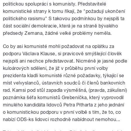
politickou spolupráci s komunisty. Představitelé
komunistické strany k tomu říkají, že "požadují ukončení
politického rasismu" S takovou podmínkou by nejspíš ta
část sociální demokracie, která je na straně bývalého
předsedy Zemana, žádné velké problémy neměla.
Co by asi komunisté mohli požadovat na oplátku za
podporu Václava Klause, si pravicově smýšlející člověk
nejspíš ani nechce představovat. Nicméně je jasné podle
kuloárových sdělení, že již v průběhu první volby
prezidenta kladli komunisté různé požadavky, týkající se
míst velvyslanců, ústavních soudců či členů bankovních
rad. Kamsi pod stůl zapadla výsměšná, (pravda, zákulisní)
poznámka šéfa komunistů Grebeníčka, který vyprovodil
minulého kandidáta lidovců Petra Pitharta z jeho jednání
o komunistickou podporu v první volbě s tím, že to, co
nabízí ODS-ks lidovci rozhodně nabídnout nemohou...