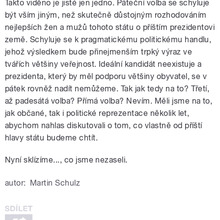
Takto viděno je jisté jen jedno. Páteční volba se schyluje
být vším jiným, než skutečně důstojným rozhodováním
nejlepších žen a mužů tohoto státu o příštím prezidentovi
země. Schyluje se k pragmatickému politickému handlu,
jehož výsledkem bude přinejmenším trpký výraz ve
tvářích většiny veřejnost. Ideální kandidát neexistuje a
prezidenta, který by měl podporu většiny obyvatel, se v
pátek rovněž nadít nemůžeme. Tak jak tedy na to? Třetí,
až padesátá volba? Přímá volba? Nevím. Měli jsme na to,
jak občané, tak i politické reprezentace několik let,
abychom nahlas diskutovali o tom, co vlastně od příští
hlavy státu budeme chtít.
Nyní sklízíme..., co jsme nezaseli.
autor:
Martin Schulz