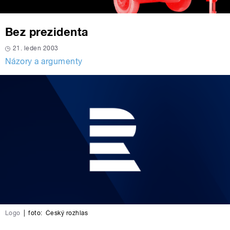
Bez prezidenta
21. leden 2003
Názory a argumenty
Logo
|
foto:
Český rozhlas