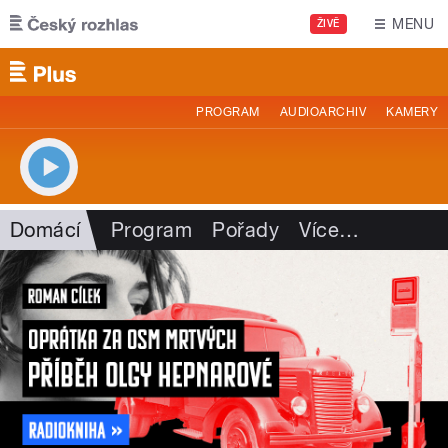
Přejít k hlavnímu obsahu
MENU
ŽIVĚ
PROGRAM
AUDIOARCHIV
KAMERY
Domácí
Program
Pořady
Více
…