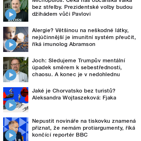
Michopulos: Čeká nás občanská válka
bez střelby. Prezidentské volby budou
džihádem vůči Pavlovi
Alergie? Většinou na neškodné látky,
nejúčinnější je imunitní systém přeučit,
říká imunolog Abramson
Joch: Sledujeme Trumpův mentální
úpadek směrem k sebestřednosti,
chaosu. A konec je v nedohlednu
Jaké je Chorvatsko bez turistů?
Aleksandra Wojtaszeková: Fjaka
Nepustit novináře na tiskovku znamená
přiznat, že nemám protiargumenty, říká
končící reportér BBC