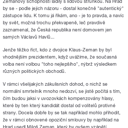
Zemanovy schopnosti ladily s lidovou strunkou. Na Hrad
by se - podle jejich názoru - dostal konečně "autentický"
zástupce lidu. K tomu já říkám, ano - je to pravda, a navíc
by svět, možná trochu překvapeně, leč pravdivě
zaznamenal, že Česká republika není domovem jen
samých Václavů Havlů...
Jenže těžko říct, kdo z dvojice Klaus-Zeman by byl
vhodnějším prezidentem, když uvážíme, že současná
volba není volbou "toho nejlepšího", nýbrž výsledkem
různých politických obchodů.
V rámci všelijakých zákulisních dohod, o nichž se
normální smrtelník mnoho nedozví, se jistě počítá s tím,
čím budou jaksi v uvozovkách kompenzovány hlasy,
které by ten který kandidát dostal od volitelů protivné
strany. Docela dobře by se tak například mohlo přihodit,
že v rámci obnovené opoziční smlouvy by například na
Hrad usedl Miloš Zeman, který by ovšem vzápětí