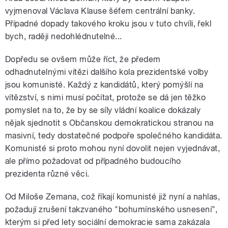
vyjmenoval Václava Klause šéfem centrální banky.
Případné dopady takového kroku jsou v tuto chvíli, řekl
bych, raději nedohlédnutelné...
Dopředu se ovšem může říct, že předem
odhadnutelnými vítězi dalšího kola prezidentské volby
jsou komunisté. Každý z kandidátů, který pomýšlí na
vítězství, s nimi musí počítat, protože se dá jen těžko
pomyslet na to, že by se síly vládní koalice dokázaly
nějak sjednotit s Občanskou demokratickou stranou na
masivní, tedy dostatečné podpoře společného kandidáta.
Komunisté si proto mohou nyní dovolit nejen vyjednávat,
ale přímo požadovat od případného budoucího
prezidenta různé věci.
Od Miloše Zemana, což říkají komunisté již nyní a nahlas,
požadují zrušení takzvaného "bohumínského usnesení",
kterým si před lety sociální demokracie sama zakázala