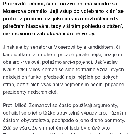
Popravdě řečeno, šancí na zvolení má senátorka
Moserová pramálo. Její vstup do volebního klání se
proto již předem jeví jako pokus o roztříštění sil v
pátečním hlasování, tedy v širším pohledu o ztížení,
ne-li rovnou o zablokování druhé volby.
Jinak ale by senátorka Moserová byla kandidátem, či
kandidátkou, v mnohém případě přijatelnější, než jsou
oba arci-rivalové, potažmo arci-spojenci. Jak Václav
Klaus, tak i Miloš Zeman se sice formálně vzdali svých
někdejších funkcí předsedů nejsilnějších politických
stran, což z nich však ani v nejmenším nečiní případné
prezidenty nadstranické.
Proti Miloši Zemanovi se často používají argumenty,
opírající se o jeho těžko stravitelné výpady proti různým
částem obyvatelstva, popřípadě o jeho drsné bonmoty.
Zdá se však, že v mnohém ohledu by právě tyto