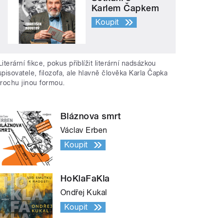
Karlem Čapkem
Koupit
Literární fikce, pokus přiblížit literární nadsázkou
spisovatele, filozofa, ale hlavně člověka Karla Čapka
trochu jinou formou.
Bláznova smrt
Václav Erben
Koupit
HoKlaFaKla
Ondřej Kukal
Koupit