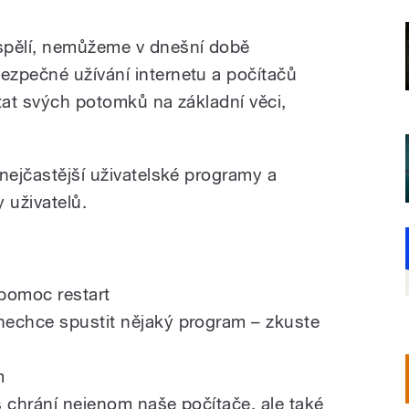
spělí, nemůžeme v dnešní době
zpečné užívání internetu a počítačů
tat svých potomků na základní věci,
nejčastější uživatelské programy a
 uživatelů.
 pomoc restart
nechce spustit nějaký program – zkuste
m
s chrání nejenom naše počítače, ale také