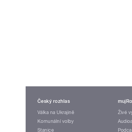
Český rozhlas
mujRo
Válka na Ukrajině
Živé v
Komunální volby
Audioa
Stanice
Podca