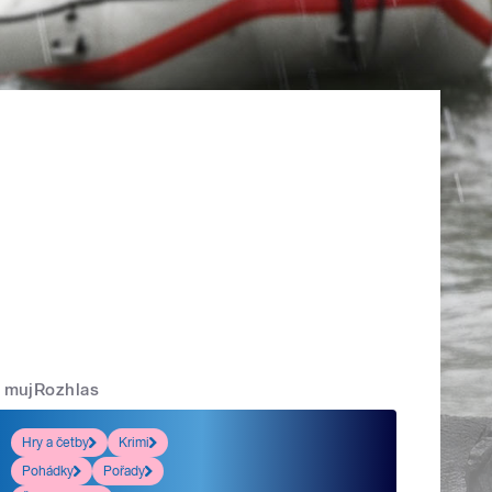
mujRozhlas
Hry a četby
Krimi
Pohádky
Pořady