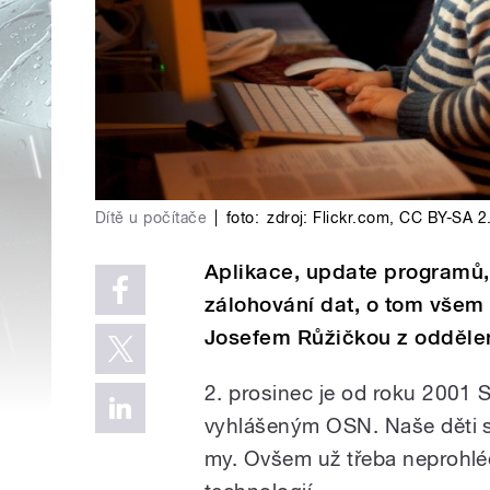
Dítě u počítače
|
foto:
zdroj: Flickr.com
,
CC BY-SA 2
Aplikace, update programů,
zálohování dat, o tom všem 
Josefem Růžičkou z odděle
2. prosinec je od roku 2001
vyhlášeným OSN. Naše děti se
my. Ovšem už třeba neprohlé