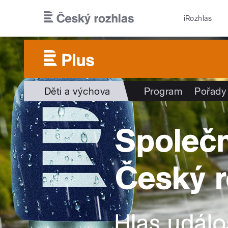
Přejít k hlavnímu obsahu
iRozhlas
Děti a výchova
Program
Pořady