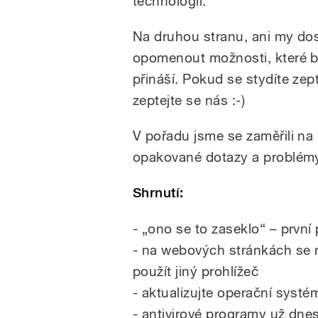
technologií.
Na druhou stranu, ani my do
opomenout možnosti, které be
přináší. Pokud se stydíte zep
zeptejte se nás :-)
V pořadu jsme se zaměřili na 
opakované dotazy a problémy
Shrnutí:
- „ono se to zaseklo“ – první
- na webových stránkách se 
použít jiný prohlížeč
- aktualizujte operační systé
- antivirové programy už dne