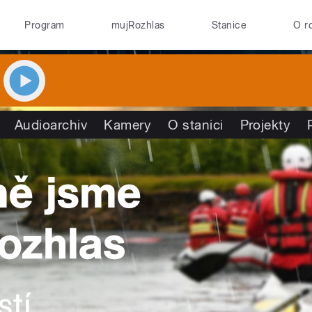
Program
mujRozhlas
Stanice
O r
Audioarchiv
Kamery
O stanici
Projekty