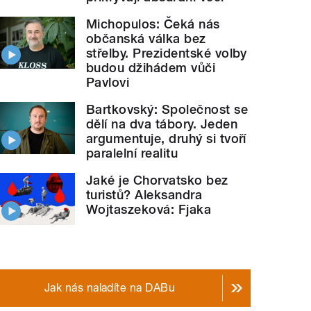
Michopulos: Čeká nás
občanská válka bez
střelby. Prezidentské volby
budou džihádem vůči
Pavlovi
Bartkovský: Společnost se
dělí na dva tábory. Jeden
argumentuje, druhý si tvoří
paralelní realitu
Jaké je Chorvatsko bez
turistů? Aleksandra
Wojtaszeková: Fjaka
Jak nás naladíte na DABu