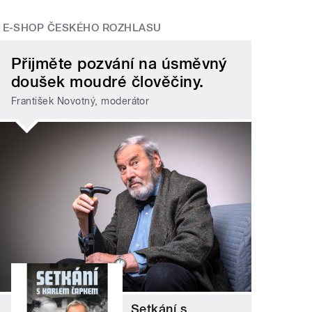
E-SHOP ČESKÉHO ROZHLASU
Přijměte pozvání na úsměvný
doušek moudré člověčiny.
František Novotný, moderátor
Setkání s