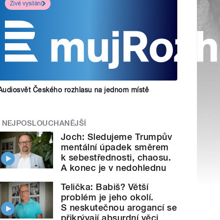
Živé vysílání
Audiosvět Českého rozhlasu na jednom místě
NEJPOSLOUCHANĚJŠÍ
Joch: Sledujeme Trumpův
mentální úpadek směrem
k sebestřednosti, chaosu.
A konec je v nedohlednu
Telička: Babiš? Větší
problém je jeho okolí.
S neskutečnou arogancí se
přikrývají absurdní věci