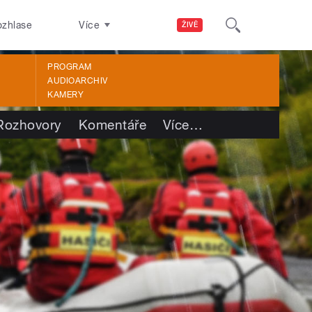
ozhlase
Více
ŽIVĚ
PROGRAM
AUDIOARCHIV
KAMERY
Rozhovory
Komentáře
Více
…