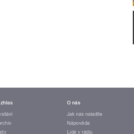
zhlas
O nás
ysílání
Jak nás naladíte
rchiv
Nápověda
sty
Lidé v rádiu