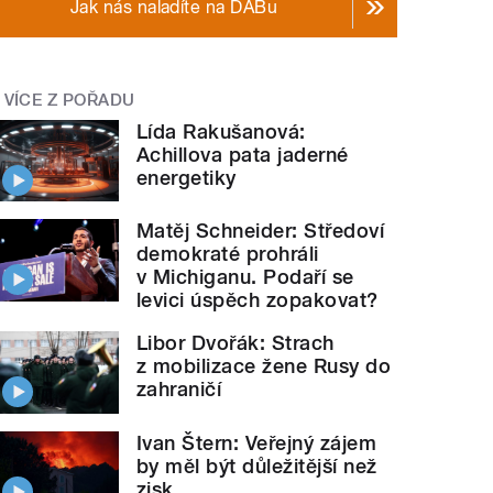
Jak nás naladíte na DABu
VÍCE Z POŘADU
Lída Rakušanová:
Achillova pata jaderné
energetiky
Matěj Schneider: Středoví
demokraté prohráli
v Michiganu. Podaří se
levici úspěch zopakovat?
Libor Dvořák: Strach
z mobilizace žene Rusy do
zahraničí
Ivan Štern: Veřejný zájem
by měl být důležitější než
zisk