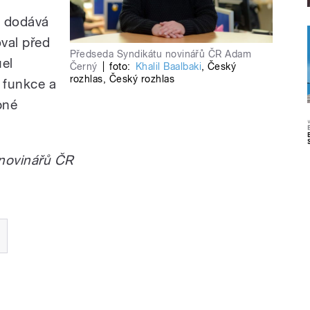
m dodává
oval před
Předseda Syndikátu novinářů ČR Adam
uel
Černý
|
foto:
Khalil Baalbaki
,
Český
rozhlas
,
Český rozhlas
 funkce a
bné
 novinářů ČR