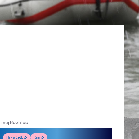
mujRozhlas
Hry a četby
Krimi