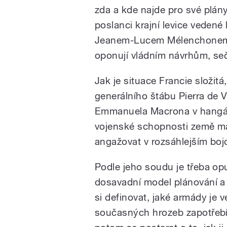
zda a kde najde pro své plán
poslanci krajní levice veden
Jeanem-Lucem Mélenchonem a
oponují vládním návrhům, se
Jak je situace Francie složitá
generálního štábu Pierra de V
Emmanuela Macrona v hangáru 
vojenské schopnosti země ma
angažovat v rozsáhlejším boj
Podle jeho soudu je třeba opu
dosavadní model plánování a 
si definovat, jaké armády je v
současných hrozeb zapotřebí