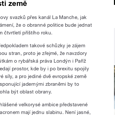
ti země
vy svazků přes kanál La Manche, jak
mení, že o obranné politice bude jednat
čtvrtletí příštího roku.
ředpokladem takové schůzky je zájem
bou stran, proto je zřejmé, že navzdory
ůtkám o rybářská práva Londýn i Paříž
edají prostor, kde by i po brexitu spojily
vé síly, a pro jediné dvě evropské země
isponující jadernými zbraněmi by to
ohla být oblast obrany.
hlášené velkorysé ambice představené
acronem mají jednu slabinu. Není jasné,