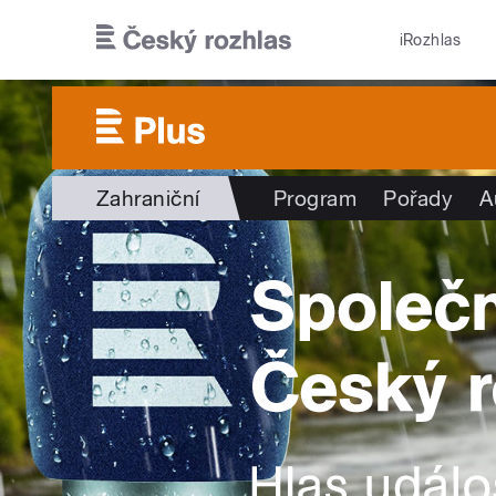
Přejít k hlavnímu obsahu
iRozhlas
Zahraniční
Program
Pořady
A