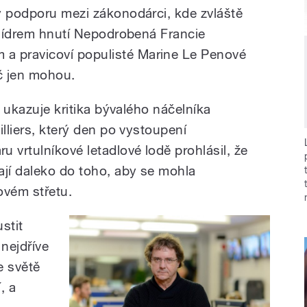
y podporu mezi zákonodárci, kde zvláště
é lídrem hnutí Nepodrobená Francie
 pravicoví populisté Marine Le Penové
č jen mohou.
, ukazuje kritika bývalého náčelníka
illiers, který den po vystoupení
vrtulníkové letadlové lodě prohlásil, že
jí daleko do toho, aby se mohla
ovém střetu.
stit
nejdříve
e světě
, a