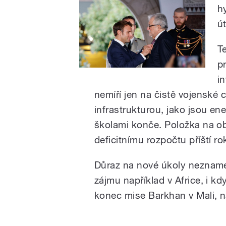
h
ú
T
p
i
nemíří jen na čistě vojenské cíl
infrastrukturou, jako jsou en
školami konče. Položka na o
deficitnímu rozpočtu příští r
Důraz na nové úkoly nezname
zájmu například v Africe, i k
konec mise Barkhan v Mali, na 