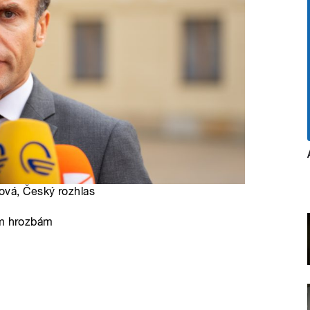
ová, Český rozhlas
ím hrozbám