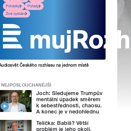
Pohádky
Pořady
Živé vysílání
Audiosvět Českého rozhlasu na jednom místě
NEJPOSLOUCHANĚJŠÍ
Joch: Sledujeme Trumpův
mentální úpadek směrem
k sebestřednosti, chaosu.
A konec je v nedohlednu
Telička: Babiš? Větší
problém je jeho okolí.