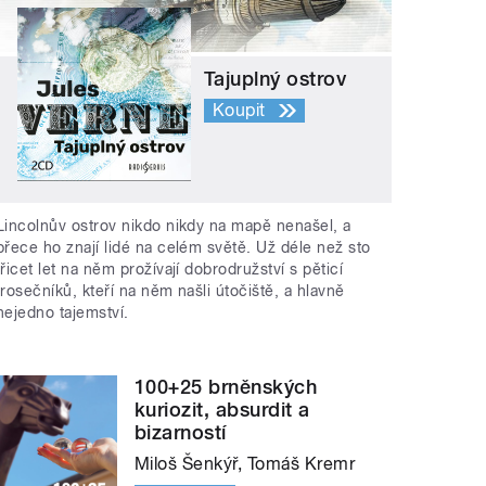
Tajuplný ostrov
Koupit
Lincolnův ostrov nikdo nikdy na mapě nenašel, a
přece ho znají lidé na celém světě. Už déle než sto
třicet let na něm prožívají dobrodružství s pěticí
trosečníků, kteří na něm našli útočiště, a hlavně
nejedno tajemství.
100+25 brněnských
kuriozit, absurdit a
bizarností
Miloš Šenkýř, Tomáš Kremr