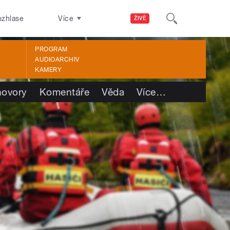
ozhlase
Více
ŽIVĚ
PROGRAM
AUDIOARCHIV
KAMERY
ovory
Komentáře
Věda
Více
…