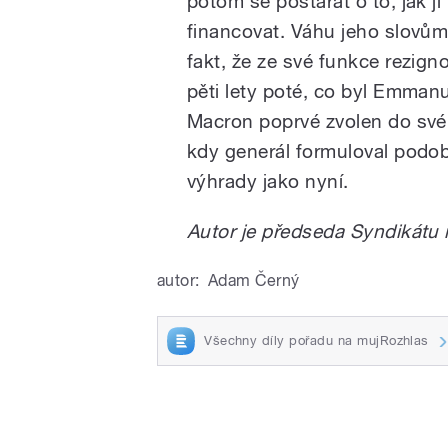
potom se postarat o to, jak ji
financovat. Váhu jeho slovů
fakt, že ze své funkce rezign
pěti lety poté, co byl Emman
Macron poprvé zvolen do své
kdy generál formuloval podo
výhrady jako nyní.
Autor je předseda Syndikátu
autor:
Adam Černý
Všechny díly pořadu na mujRozhlas