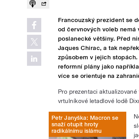
Francouzský prezident se do
od červnových voleb nemá 
poslanecké většiny. Před ním
Jaques Chirac, a tak nepř
způsobem v jejich stopách. 
reformní plány jako napřík
více se orientuje na zahrani
Pro prezentaci aktualizované 
vrtulníkové letadlové lodě D
N
Petr Janyška: Macron se
snaží otupit hroty
s
radikálnímu islámu
j