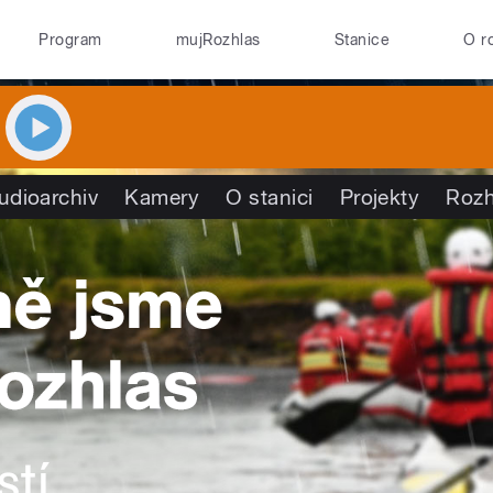
Program
mujRozhlas
Stanice
O r
udioarchiv
Kamery
O stanici
Projekty
Rozh