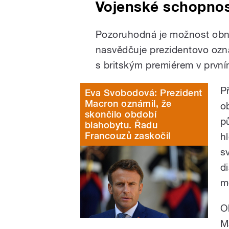
Vojenské schopnos
Pozoruhodná je možnost obno
nasvědčuje prezidentovo ozná
s britským premiérem v prvním 
P
Eva Svobodová: Prezident
Macron oznámil, že
o
skončilo období
p
blahobytu. Řadu
Francouzů zaskočil
hl
s
d
m
O
M