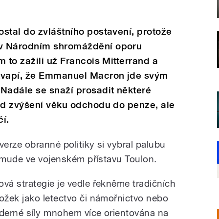
stal do zvláštního postavení, protože
v Národním shromáždění oporu
 to zažili už Francois Mitterrand a
ekvapí, že Emmanuel Macron jde svým
Nadále se snaží prosadit některé
lad zvýšení věku odchodu do penze, ale
čí.
verze obranné politiky si vybral palubu
ixmude ve vojenském přístavu Toulon.
ová strategie je vedle řekněme tradičních
ložek jako letectvo či námořnictvo nebo
aderné síly mnohem více orientována na