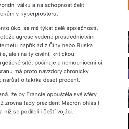
ybridní válku a na schopnost čelit
tokům v kyberprostoru.
ento úkol se má týkat celé společnosti,
rotože agrese vedené prostřednictvím
nternetu například z Číny nebo Ruska
e, ale i na ty civilní, kritickou
ergetické sítě, počínaje a nemocnicemi či
branu má proto navzdory chronicky
ok narůst o takřka deset procent.
ná, že by Francie opouštěla své sféry
dyž zrovna tady prezident Macron ohlásil
níž se podíleli i čeští vojáci.