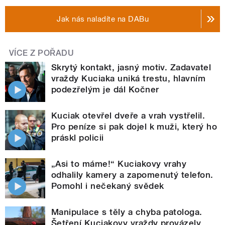
Jak nás naladíte na DABu
VÍCE Z POŘADU
Skrytý kontakt, jasný motiv. Zadavatel
vraždy Kuciaka uniká trestu, hlavním
podezřelým je dál Kočner
Kuciak otevřel dveře a vrah vystřelil.
Pro peníze si pak dojel k muži, který ho
práskl policii
„Asi to máme!“ Kuciakovy vrahy
odhalily kamery a zapomenutý telefon.
Pomohl i nečekaný svědek
Manipulace s těly a chyba patologa.
Šetření Kuciakovy vraždy provázely