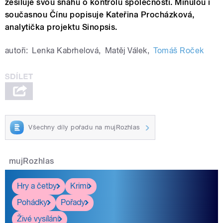
zesiluje svou snahu o kontrolu společnosti. Minulou i
současnou Čínu popisuje Kateřina Procházková,
analytička projektu Sinopsis.
autoři:
Lenka Kabrhelová
,
Matěj Válek
,
Tomáš Roček
Všechny díly pořadu na mujRozhlas
mujRozhlas
Hry a četby
Krimi
Pohádky
Pořady
Živé vysílání