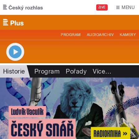
Přejít k hlavnímu obsahu
MENU
ŽIVĚ
PROGRAM
AUDIOARCHIV
KAMERY
Historie
Program
Pořady
Více
…