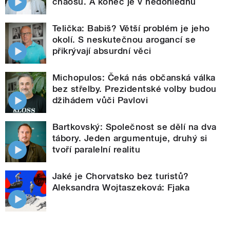
chaosu. A konec je v nedohlednu
Telička: Babiš? Větší problém je jeho
okolí. S neskutečnou arogancí se
přikrývají absurdní věci
Michopulos: Čeká nás občanská válka
bez střelby. Prezidentské volby budou
džihádem vůči Pavlovi
Bartkovský: Společnost se dělí na dva
tábory. Jeden argumentuje, druhý si
tvoří paralelní realitu
Jaké je Chorvatsko bez turistů?
Aleksandra Wojtaszeková: Fjaka